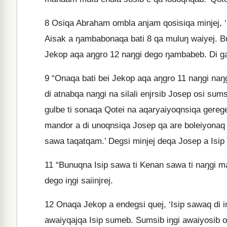
8
Osiqa Abraham ombla anjam qosisiqa minjej, 
Aisak a ŋambabonaqa bati 8 qa muluŋ waiyej. 
Jekop aqa aŋgro 12 naŋgi dego ŋambabeb. Di g
9
“Onaqa bati bei Jekop aqa aŋgro 11 naŋgi naŋ
di atnabqa naŋgi na silali enjrsib Josep osi sum
gulbe ti sonaqa Qotei na aqaryaiyoqnsiqa gere
mandor a di unoqnsiqa Josep qa are boleiyonaq 
sawa taqatqam.’ Degsi minjej deqa Josep a Isip
11
“Bunuqna Isip sawa ti Kenan sawa ti naŋgi m
dego iŋgi saiinjrej.
12
Onaqa Jekop a endegsi quej, ‘Isip sawaq di i
awaiyqajqa Isip sumeb. Sumsib iŋgi awaiyosib o