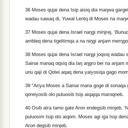
36
Moses qujai dena Isip aisiq dia maŋwa gargeko
wadau sawaq di, Yuwal Lentq di Moses na maŋ
37
Moses qujai dena Israel naŋgi minjrej, ‘Bunu
ambleq dena tigeltimqa a na niŋgi anjam merŋgo
38
Moses qujai dena Israel naŋgi joqsiq wadau 
Sainai manaq oqsiq dia laŋ aŋgro bei na anjam
unu qaji di Qotei aqaq dena yaiyosiqa gago moma
39
“Ariya Moses a Sainai mana goge di sonaqa 
qoreiyosib olo puluosib Isip aiqajqa maroqneb.
40
Osib atra tamo gate Aron endegsib minjeb, ‘Ni
puluosim Isip olo aiqom. Moses agi iga Isip dena j
Aron degsib minjeb.