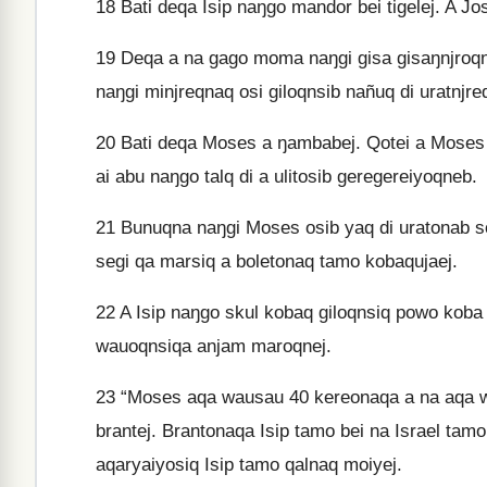
18
Bati deqa Isip naŋgo mandor bei tigelej. A Jo
19
Deqa a na gago moma naŋgi gisa gisaŋnjroqn
naŋgi minjreqnaq osi giloqnsib nañuq di uratnj
20
Bati deqa Moses a ŋambabej. Qotei a Moses q
ai abu naŋgo talq di a ulitosib geregereiyoqneb.
21
Bunuqna naŋgi Moses osib yaq di uratonab so
segi qa marsiq a boletonaq tamo kobaqujaej.
22
A Isip naŋgo skul kobaq giloqnsiq powo koba 
wauoqnsiqa anjam maroqnej.
23
“Moses aqa wausau 40 kereonaqa a na aqa was
brantej. Brantonaqa Isip tamo bei na Israel tam
aqaryaiyosiq Isip tamo qalnaq moiyej.