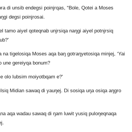
bra di unsib endegsi poinjrqas, “Bole, Qotei a Moses
ŋgi degsi poinjrosai.
 tamo aiyel qoteqnab unjrsiqa naŋgi aiyel potnjrsiq
nub?’
 na tigelosiqa Moses aqa baŋ gotraŋyetosiqa minjej, ‘Yai
go une gereiyqa bonum?
 e olo lubsim moiyotbqam e?’
siq Midian sawaq di yauŋej. Di sosiqa uŋa osiqa aŋgro
na aqa wadau sawaq di ŋam luwit yusiq puloŋeqnaqa
j.