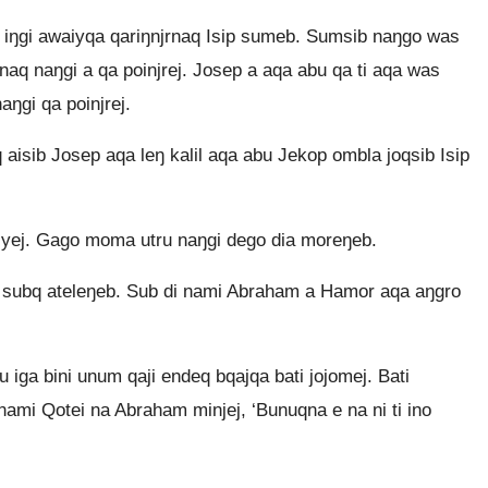
iŋgi awaiyqa qariŋnjrnaq Isip sumeb. Sumsib naŋgo was
naq naŋgi a qa poinjrej. Josep a aqa abu qa ti aqa was
ŋgi qa poinjrej.
aisib Josep aqa leŋ kalil aqa abu Jekop ombla joqsib Isip
iyej. Gago moma utru naŋgi dego dia moreŋeb.
subq ateleŋeb. Sub di nami Abraham a Hamor aqa aŋgro
 iga bini unum qaji endeq bqajqa bati jojomej. Bati
nami Qotei na Abraham minjej, ‘Bunuqna e na ni ti ino