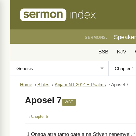
Speake
SERMONS:
BSB
KJV
Home
›
Bibles
›
Anjam NT 2014 + Psalms
›
Aposel 7
Aposel 7
WBT
‹ Chapter 6
1
Onaqa atra tamo gate a na Stiven nenemyej, 