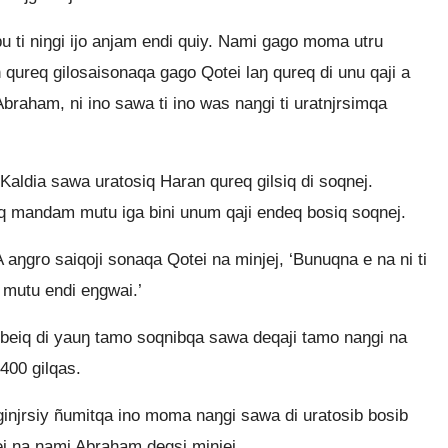
u ti niŋgi ijo anjam endi quiy. Nami gago moma utru
ureq gilosaisonaqa gago Qotei laŋ qureq di unu qaji a
braham, ni ino sawa ti ino was naŋgi ti uratnjrsimqa
aldia sawa uratosiq Haran qureq gilsiq di soqnej.
 mandam mutu iga bini unum qaji endeq bosiq soqnej.
ŋgro saiqoji sonaqa Qotei na minjej, ‘Bunuqna e na ni ti
 mutu endi eŋgwai.’
 beiq di yauŋ tamo soqnibqa sawa deqaji tamo naŋgi na
400 gilqas.
njrsiy ñumitqa ino moma naŋgi sawa di uratosib bosib
i na nami Abraham degsi minjej.