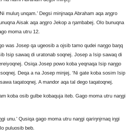
‘Ni muluŋ unqam.’ Degsi minjnaqa Abraham aqa aŋgro
Bunuqna Aisak aqa aŋgro Jekop a ŋambabej. Olo bunuqna
ago moma utru 12.
go was Josep qa ugeosib a ojsib tamo qudei naŋgo baŋq
sib Isip sawaq di uratonab soqnej. Josep a Isip sawaq di
gereiyoqnej. Osiqa Josep powo koba yeqnaqa Isip naŋgo
soqnej. Deqa a na Josep minjej, ‘Ni gate koba sosim Isip
 sawa taqatoqnej. A mandor aqa tal dego taqatoqnej.
am koba osib gulbe kobaquja iteb. Gago moma utru naŋgi
ŋgi unu.’ Qusiqa gago moma utru naŋgi qariŋnjrnaq iŋgi
lo puluosib beb.