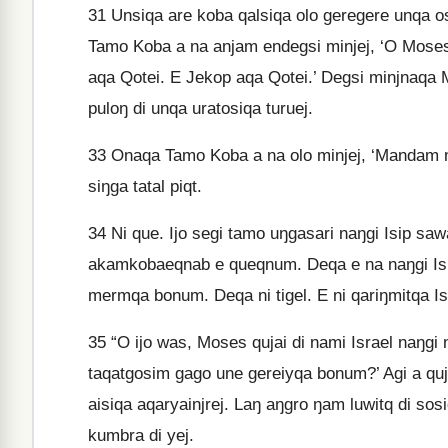
31
Unsiqa are koba qalsiqa olo geregere unqa osi
Tamo Koba a na anjam endegsi minjej, ‘O Moses
aqa Qotei. E Jekop aqa Qotei.’ Degsi minjnaqa 
puloŋ di unqa uratosiqa turuej.
33
Onaqa Tamo Koba a na olo minjej, ‘Mandam mu
siŋga tatal piqt.
34
Ni que. Ijo segi tamo uŋgasari naŋgi Isip saw
akamkobaeqnab e queqnum. Deqa e na naŋgi Isi
mermqa bonum. Deqa ni tigel. E ni qariŋmitqa Is
35
“O ijo was, Moses qujai di nami Israel naŋgi 
taqatgosim gago une gereiyqa bonum?’ Agi a quj
aisiqa aqaryainjrej. Laŋ aŋgro ŋam luwitq di sos
kumbra di yej.