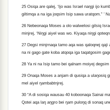
25
Osiqa are qalej, ‘Ijo was Israel naŋgi ijo kum
giltimqa a na iga joqsim Isip sawa uratqom.” ’ Na
26
Nebeonaqa Moses a olo walwelosi gilsiq Israel
minjrej, ‘Niŋgi aiyel was wo. Kiyaqa niŋgi qoteq
27
Degsi minjrnaqa tamo aqa was qaloqnej qaji a
na ni gago gate koba atqoqa iga taqatgosim ga
28
Ya ni na Isip tamo bei qalnam moiyej degsim
29
Onaqa Moses a anjam di qusiqa a ulaŋosiq gil
mel aiyel ŋambabtnjrej.
30
“A di sosiqa wausau 40 koboonaqa Sainai ma
Qotei aqa laŋ aŋgro bei ŋam puloŋq di sonaq une