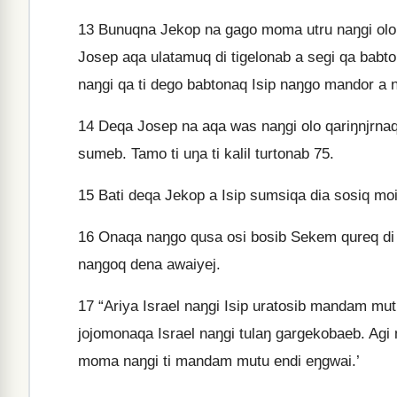
13
Bunuqna Jekop na gago moma utru naŋgi olo 
Josep aqa ulatamuq di tigelonab a segi qa babto
naŋgi qa ti dego babtonaq Isip naŋgo mandor a na
14
Deqa Josep na aqa was naŋgi olo qariŋnjrnaq 
sumeb. Tamo ti uŋa ti kalil turtonab 75.
15
Bati deqa Jekop a Isip sumsiqa dia sosiq mo
16
Onaqa naŋgo qusa osi bosib Sekem qureq di 
naŋgoq dena awaiyej.
17
“Ariya Israel naŋgi Isip uratosib mandam mutu
jojomonaqa Israel naŋgi tulaŋ gargekobaeb. Agi 
moma naŋgi ti mandam mutu endi eŋgwai.’