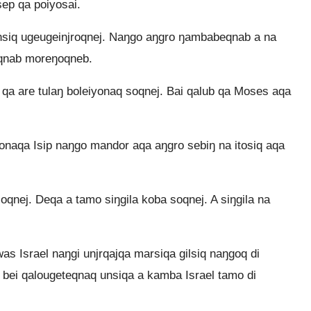
sep qa poiyosai.
siq ugeugeinjroqnej. Naŋgo aŋgro ŋambabeqnab a na
reqnab moreŋoqneb.
a are tulaŋ boleiyonaq soqnej. Bai qalub qa Moses aqa
naqa Isip naŋgo mandor aqa aŋgro sebiŋ na itosiq aqa
oqnej. Deqa a tamo siŋgila koba soqnej. A siŋgila na
 Israel naŋgi unjrqajqa marsiqa gilsiq naŋgoq di
o bei qalougeteqnaq unsiqa a kamba Israel tamo di