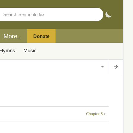
More..
Donate
Hymns
Music
Chapter 8 ›