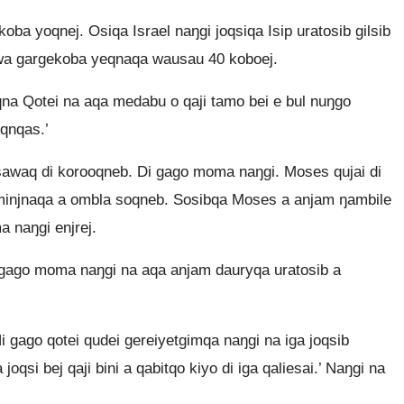
ba yoqnej. Osiqa Israel naŋgi joqsiqa Isip uratosib gilsib
wa gargekoba yeqnaqa wausau 40 koboej.
qna Qotei na aqa medabu o qaji tamo bei e bul nuŋgo
qnqas.’
sawaq di korooqneb. Di gago moma naŋgi. Moses qujai di
 minjnaqa a ombla soqneb. Sosibqa Moses a anjam ŋambile
 naŋgi enjrej.
gago moma naŋgi na aqa anjam dauryqa uratosib a
 gago qotei qudei gereiyetgimqa naŋgi na iga joqsib
oqsi bej qaji bini a qabitqo kiyo di iga qaliesai.’ Naŋgi na