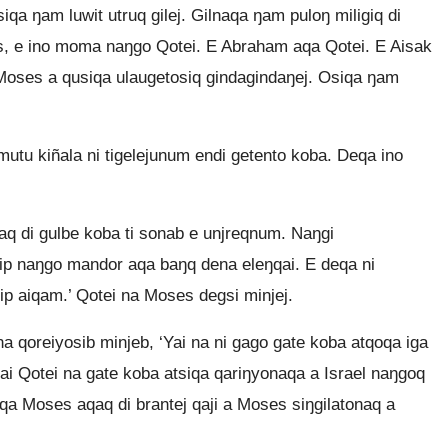
qa ŋam luwit utruq gilej. Gilnaqa ŋam puloŋ miligiq di
, e ino moma naŋgo Qotei. E Abraham aqa Qotei. E Aisak
Moses a qusiqa ulaugetosiq gindagindaŋej. Osiqa ŋam
tu kiñala ni tigelejunum endi getento koba. Deqa ino
aq di gulbe koba ti sonab e unjreqnum. Naŋgi
p naŋgo mandor aqa baŋq dena eleŋqai. E deqa ni
ip aiqam.’ Qotei na Moses degsi minjej.
na qoreiyosib minjeb, ‘Yai na ni gago gate koba atqoqa iga
ai Qotei na gate koba atsiqa qariŋyonaqa a Israel naŋgoq
iqa Moses aqaq di brantej qaji a Moses siŋgilatonaq a