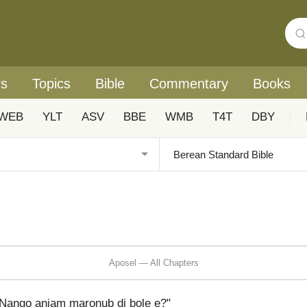
rs
Topics
Bible
Commentary
Books
WEB
YLT
ASV
BBE
WMB
T4T
DBY
|
Aposel — All Chapters
“Naŋgo anjam maronub di bole e?"