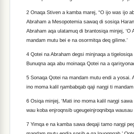
2
Onaqa Stiven a kamba marej, “O ijo was ijo ab
Abraham a Mesopotemia sawaq di sosiqa Haran q
Abraham aqa ulatamuq di brantosiqa minjej, ‘O A
mandam mutu bei e na osormitqa deq gilime.’
4
Qotei na Abraham degsi minjnaqa a tigelosiqa K
Bunuqna aqa abu moinaqa Qotei na a qariŋyonaq
5
Sonaqa Qotei na mandam mutu endi a yosai. A a
ino moma kalil ŋambabqab qaji naŋgi ti mandam
6
Osiqa minjej, ‘Mati ino moma kalil naŋgi sawa
wau koba enjroqnsib ugeugeinjroqnibqa wausau 
7
Yimqa e na kamba sawa deqaji tamo naŋgi pegi
mandam mutu endia sosib e qa louoqnqab.’ Qote