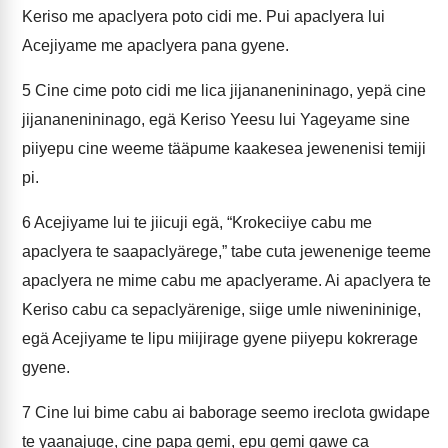
Keriso me apaclyera poto cidi me. Pui apaclyera lui
Acejiyame me apaclyera pana gyene.
5
Cine cime poto cidi me lica jijananenininago, yepä cine
jijananenininago, egä Keriso Yeesu lui Yageyame sine
piiyepu cine weeme tääpume kaakesea jewenenisi temiji
pi.
6
Acejiyame lui te jiicuji egä, “Krokeciiye cabu me
apaclyera te saapaclyärege,” tabe cuta jewenenige teeme
apaclyera ne mime cabu me apaclyerame. Ai apaclyera te
Keriso cabu ca sepaclyärenige, siige umle niwenininige,
egä Acejiyame te lipu miijirage gyene piiyepu kokrerage
gyene.
7
Cine lui bime cabu ai baborage seemo ireclota gwidape
te yaanajuge, cine papa gemi, epu gemi gawe ca