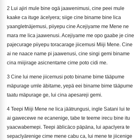
2
Lui ajiri mule bine ogä jaawenimusi, cine peei mule
kaake ca ituge äcelyera; siige cine biname bine lica
yaangletnäjemusi, piiyepu cine Acejiyame me Mene ne
mara me lica jaawenusi. Acejiyame me opo gaabe je cine
pajecurage piiyepu toracarage jiicemusi Miiji Mene. Cine
ai ne naace name pi jaawenusi, cine singi gemi biname
cina miijirage asicnentame cime poto cidi me.
3
Cine lui mene jiicemusi poto biname bime tääpume
mäpurage umle äbitame, yepä eei biname bime tääpume
taatu mäpurage ge, lui cina apesareji gemi.
4
Teepi Miiji Mene ne lica jäätrungusi, ingle Satani lui te
ai gawecewe ne ecanenige, tabe te teeme irecu bine itu
yaacwabemepi. Teepi äblicäco päpäna, lui apaclyera te
sepaclyärenige cime mene cabu ca, lui mene te jiicenige