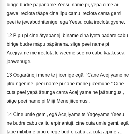
birige budre päpäname Yeesu name pi, yepä cime ai
gawe ireclota tääpe cina lipu camu ireclota cama gemi,
peei te jewabudnitenige, egä Yeesu cuta ireclota gyene.
12
Pipu pi cine ätyepäneji biname cina iyeta padare cabu
birige budre mäpu päpänena, siige peei name pi
Acejiyame me ireclota te weeme seemo cabu kaakesea
jaawenuge.
13
Oogäräneji mene te jiicenige egä, “Cane Acejiyame ne
jitru-ngenine, peei name pi cane mene jiicemune.” Cine
cuta peei yepä ätrunga cama Acejiyame ne jäätrungusi,
siige peei name pi Miiji Mene jiicemusi.
14
Cine umle gemi, egä Acejiyame te Yageyame Yeesu
ne budre cabu ca itu erpinantuji, cine cuta umle gemi, egä
tabe mibibine pipu cirege budre cabu ca cuta arpinera.