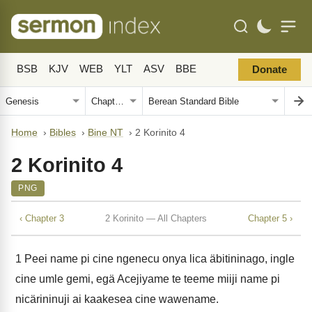
BSB
KJV
WEB
YLT
ASV
BBE
Donate
Home
›
Bibles
›
Bine NT
›
2 Korinito 4
2 Korinito 4
PNG
‹ Chapter 3
2 Korinito — All Chapters
Chapter 5 ›
1
Peei name pi cine ngenecu onya lica äbitininago, ingle
cine umle gemi, egä Acejiyame te teeme miiji name pi
nicärininuji ai kaakesea cine wawename.