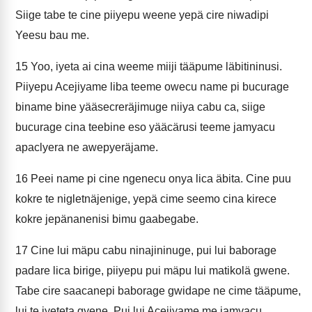
Siige tabe te cine piiyepu weene yepä cire niwadipi
Yeesu bau me.
15
Yoo, iyeta ai cina weeme miiji tääpume läbitininusi.
Piiyepu Acejiyame liba teeme owecu name pi bucurage
biname bine yääsecreräjimuge niiya cabu ca, siige
bucurage cina teebine eso yääcärusi teeme jamyacu
apaclyera ne awepyeräjame.
16
Peei name pi cine ngenecu onya lica äbita. Cine puu
kokre te nigletnäjenige, yepä cime seemo cina kirece
kokre jepänanenisi bimu gaabegabe.
17
Cine lui mäpu cabu ninajininuge, pui lui baborage
padare lica birige, piiyepu pui mäpu lui matikolä gwene.
Tabe cire saacanepi baborage gwidape ne cime tääpume,
lui te iyeteta gyene. Pui lui Acejiyame me jamyacu