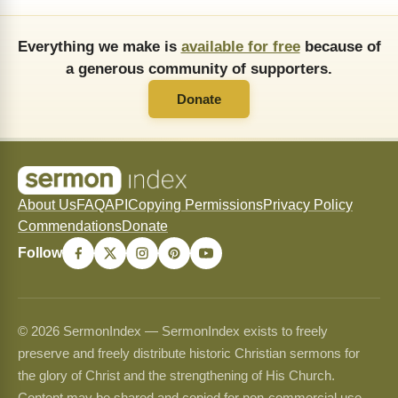
Everything we make is
available for free
because of
a generous community of supporters.
Donate
About Us
FAQ
API
Copying Permissions
Privacy Policy
Commendations
Donate
Follow
© 2026 SermonIndex — SermonIndex exists to freely
preserve and freely distribute historic Christian sermons for
the glory of Christ and the strengthening of His Church.
Content may be shared and copied for non-commercial use