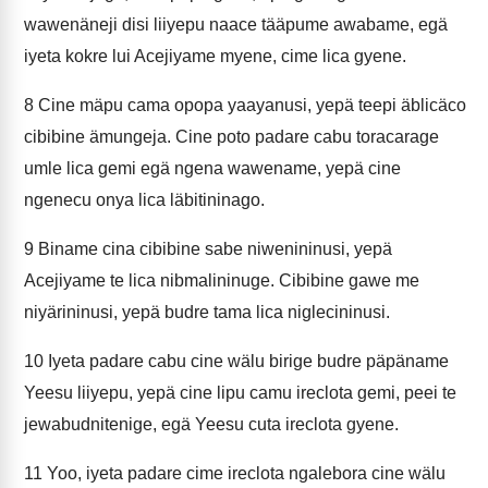
wawenäneji disi liiyepu naace tääpume awabame, egä
iyeta kokre lui Acejiyame myene, cime lica gyene.
8
Cine mäpu cama opopa yaayanusi, yepä teepi äblicäco
cibibine ämungeja. Cine poto padare cabu toracarage
umle lica gemi egä ngena wawename, yepä cine
ngenecu onya lica läbitininago.
9
Biname cina cibibine sabe niwenininusi, yepä
Acejiyame te lica nibmalininuge. Cibibine gawe me
niyärininusi, yepä budre tama lica niglecininusi.
10
Iyeta padare cabu cine wälu birige budre päpäname
Yeesu liiyepu, yepä cine lipu camu ireclota gemi, peei te
jewabudnitenige, egä Yeesu cuta ireclota gyene.
11
Yoo, iyeta padare cime ireclota ngalebora cine wälu