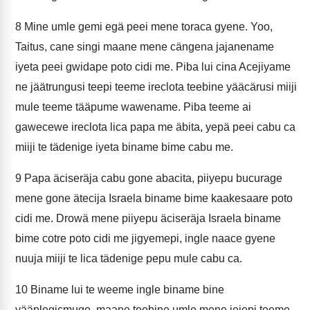
8
Mine umle gemi egä peei mene toraca gyene. Yoo,
Taitus, cane singi maane mene cängena jajanename
iyeta peei gwidape poto cidi me. Piba lui cina Acejiyame
ne jäätrungusi teepi teeme ireclota teebine yääcärusi miiji
mule teeme tääpume wawename. Piba teeme ai
gawecewe ireclota lica papa me äbita, yepä peei cabu ca
miiji te tädenige iyeta biname bime cabu me.
9
Papa äciseräja cabu gone abacita, piiyepu bucurage
mene gone ätecija Israela biname bime kaakesaare poto
cidi me. Drowä mene piiyepu äciseräja Israela biname
bime cotre poto cidi me jigyemepi, ingle naace gyene
nuuja miiji te lica tädenige pepu mule cabu ca.
10
Biname lui te weeme ingle biname bine
yääplegicmuge, maane teebine umle mene jejepi teeme