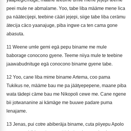
peei mule ne abmalame. Yoo, tabe liba määme mene lica
pa näätecijepi, teebine cääri jejepi, siige tabe liba cerämu
ätecija cäco yaanajuge, piba ingwe ca ten cama gone
abasuta.
11
Weene umle gemi egä pepu biname me mule
baborage conocono gyene. Teeme niiya mule te teebine
jaawabudnituge egä conocono biname gyene tabe.
12
Yoo, cane liba mime biname Artema, coo pama
Tukikus ne, määme bau me pa jäätyepepene, maane piba
wata tädepi cäme bau me Nikopoli cewe me. Cane ngene
bii jotwananine ai kämäge me buuwe padare puma
lenajame.
13
Jenas, pui cotre abiberäja biname, cuta piiyepu Apolo