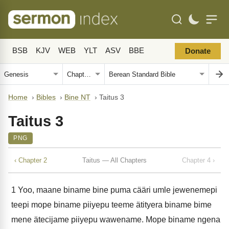
BSB
KJV
WEB
YLT
ASV
BBE
Donate
Home
›
Bibles
›
Bine NT
›
Taitus 3
Taitus 3
PNG
‹ Chapter 2
Taitus — All Chapters
Chapter 4 ›
1
Yoo, maane biname bine puma cääri umle jewenemepi
teepi mope biname piiyepu teeme ätityera biname bime
mene ätecijame piiyepu wawename. Mope biname ngena