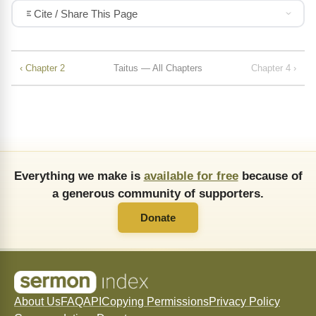
Cite / Share This Page
‹ Chapter 2
Taitus — All Chapters
Chapter 4 ›
Everything we make is
available for free
because of
a generous community of supporters.
Donate
About Us
FAQ
API
Copying Permissions
Privacy Policy