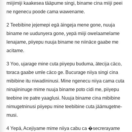
miijimiji kaakesea tääpume singi, biname cina miiji peei
ne ngenecu poode cama wawename.
2
Teebibine jejemepi egä äingeja mene gone, nuuja
biname ne uudunyera gone, yepä miiji owelaamelame
lenajame, piiyepu nuuja biname ne niinäce gaabe me
acitame.
3
Yoo, ujarage mine cuta piiyepu buduma, ätecija cäco,
toraca gaabe umle cäco ge. Bucurage niiya singi cina
mibibine itu niwadininusi. Mine ngenecu niiya cama cuta
ninajininuge mime nuuja biname poto cidi me, piiyepu
teebine ire patre yaaglusi. Nuuja biname cina mibibine
nimugetninusi piiyepu mine teebibine cuta jäämugetne-
musi.
4
Yepä, Acejiyame mime niiya cabu ca �secrerayame