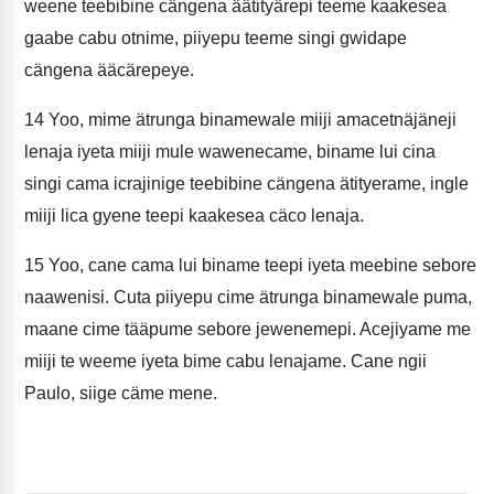
weene teebibine cängena äätityärepi teeme kaakesea
gaabe cabu otnime, piiyepu teeme singi gwidape
cängena ääcärepeye.
14
Yoo, mime ätrunga binamewale miiji amacetnäjäneji
lenaja iyeta miiji mule wawenecame, biname lui cina
singi cama icrajinige teebibine cängena ätityerame, ingle
miiji lica gyene teepi kaakesea cäco lenaja.
15
Yoo, cane cama lui biname teepi iyeta meebine sebore
naawenisi. Cuta piiyepu cime ätrunga binamewale puma,
maane cime tääpume sebore jewenemepi. Acejiyame me
miiji te weeme iyeta bime cabu lenajame. Cane ngii
Paulo, siige cäme mene.