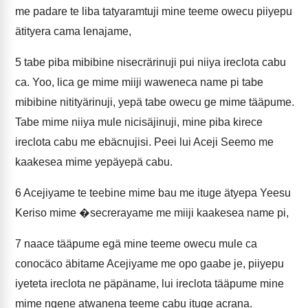
me padare te liba tatyaramtuji mine teeme owecu piiyepu
ätityera cama lenajame,
5
tabe piba mibibine nisecrärinuji pui niiya ireclota cabu
ca. Yoo, lica ge mime miiji waweneca name pi tabe
mibibine nitityärinuji, yepä tabe owecu ge mime tääpume.
Tabe mime niiya mule nicisäjinuji, mine piba kirece
ireclota cabu me ebäcnujisi. Peei lui Aceji Seemo me
kaakesea mime yepäyepä cabu.
6
Acejiyame te teebine mime bau me ituge ätyepa Yeesu
Keriso mime �secrerayame me miiji kaakesea name pi,
7
naace tääpume egä mine teeme owecu mule ca
conocäco äbitame Acejiyame me opo gaabe je, piiyepu
iyeteta ireclota ne päpäname, lui ireclota tääpume mine
mime ngene atwanena teeme cabu ituge acrana.