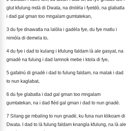
glut kfulung mdà di Dwata, na dnilèla i fyetdò, na glabatla
i dad gal gman too mngalam gumtatekan,
3
du fye dnawatla na lalòla i gadèla fye, du fye matlu i
nimòla di demela to,
4
du fye i dad to kulang i kfulung faldam là ale gasyat, na
gmadè na fulung i dad lamnok mebe i ktola di fye,
5
gafatnù di gnadè i dad to fulung faldam, na malak i dad
to nun kaglabat,
6
du fye glabatla i dad gal gman too mngalam
gumtatekan, na i dad fléd gal gman i dad to nun gnadè.
7
Silang ge mbaling to nun gnadè, ku funa nun klikoam di
Dwata. I dad to là fulung faldam knangla kfulung, na là ale