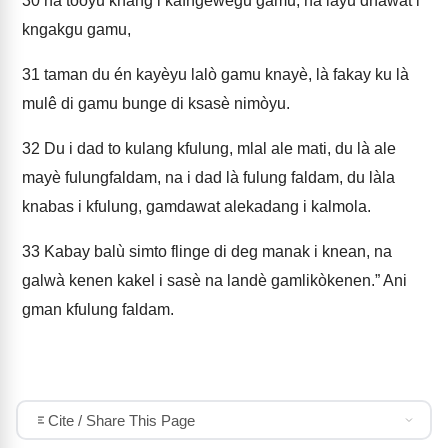
30
na tooyu knang i kafngewegu gamu, na làyu dnawat i
kngakgu gamu,
31
taman du én kayèyu lalò gamu knayè, là fakay ku là
mulê di gamu bunge di ksasè nimòyu.
32
Du i dad to kulang kfulung, mlal ale mati, du là ale
mayè fulungfaldam, na i dad là fulung faldam, du làla
knabas i kfulung, gamdawat alekadang i kalmola.
33
Kabay balù simto flinge di deg manak i knean, na
galwà kenen kakel i sasè na landè gamlikòkenen.” Ani
gman kfulung faldam.
Cite / Share This Page