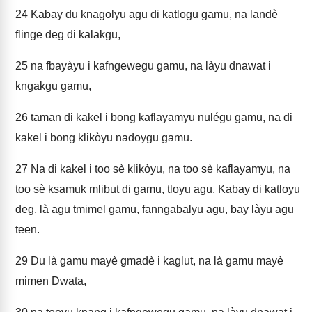
24
Kabay du knagolyu agu di katlogu gamu, na landè
flinge deg di kalakgu,
25
na fbayàyu i kafngewegu gamu, na làyu dnawat i
kngakgu gamu,
26
taman di kakel i bong kaflayamyu nulégu gamu, na di
kakel i bong klikòyu nadoygu gamu.
27
Na di kakel i too sè klikòyu, na too sè kaflayamyu, na
too sè ksamuk mlibut di gamu, tloyu agu. Kabay di katloyu
deg, là agu tmimel gamu, fanngabalyu agu, bay làyu agu
teen.
29
Du là gamu mayè gmadè i kaglut, na là gamu mayè
mimen Dwata,