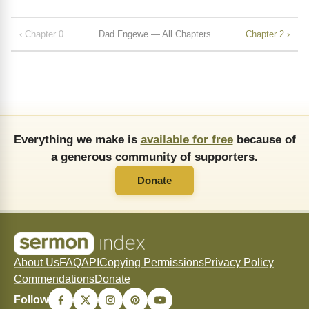
‹ Chapter 0
Dad Fngewe — All Chapters
Chapter 2 ›
Everything we make is
available for free
because of
a generous community of supporters.
Donate
About Us
FAQ
API
Copying Permissions
Privacy Policy
Commendations
Donate
Follow