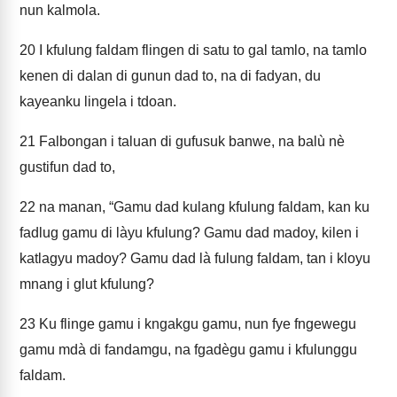
nun kalmola.
20
I kfulung faldam flingen di satu to gal tamlo, na tamlo
kenen di dalan di gunun dad to, na di fadyan, du
kayeanku lingela i tdoan.
21
Falbongan i taluan di gufusuk banwe, na balù nè
gustifun dad to,
22
na manan, “Gamu dad kulang kfulung faldam, kan ku
fadlug gamu di làyu kfulung? Gamu dad madoy, kilen i
katlagyu madoy? Gamu dad là fulung faldam, tan i kloyu
mnang i glut kfulung?
23
Ku flinge gamu i kngakgu gamu, nun fye fngewegu
gamu mdà di fandamgu, na fgadègu gamu i kfulunggu
faldam.