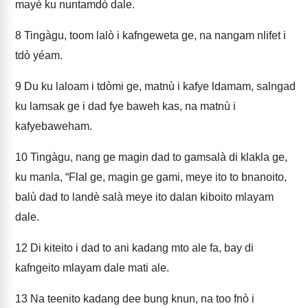
mayè ku nuntamdò dale.
8
Tingàgu, toom lalò i kafngeweta ge, na nangam nlifet i
tdò yéam.
9
Du ku laloam i tdòmi ge, matnù i kafye ldamam, salngad
ku lamsak ge i dad fye baweh kas, na matnù i
kafyebaweham.
10
Tingàgu, nang ge magin dad to gamsalà di klakla ge,
ku manla, “Flal ge, magin ge gami, meye ito to bnanoito,
balù dad to landè salà meye ito dalan kiboito mlayam
dale.
12
Di kiteito i dad to ani kadang mto ale fa, bay di
kafngeito mlayam dale mati ale.
13
Na teenito kadang dee bung knun, na too fnò i