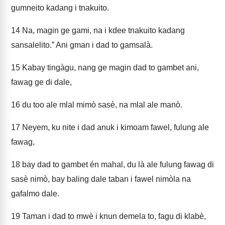
gumneito kadang i tnakuito.
14
Na, magin ge gami, na i kdee tnakuito kadang
sansalelito.” Ani gman i dad to gamsalà.
15
Kabay tingàgu, nang ge magin dad to gambet ani,
fawag ge di dale,
16
du too ale mlal mimò sasè, na mlal ale manò.
17
Neyem, ku nite i dad anuk i kimoam fawel, fulung ale
fawag,
18
bay dad to gambet én mahal, du là ale fulung fawag di
sasè nimò, bay baling dale taban i fawel nimòla na
gafalmo dale.
19
Taman i dad to mwè i knun demela to, fagu di klabè,