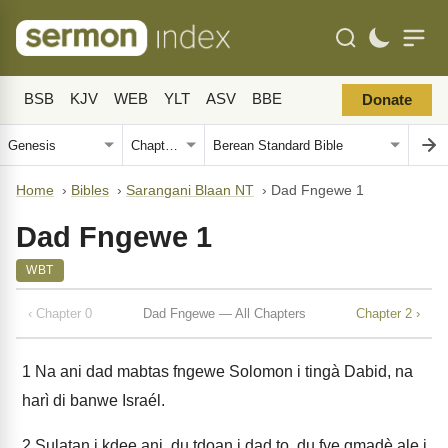
BSB
KJV
WEB
YLT
ASV
BBE
Donate
Home
›
Bibles
›
Sarangani Blaan NT
›
Dad Fngewe 1
Dad Fngewe 1
WBT
‹ Chapter 0
Dad Fngewe — All Chapters
Chapter 2 ›
1
Na ani dad mabtas fngewe Solomon i tingà Dabid, na
harì di banwe Israél.
2
Sulatan i kdee ani, du tdoan i dad to, du fye gmadè ale i