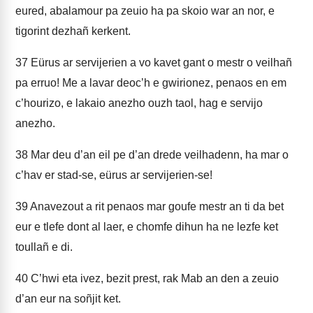
eured, abalamour pa zeuio ha pa skoio war an nor, e
tigorint dezhañ kerkent.
37
Eürus ar servijerien a vo kavet gant o mestr o veilhañ
pa erruo! Me a lavar deoc’h e gwirionez, penaos en em
c’hourizo, e lakaio anezho ouzh taol, hag e servijo
anezho.
38
Mar deu d’an eil pe d’an drede veilhadenn, ha mar o
c’hav er stad-se, eürus ar servijerien-se!
39
Anavezout a rit penaos mar goufe mestr an ti da bet
eur e tlefe dont al laer, e chomfe dihun ha ne lezfe ket
toullañ e di.
40
C’hwi eta ivez, bezit prest, rak Mab an den a zeuio
d’an eur na soñjit ket.