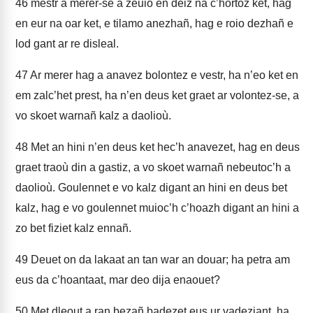
46
mestr a merer-se a zeuio en deiz na c’hortoz ket, hag
en eur na oar ket, e tilamo anezhañ, hag e roio dezhañ e
lod gant ar re disleal.
47
Ar merer hag a anavez bolontez e vestr, ha n’eo ket en
em zalc’het prest, ha n’en deus ket graet ar volontez-se, a
vo skoet warnañ kalz a daolioù.
48
Met an hini n’en deus ket hec’h anavezet, hag en deus
graet traoù din a gastiz, a vo skoet warnañ nebeutoc’h a
daolioù. Goulennet e vo kalz digant an hini en deus bet
kalz, hag e vo goulennet muioc’h c’hoazh digant an hini a
zo bet fiziet kalz ennañ.
49
Deuet on da lakaat an tan war an douar; ha petra am
eus da c’hoantaat, mar deo dija enaouet?
50
Met dleout a ran bezañ badezet eus ur vadeziant, ha