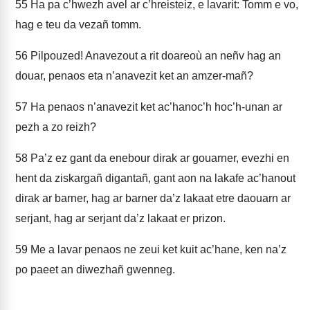
55
Ha pa c’hwezh avel ar c’hreisteiz, e lavarit: Tomm e vo,
hag e teu da vezañ tomm.
56
Pilpouzed! Anavezout a rit doareoù an neñv hag an
douar, penaos eta n’anavezit ket an amzer-mañ?
57
Ha penaos n’anavezit ket ac’hanoc’h hoc’h-unan ar
pezh a zo reizh?
58
Pa’z ez gant da enebour dirak ar gouarner, evezhi en
hent da ziskargañ digantañ, gant aon na lakafe ac’hanout
dirak ar barner, hag ar barner da’z lakaat etre daouarn ar
serjant, hag ar serjant da’z lakaat er prizon.
59
Me a lavar penaos ne zeui ket kuit ac’hane, ken na’z
po paeet an diwezhañ gwenneg.