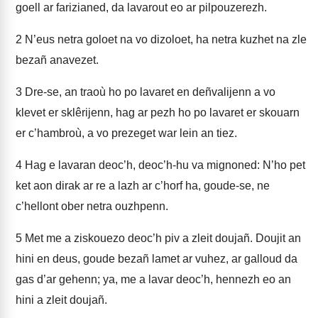
goell ar farizianed, da lavarout eo ar pilpouzerezh.
2
N’eus netra goloet na vo dizoloet, ha netra kuzhet na zle
bezañ anavezet.
3
Dre-se, an traoù ho po lavaret en deñvalijenn a vo
klevet er sklêrijenn, hag ar pezh ho po lavaret er skouarn
er c’hambroù, a vo prezeget war lein an tiez.
4
Hag e lavaran deoc’h, deoc’h-hu va mignoned: N’ho pet
ket aon dirak ar re a lazh ar c’horf ha, goude-se, ne
c’hellont ober netra ouzhpenn.
5
Met me a ziskouezo deoc’h piv a zleit doujañ. Doujit an
hini en deus, goude bezañ lamet ar vuhez, ar galloud da
gas d’ar gehenn; ya, me a lavar deoc’h, hennezh eo an
hini a zleit doujañ.