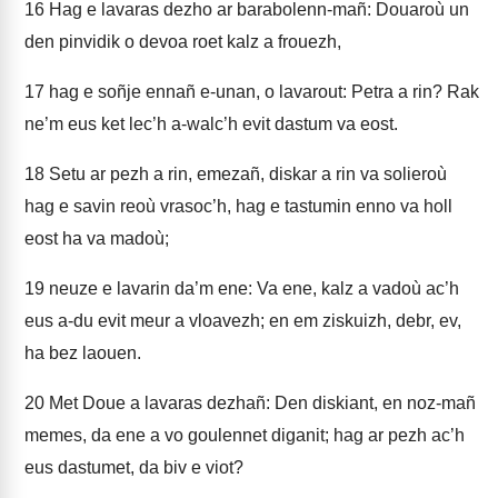
16
Hag e lavaras dezho ar barabolenn-mañ: Douaroù un
den pinvidik o devoa roet kalz a frouezh,
17
hag e soñje ennañ e-unan, o lavarout: Petra a rin? Rak
ne’m eus ket lec’h a-walc’h evit dastum va eost.
18
Setu ar pezh a rin, emezañ, diskar a rin va solieroù
hag e savin reoù vrasoc’h, hag e tastumin enno va holl
eost ha va madoù;
19
neuze e lavarin da’m ene: Va ene, kalz a vadoù ac’h
eus a-du evit meur a vloavezh; en em ziskuizh, debr, ev,
ha bez laouen.
20
Met Doue a lavaras dezhañ: Den diskiant, en noz-mañ
memes, da ene a vo goulennet diganit; hag ar pezh ac’h
eus dastumet, da biv e viot?