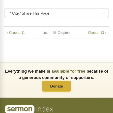
Cite / Share This Page
‹ Chapter 11
Luc — All Chapters
Chapter 13 ›
Everything we make is
available for free
because of
a generous community of supporters.
Donate