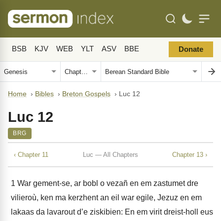
BSB
KJV
WEB
YLT
ASV
BBE
Donate
Home
›
Bibles
›
Breton Gospels
›
Luc 12
Luc 12
BRG
‹ Chapter 11
Luc — All Chapters
Chapter 13 ›
1
War gement-se, ar bobl o vezañ en em zastumet dre
vilieroù, ken ma kerzhent an eil war egile, Jezuz en em
lakaas da lavarout d’e ziskibien: En em virit dreist-holl eus