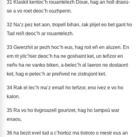
31
Klaskit kentoc’h rouantelezh Doue, hag an holl draoù-
se a vo roet deoc’h ouzhpenn.
32
Na’z pez ket aon, tropell bihan, rak plijet eo bet gant ho
Tad reiñ deoc’h ar rouantelezh.
33
Gwerzhit ar pezh hoc’h eus, hag roit eñ en aluzen. En
em rit yilc’hier deoc’h ha ne goshaint ket, un teñzor en
neñv ha ne vanko biken, a-belec’h al laeron ne dostaont
ket, hag e-pelec’h ar preñved ne zistrujont ket.
34
Rak el lec’h ma’z emañ ho teñzor, eno ivez e vo ho
kalon.
35
Ra vo ho tivgroazell gourizet, hag ho lampoù war
enaou,
36
ha bezit evel tud a c’hortoz ma tistroio o mestr eus an