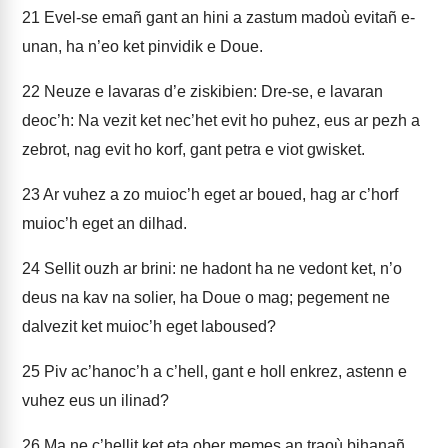
21
Evel-se emañ gant an hini a zastum madoù evitañ e-
unan, ha n’eo ket pinvidik e Doue.
22
Neuze e lavaras d’e ziskibien: Dre-se, e lavaran
deoc’h: Na vezit ket nec’het evit ho puhez, eus ar pezh a
zebrot, nag evit ho korf, gant petra e viot gwisket.
23
Ar vuhez a zo muioc’h eget ar boued, hag ar c’horf
muioc’h eget an dilhad.
24
Sellit ouzh ar brini: ne hadont ha ne vedont ket, n’o
deus na kav na solier, ha Doue o mag; pegement ne
dalvezit ket muioc’h eget laboused?
25
Piv ac’hanoc’h a c’hell, gant e holl enkrez, astenn e
vuhez eus un ilinad?
26
Ma ne c’hellit ket eta ober memes an traoù bihanañ,