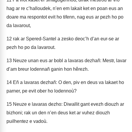
hag ar re c’halloudek, n’en em lakait ket en poan eus an
doare ma respontot evit ho tifenn, nag eus ar pezh ho po
da lavarout,
12
rak ar Spered-Santel a zesko deoc’h d’an eur-se ar
pezh ho po da lavarout.
13
Neuze unan eus ar bobl a lavaras dezhañ: Mestr, lavar
d’am breur lodennañ ganin hon hêrezh.
14
Eñ a lavaras dezhañ: O den, piv en deus va lakaet ho
parner, pe evit ober ho lodennoù?
15
Neuze e lavaras dezho: Diwallit gant evezh diouzh ar
bizhoni; rak un den n’en deus ket ar vuhez diouzh
puilhentez e vadoù.