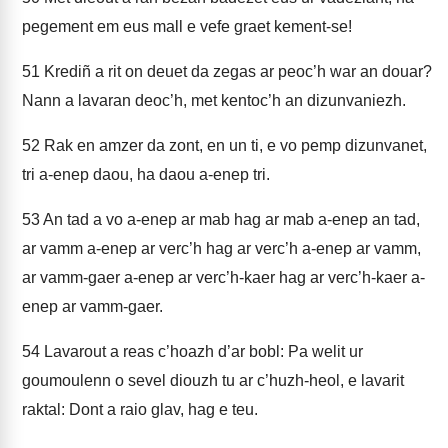
pegement em eus mall e vefe graet kement-se!
51
Krediñ a rit on deuet da zegas ar peoc’h war an douar?
Nann a lavaran deoc’h, met kentoc’h an dizunvaniezh.
52
Rak en amzer da zont, en un ti, e vo pemp dizunvanet,
tri a-enep daou, ha daou a-enep tri.
53
An tad a vo a-enep ar mab hag ar mab a-enep an tad,
ar vamm a-enep ar verc’h hag ar verc’h a-enep ar vamm,
ar vamm-gaer a-enep ar verc’h-kaer hag ar verc’h-kaer a-
enep ar vamm-gaer.
54
Lavarout a reas c’hoazh d’ar bobl: Pa welit ur
goumoulenn o sevel diouzh tu ar c’huzh-heol, e lavarit
raktal: Dont a raio glav, hag e teu.