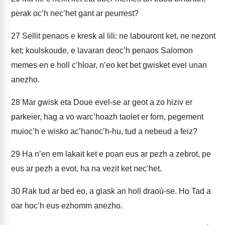
perak oc’h nec’het gant ar peurrest?
27
Sellit penaos e kresk al lili: ne labouront ket, ne nezont
ket; koulskoude, e lavaran deoc’h penaos Salomon
memes en e holl c’hloar, n’eo ket bet gwisket evel unan
anezho.
28
Mar gwisk eta Doue evel-se ar geot a zo hiziv er
parkeier, hag a vo warc’hoazh taolet er forn, pegement
muioc’h e wisko ac’hanoc’h-hu, tud a nebeud a feiz?
29
Ha n’en em lakait ket e poan eus ar pezh a zebrot, pe
eus ar pezh a evot, ha na vezit ket nec’het.
30
Rak tud ar bed eo, a glask an holl draoù-se. Ho Tad a
oar hoc’h eus ezhomm anezho.