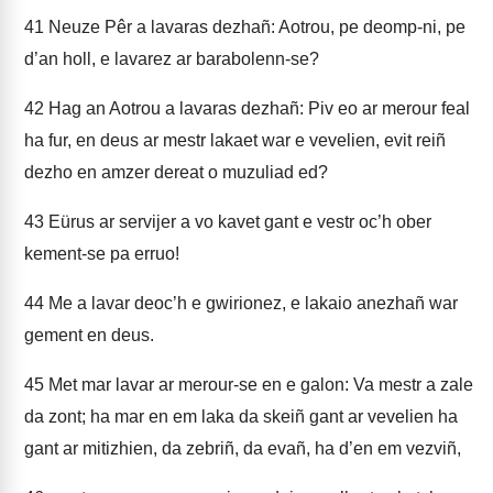
41
Neuze Pêr a lavaras dezhañ: Aotrou, pe deomp-ni, pe
d’an holl, e lavarez ar barabolenn-se?
42
Hag an Aotrou a lavaras dezhañ: Piv eo ar merour feal
ha fur, en deus ar mestr lakaet war e vevelien, evit reiñ
dezho en amzer dereat o muzuliad ed?
43
Eürus ar servijer a vo kavet gant e vestr oc’h ober
kement-se pa erruo!
44
Me a lavar deoc’h e gwirionez, e lakaio anezhañ war
gement en deus.
45
Met mar lavar ar merour-se en e galon: Va mestr a zale
da zont; ha mar en em laka da skeiñ gant ar vevelien ha
gant ar mitizhien, da zebriñ, da evañ, ha d’en em vezviñ,