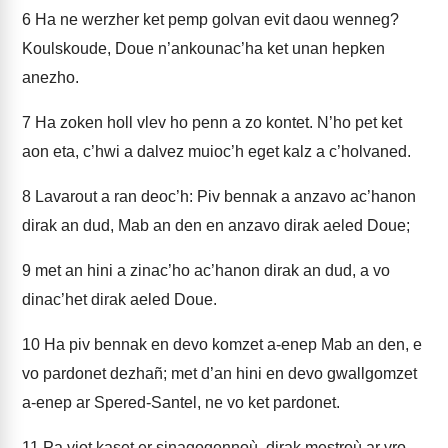
6
Ha ne werzher ket pemp golvan evit daou wenneg?
Koulskoude, Doue n’ankounac’ha ket unan hepken
anezho.
7
Ha zoken holl vlev ho penn a zo kontet. N’ho pet ket
aon eta, c’hwi a dalvez muioc’h eget kalz a c’holvaned.
8
Lavarout a ran deoc’h: Piv bennak a anzavo ac’hanon
dirak an dud, Mab an den en anzavo dirak aeled Doue;
9
met an hini a zinac’ho ac’hanon dirak an dud, a vo
dinac’het dirak aeled Doue.
10
Ha piv bennak en devo komzet a-enep Mab an den, e
vo pardonet dezhañ; met d’an hini en devo gwallgomzet
a-enep ar Spered-Santel, ne vo ket pardonet.
11
Pa viot kaset er sinagogennoù, dirak mestroù ar vro