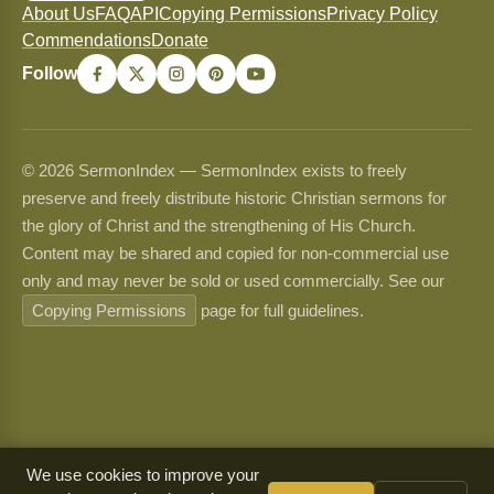
About Us
FAQ
API
Copying Permissions
Privacy Policy
Commendations
Donate
Follow
© 2026 SermonIndex — SermonIndex exists to freely
preserve and freely distribute historic Christian sermons for
the glory of Christ and the strengthening of His Church.
Content may be shared and copied for non-commercial use
only and may never be sold or used commercially. See our
Copying Permissions
page for full guidelines.
We use cookies to improve your