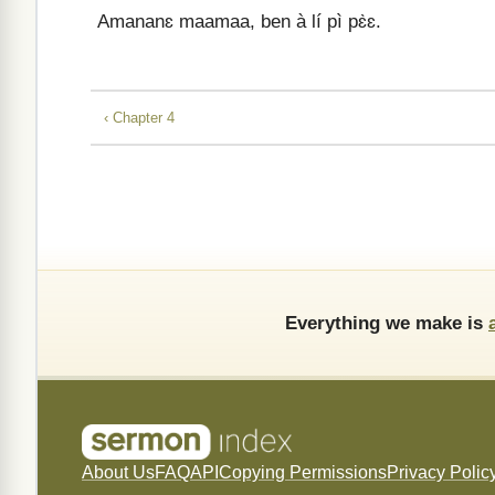
Amananɛ maamaa, ben à lí pì pɛ̀ɛ.
‹ Chapter 4
Everything we make is
About Us
FAQ
API
Copying Permissions
Privacy Polic