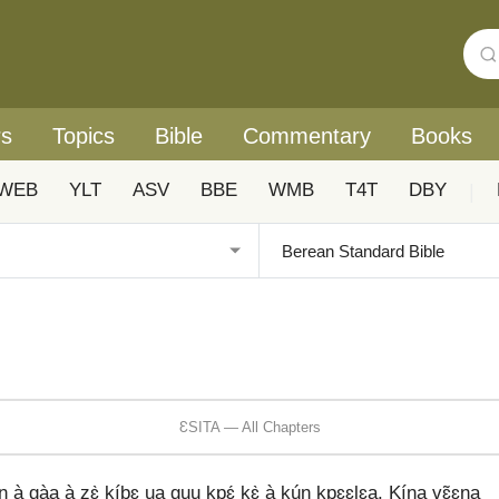
rs
Topics
Bible
Commentary
Books
WEB
YLT
ASV
BBE
WMB
T4T
DBY
|
ƐSITA — All Chapters
n à gàa à zɛ̀ kíbɛ ua guu kpɛ́ kɛ̀ à kún kpɛɛlɛa. Kína vɛ̃ɛna