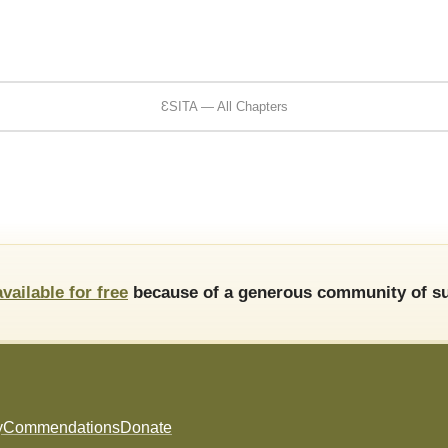
ƐSITA — All Chapters
available for free
because of a generous community of su
y
Commendations
Donate