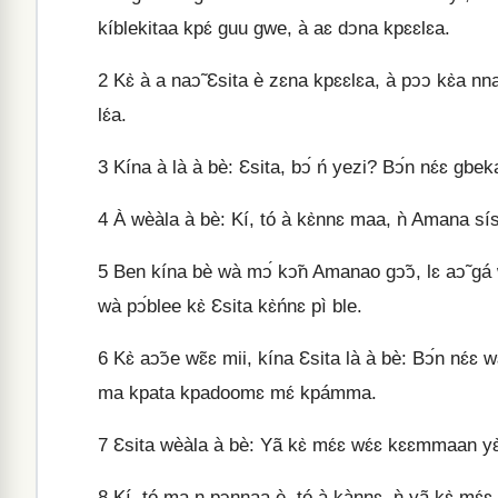
kíblekitaa kpɛ́ guu gwe, à aɛ dↄna kpɛɛlɛa.
2
Kɛ̀ à a naↄ̃ Ɛsita è zɛna kpɛɛlɛa, à pↄↄ kɛ̀a nna, 
lɛ́a.
3
Kína à là à bè: Ɛsita, bↄ́ ń yezi? Bↄ́n nɛ́ɛ
4
À wèàla à bè: Kí, tó à kɛ̀nnɛ maa, ǹ Amana sísi 
5
Ben kína bè wà mↄ́ kↄ̃n Amanao gↄ̃ↄ, lɛ aↄ̃ gá 
wà pↄ́blee kɛ̀ Ɛsita kɛ̀ńnɛ pì ble.
6
Kɛ̀ aↄ̃ↄe wɛ̃ɛ mii, kína Ɛsita là à bè: Bↄ́n nɛ
ma kpata kpadoomɛ mɛ́ kpámma.
7
Ɛsita wèàla à bè: Yã kɛ̀ mɛ́ɛ wɛ́ɛ kɛɛmmaan yɛ
8
Kí, tó ma n pↄnnaa è, tó à kànnɛ, ǹ yã kɛ̀ mɛ́ɛ