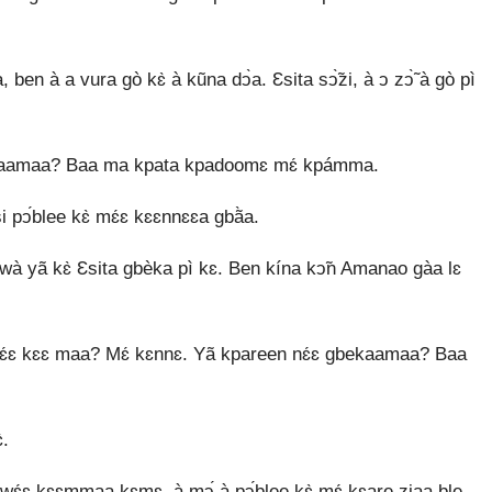
ben à a vura gò kɛ̀ à kũna dↄ̀a. Ɛsita sↄ̃̀zi, à ↄ zↄ̃̀ à gò pì
 gbekaamaa? Baa ma kpata kpadoomɛ mɛ́ kpámma.
pↄ́blee kɛ̀ mɛ́ɛ kɛɛnnɛɛa gbã̀a.
wà yã kɛ̀ Ɛsita gbèka pì kɛ. Ben kína kↄ̃n Amanao gàa lɛ
́ɛ wɛ́ɛ kɛɛ maa? Mɛ́ kɛnnɛ. Yã kpareen nɛ́ɛ gbekaamaa? Baa
̀.
 wɛ́ɛ kɛɛmmaa kɛmɛ, à mↄ́ à pↄ́blee kɛ̀ mɛ́ kɛare ziaa ble,