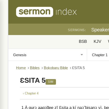
Speake
SERMONS:
BSB
KJV
Home
›
Bibles
›
Bokobaru Bible
›
ƐSITA 5
ƐSITA 5
SIM
‹ Chapter 4
1
À gurↄ aagↄ̃dee zĩ Ɛsita a kí naↄ̃ bisanↄ yì, be