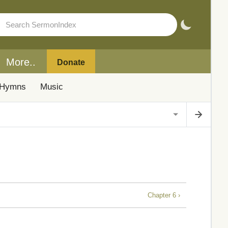
More..
Donate
Hymns
Music
Chapter 6 ›