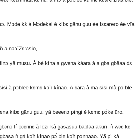
ↄↄ. Mↄde kɛ̀ à Mↄdekai è kíbɛ gãnu guu èe fɛɛarero èe vĩa
̃n a naↄ̃ Zɛrɛsio,
pariinↄ yã musu. À bè kína a gwena kàara à a gba gbãaa dɛ
i à pↄ́blee kɛ̀mɛ kↄ̃n kínao. À ɛ̀ara à ma sisi mà pↄ́ ble
na kíbɛ gãnu guu, yã beeenↄ píngi è kɛmɛ pↄ́ke ũro.
ɛ̃nↄ lí pɛ́ɛnnɛ à lezĩ kà gã̀sãsuu baplaa akuri, ǹ wɛ́ɛ kɛ
gbasa ǹ gá kↄ̃n kínao pↄ́ ble kↄ̃n pↄnnaao. Yã pì kà