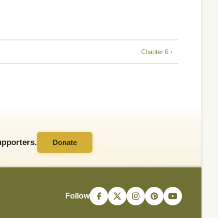
Chapter 6 ›
pporters.
Donate
Follow