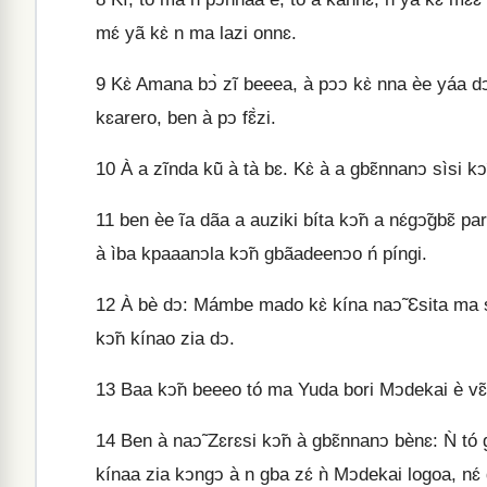
mɛ́ yã kɛ̀ n ma lazi onnɛ.
9
Kɛ̀ Amana bↄ̀ zĩ beeea, à pↄↄ kɛ̀ nna èe yáa d
kɛarero, ben à pↄ fɛ̃̀zi.
10
À a zĩnda kũ̀ à tà bɛ. Kɛ̀ à a gbɛ̃nnanↄ sìsi kↄ
11
ben èe ĩa dãa a auziki bíta kↄ̃n a nɛ́gↄ̃gbɛ̃ 
à ìba kpaaanↄla kↄ̃n gbãadeenↄo ń píngi.
12
À bè dↄ: Mámbe mado kɛ̀ kína naↄ̃ Ɛsita ma sis
kↄ̃n kínao zia dↄ.
13
Baa kↄ̃n beeeo tó ma Yuda bori Mↄdekai è vɛ̃ɛ
14
Ben à naↄ̃ Zɛrɛsi kↄ̃n à gbɛ̃nnanↄ bènɛ: Ǹ tó gb
kínaa zia kↄngↄ à n gba zɛ́ ǹ Mↄdekai logoa, nɛ́ 