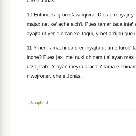
che e Jonás.
10
Entonces ojron Cawinquirar Dios otronyajr y 
majax net xeꞌ ache aꞌchꞌi. Pues tamar taca inteꞌ 
ayajta ut yer e chꞌan xeꞌ taqui, y net abꞌijnu que 
11
Y nen, ¿machi ca erer inyajta ut tin e turobꞌ 
inche? Pues jax inteꞌ nuxi chinam tiaꞌ ayan más 
utzꞌejcꞌabꞌ. Y ayan meyra aracꞌobꞌ tama e china
niwojroner, che e Jonás.
‹ Chapter 3