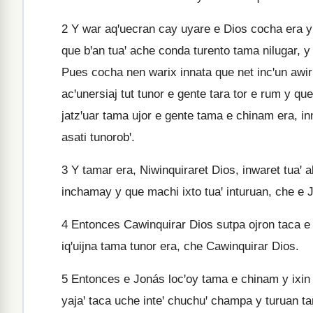
2
Y war aqꞌuecran cay uyare e Dios cocha era y 
que bꞌan tuaꞌ ache conda turento tama nilugar, y 
Pues cocha nen warix innata que net incꞌun awir
acꞌunersiaj tut tunor e gente tara tor e rum y qu
jatzꞌuar tama ujor e gente tama e chinam era, inn
asati tunorobꞌ.
3
Y tamar era, Niwinquiraret Dios, inwaret tuaꞌ a
inchamay y que machi ixto tuaꞌ inturuan, che e 
4
Entonces Cawinquirar Dios sutpa ojron taca e
iqꞌuijna tama tunor era, che Cawinquirar Dios.
5
Entonces e Jonás locꞌoy tama e chinam y ixin tu
yajaꞌ taca uche inteꞌ chuchuꞌ champa y turuan t