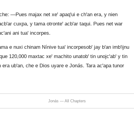
che: —Pues majax net xeꞌ apaqꞌui e chꞌan era, y nien
acbꞌar cuxpa, y tama otronteꞌ acbꞌar taqui. Pues net war
ucꞌani ani tuaꞌ incorpes.
tama e nuxi chinam Nínive tuaꞌ incorpesobꞌ jay bꞌan imbꞌijnu
que 120,000 maxtac xeꞌ machito unatobꞌ tin unojcꞌabꞌ y tin
m era ubꞌan, che e Dios uyare e Jonás. Tara acꞌapa tunor
Jonás — All Chapters