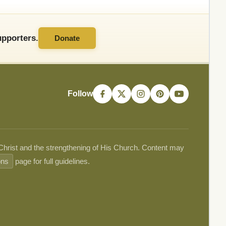
pporters.
Donate
Follow
 Christ and the strengthening of His Church. Content may
ons
page for full guidelines.