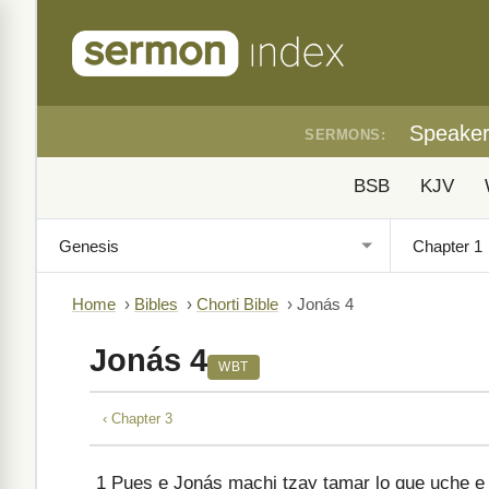
Speake
SERMONS:
BSB
KJV
Home
›
Bibles
›
Chorti Bible
›
Jonás 4
Jonás 4
WBT
‹ Chapter 3
1
Pues e Jonás machi tzay tamar lo que uche e D