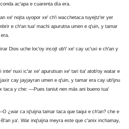
 conda acꞌapa e cuarenta día era.
an xeꞌ nojta uyopor xeꞌ chꞌi wacchetaca tuyejtzꞌer yer
brir e chꞌan tuaꞌ machi apurutna umen e qꞌuin, y tamar
 era.
r Dios uche locꞌoy incojt ubꞌiꞌ xeꞌ cay ucꞌuxi e chꞌan y
inteꞌ nuxi icꞌar xeꞌ apurutsan xeꞌ tari tiaꞌ atobꞌoy watar e
jaxir cay jayjayran umen e qꞌuin, y tamar era cay ubꞌijnu
ax taca y che: —Pues taniut nen más ani bueno tuaꞌ
—O ¿war ca iqꞌuijna tamar taca que taqui e chꞌan? che e
Bꞌan yaꞌ. War inqꞌuijna meyra este que cꞌanix inchamay,