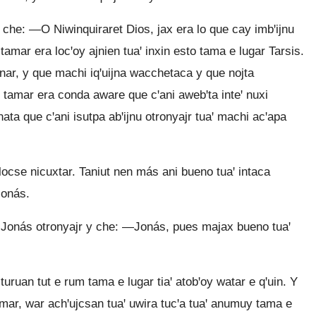
che: —O Niwinquiraret Dios, jax era lo que cay imbꞌijnu
tamar era locꞌoy ajnien tuaꞌ inxin esto tama e lugar Tarsis.
nar, y que machi iqꞌuijna wacchetaca y que nojta
e tamar era conda aware que cꞌani awebꞌta inteꞌ nuxi
ata que cꞌani isutpa abꞌijnu otronyajr tuaꞌ machi acꞌapa
locse nicuxtar. Taniut nen más ani bueno tuaꞌ intaca
Jonás.
 Jonás otronyajr y che: —Jonás, pues majax bueno tuaꞌ
ruan tut e rum tama e lugar tiaꞌ atobꞌoy watar e qꞌuin. Y
amar, war achꞌujcsan tuaꞌ uwira tucꞌa tuaꞌ anumuy tama e