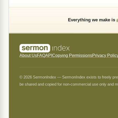
Everything we make is
About Us
FAQ
API
Copying Permissions
Privacy Polic
© 2026 SermonIndex — SermonIndex exists to freely preser
be shared and copied for non-commercial use only and m