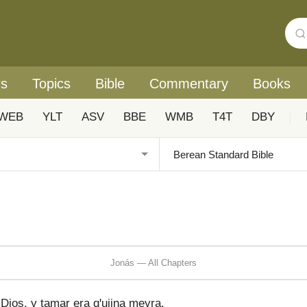
rs
Topics
Bible
Commentary
Books
WEB
YLT
ASV
BBE
WMB
T4T
DBY
|
Jonás — All Chapters
ios, y tamar era qꞌuijna meyra.