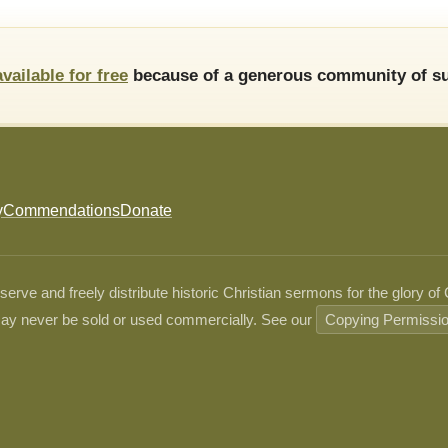
available for free
because of a generous community of su
y
Commendations
Donate
ve and freely distribute historic Christian sermons for the glory of
ay never be sold or used commercially. See our
Copying Permissi