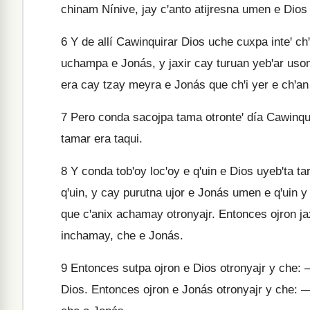
chinam Nínive, jay cꞌanto atijresna umen e Dios
6
Y de allí Cawinquirar Dios uche cuxpa inteꞌ chꞌ
uchampa e Jonás, y jaxir cay turuan yebꞌar usom
era cay tzay meyra e Jonás que chꞌi yer e chꞌan
7
Pero conda sacojpa tama otronteꞌ día Cawinquira
tamar era taqui.
8
Y conda tobꞌoy locꞌoy e qꞌuin e Dios uyebꞌta tari 
qꞌuin, y cay purutna ujor e Jonás umen e qꞌuin y 
que cꞌanix achamay otronyajr. Entonces ojron j
inchamay, che e Jonás.
9
Entonces sutpa ojron e Dios otronyajr y che: 
Dios. Entonces ojron e Jonás otronyajr y che: —