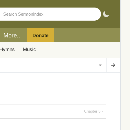
More..
Donate
Hymns
Music
Chapter 5 ›