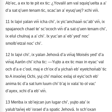
Ab’ec, a ex to te pit ex tic: ¿Yovalil am val squiq’uelta a a’
d’a sat q’uen tenam tic, scac’an a’ eyuq’uej? xchi vin̈.
11
Ix lajvi yalan vin̈ icha chi’, ix yic’anchaan̈ sc’ab’ vin̈, ix
spajanoch chael te’ sc’ococh vin̈ d’a sat q’uen tenam chi’,
ix elul chulnaj a a’ chi’. Ix yuc’an a’ eb’ yed’ noc’
smolb’etzal noc’ chi’.
12
Ix lajvi chi’, ix yalan Jehová d’a vin̈aj Moisés yed’ d’a
vin̈aj Aarón chi’ icha tic: —Yujto a ex tic max in eyac’ val
och d’a e c’ool, maj e ch’ox d’a yichan̈ eb’ eyetchon̈ab’ tic
to A inxon̈ej Ochi, yuj chi’ man̈oc exlaj ol eyic’och eb’
anima tic d’a sat lum luum chi’ b’aj ix vala’ to ol vac’
d’ayex, xchi d’a eb’ vin̈.
13
Meriba ix sb’iejcan jun lugar chi’, yujto ata’ ix
yalub’tan̈ej eb’ israel d’a spatic Jehová. Ix sch’oxan