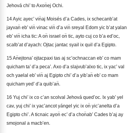
Jehová chi’ to Axon̈ej Ochi.
14
Ayic ayec’ vin̈aj Moisés d’a Cades, ix schecanb’at
jayvan̈ eb’ vin̈ vinac vin̈ d’a vin̈ sreyal Edom yic b’at yalan
eb’ vin̈ icha tic: A on̈ israel on̈ tic, ayto cuj co b’a ed’oc,
scalb’at d’ayach: Ojtac jantac syail ix quil d’a Egipto.
15
An̈ejtona’ ojtacpaxi tas aj sc’ochnaccan eb’ co mam
quicham ta’ d’a peca’. Axo d’a slajvub’alxo tic, ix yac’ val
och yaelal eb’ vin̈ aj Egipto chi’ d’a yib’an̈ eb’ co mam
quicham yed’ d’a quib’an̈.
16
Yuj chi’ ix co c’an scolval Jehová qued’oc. Ix yab’ yel
cav, yuj chi’ ix yac’ancot yángel yic ix on̈ yic’anelta d’a
Egipto chi’. A ticnaic ayon̈ ec’ d’a chon̈ab’ Cades b’aj ay
smojonal a macb’en.