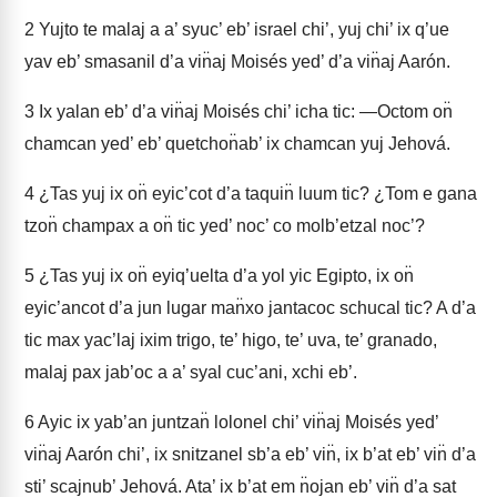
2
Yujto te malaj a a’ syuc’ eb’ israel chi’, yuj chi’ ix q’ue
yav eb’ smasanil d’a vin̈aj Moisés yed’ d’a vin̈aj Aarón.
3
Ix yalan eb’ d’a vin̈aj Moisés chi’ icha tic: —Octom on̈
chamcan yed’ eb’ quetchon̈ab’ ix chamcan yuj Jehová.
4
¿Tas yuj ix on̈ eyic’cot d’a taquin̈ luum tic? ¿Tom e gana
tzon̈ champax a on̈ tic yed’ noc’ co molb’etzal noc’?
5
¿Tas yuj ix on̈ eyiq’uelta d’a yol yic Egipto, ix on̈
eyic’ancot d’a jun lugar man̈xo jantacoc schucal tic? A d’a
tic max yac’laj ixim trigo, te’ higo, te’ uva, te’ granado,
malaj pax jab’oc a a’ syal cuc’ani, xchi eb’.
6
Ayic ix yab’an juntzan̈ lolonel chi’ vin̈aj Moisés yed’
vin̈aj Aarón chi’, ix snitzanel sb’a eb’ vin̈, ix b’at eb’ vin̈ d’a
sti’ scajnub’ Jehová. Ata’ ix b’at em n̈ojan eb’ vin̈ d’a sat