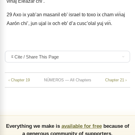
vin̈aj Eleazar chi’.
29
Axo ix yab’an masanil eb’ israel to toxo ix cham vin̈aj
Aarón chi’, jun ujal ix och eb’ d’a cusc’olal yuj vin̈.
Cite / Share This Page
‹ Chapter 19
NÚMEROS — All Chapters
Chapter 21 ›
Everything we make is
available for free
because of
a generous community of supporters.