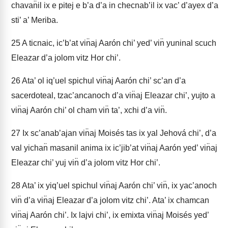
chavan̈il ix e pitej e b’a d’a in checnab’il ix vac’ d’ayex d’a
sti’ a’ Meriba.
25
A ticnaic, ic’b’at vin̈aj Aarón chi’ yed’ vin̈ yuninal scuch
Eleazar d’a jolom vitz Hor chi’.
26
Ata’ ol iq’uel spichul vin̈aj Aarón chi’ sc’an d’a
sacerdoteal, tzac’ancanoch d’a vin̈aj Eleazar chi’, yujto a
vin̈aj Aarón chi’ ol cham vin̈ ta’, xchi d’a vin̈.
27
Ix sc’anab’ajan vin̈aj Moisés tas ix yal Jehová chi’, d’a
val yichan̈ masanil anima ix ic’jib’at vin̈aj Aarón yed’ vin̈aj
Eleazar chi’ yuj vin̈ d’a jolom vitz Hor chi’.
28
Ata’ ix yiq’uel spichul vin̈aj Aarón chi’ vin̈, ix yac’anoch
vin̈ d’a vin̈aj Eleazar d’a jolom vitz chi’. Ata’ ix chamcan
vin̈aj Aarón chi’. Ix lajvi chi’, ix emixta vin̈aj Moisés yed’