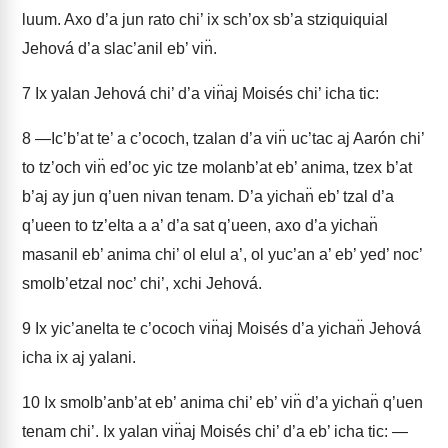
luum. Axo d’a jun rato chi’ ix sch’ox sb’a stziquiquial
Jehová d’a slac’anil eb’ vin̈.
7
Ix yalan Jehová chi’ d’a vin̈aj Moisés chi’ icha tic:
8
—Ic’b’at te’ a c’ococh, tzalan d’a vin̈ uc’tac aj Aarón chi’
to tz’och vin̈ ed’oc yic tze molanb’at eb’ anima, tzex b’at
b’aj ay jun q’uen nivan tenam. D’a yichan̈ eb’ tzal d’a
q’ueen to tz’elta a a’ d’a sat q’ueen, axo d’a yichan̈
masanil eb’ anima chi’ ol elul a’, ol yuc’an a’ eb’ yed’ noc’
smolb’etzal noc’ chi’, xchi Jehová.
9
Ix yic’anelta te c’ococh vin̈aj Moisés d’a yichan̈ Jehová
icha ix aj yalani.
10
Ix smolb’anb’at eb’ anima chi’ eb’ vin̈ d’a yichan̈ q’uen
tenam chi’. Ix yalan vin̈aj Moisés chi’ d’a eb’ icha tic: —