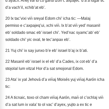
d’ayach. An̈ej val to co gana tzon̈ c’axpajec’ d’a a lugar tic
d’a vach’il, xchib’at eb’.
20
Ix tac’vixi vin̈ sreyal Edom chi’ icha tic: —Malaj
permiso e c’axpajeq’ui, xchi vin̈. Ix b’at vin̈ yed’ masanil
eb’ soldado smac eb’ israel chi’. Yed’nac syamc’ab’ eb’
soldado chi’ yic oval, te tec’anpax eb’.
21
Yuj chi’ ix say junxo b’e eb’ israel b’aj ix b’ati.
22
Masanil eb’ israel ix el eb’ d’a Cades, ix cot eb’ d’a
stojolal lum vitzal Hor d’a sat smojonal Edom.
23
Ata’ ix yal Jehová d’a vin̈aj Moisés yuj vin̈aj Aarón icha
tic:
24
A ticnaic, toxo ol cham vin̈aj Aarón, man̈ ol c’ochlaj vin̈
d’a sat lum ix vala’ to ol vac’ d’ayex, yujto a ex tic e