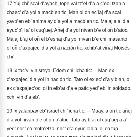
17
Yuj chi’ scal d’ayach, tope val tz’el d’a a c’ool tzon̈ a
chaec’ d’a yol a macb’en tic. Man̈ ol on̈ ec’laj d’a scal
yavb’en eb’ anima ay d’a yol a macb’en tic. Malaj a a’ d’a
eyuc’b’il a’ ol cuq’uej. An̈ej d’a yol nivan b’e ol on̈ b’atoc.
Malaj b’aj ol on̈ el b’esnaj d’a yol nivan b’e chi’ masanto
ol on̈ c’axpajec’ d’a yol a nación tic, xchib’at vin̈aj Moisés
chi’.
18
Ix tac’vi vin̈ sreyal Edom chi’ icha tic: —Man̈ ex
c’axpajec’ d’a yol in nación tic. Tato ol ex ec’ d’a yib’an̈, ol
ex c’axpajec’oc, ol in elb’at d’a e patic yed’ eb’ in soldado,
xchi vin̈ d’a eb’.
19
Ix yalanpax eb’ israel chi’ icha tic: —Maay, a on̈ tic an̈ej
d’a yol nivan b’e ol on̈ b’atoc. Tato ay b’aj ol cuq’uej a a’
yed’ noc’ co molb’etzal noc’ d’a eyuc’lab’a, ol co tup