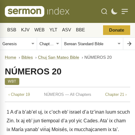
BSB
KJV
WEB
YLT
ASV
BBE
Donate
Home
›
Bibles
›
Chuj San Mateo Bible
›
NÚMEROS 20
NÚMEROS 20
WBT
‹ Chapter 19
NÚMEROS — All Chapters
Chapter 21 ›
1
A d’a b’ab’el uj, ix c’och eb’ israel d’a tz’inan luum scuch
Zin. Ix aj eb’ jun tiempoal d’a yol yic Cades. Ata’ ix cham
ix María yanab’ vin̈aj Moisés, ix mucchajcanem ix ta’.