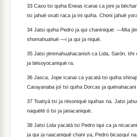
33
Caxo tsi quiha Eneas icanai ca joni ja bëchani
tsi jahuë oxati raca ja ini quiha. Choni jahuë yora
34
Jatsi quiha Pedro ja qui chaniniquë: —Mia jë
shomahuahuë —i ja qui ja niquë.
35
Jatsi jënimahuahacanish ca Lida, Sarón, tihi c
ja bësoyocaniquë ra.
36
Jasca, Jope icanai ca yacatá tsi quiha shinaji
Carayanaba joí tsi quiha Dorcas ja quënahacani q
37
Toatiyá tsi ja rësoniquë iquihax na. Jatsi ja
naquëtë ó tsi ja janacaniquë.
38
Jatsi Lida yacatá tsi Pedro iqui ca ja nicacan
ja qui ja raacaniquë chani ya, Pedro bicasquí na