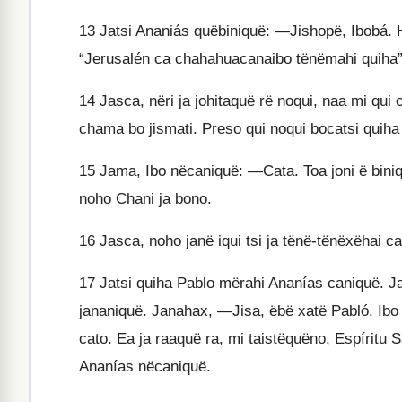
13
Jatsi Ananiás quëbiniquë: —Jishopë, Ibobá. 
“Jerusalén ca chahahuacanaibo tënëmahi quiha” i
14
Jasca, nëri ja johitaquë rë noqui, naa mi qui 
chama bo jismati. Preso qui noqui bocatsi quiha
15
Jama, Ibo nëcaniquë: —Cata. Toa joni ë biniq
noho Chani ja bono.
16
Jasca, noho janë iqui tsi ja tënë-tënëxëhai c
17
Jatsi quiha Pablo mërahi Ananías caniquë. Jah
jananiquë. Janahax, —Jisa, ëbë xatë Pabló. Ibo J
cato. Ea ja raaquë ra, mi taistëquëno, Espíritu
Ananías nëcaniquë.