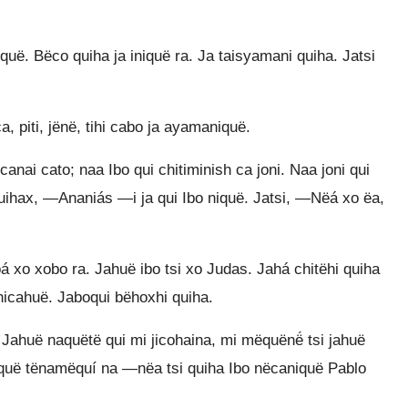
quë. Bëco quiha ja iniquë ra. Ja taisyamani quiha. Jatsi
a, piti, jënë, tihi cabo ja ayamaniquë.
nai cato; naa Ibo qui chitiminish ca joni. Naa joni qui
iquihax, —Ananiás —i ja qui Ibo niquë. Jatsi, —Nëá xo ëa,
á xo xobo ra. Jahuë ibo tsi xo Judas. Jahá chitëhi quiha
nicahuë. Jaboqui bëhoxhi quiha.
 Jahuë naquëtë qui mi jicohaina, mi mëquënë́ tsi jahuë
isquë tënamëquí na —nëa tsi quiha Ibo nëcaniquë Pablo