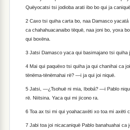
Quëyocatsi tsi jodioba arati ibo bo qui ja caniqu
2
Caxo tsi quiha carta bo, naa Damasco yacatá 
ca chahahuacanaibo tëquë, naa joni bo, yoxa bo t
qui boxëna.
3
Jatsi Damasco yaca qui basimajano tsi quiha j
4
Mai qui paquëxo tsi quiha ja qui chanihai ca jo
tënëma-tënëmahai rë? —i ja qui joi niquë.
5
Jatsi, —¿Tsohuë ni mia, Ibobá? —i Pablo niqu
rë. Niitsina. Yaca qui mi jicono ra.
6
Toa ax tsi mi qui yoahacaxëti xo toa mi axëti ca
7
Jabi toa joi nicacaniquë Pablo banahuahai ca jo