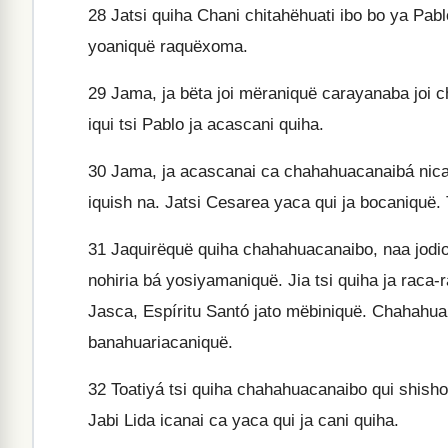
28
Jatsi quiha Chani chitahëhuati ibo bo ya Pabl
yoaniquë raquëxoma.
29
Jama, ja bëta joi mëraniquë carayanaba joi cha
iqui tsi Pablo ja acascani quiha.
30
Jama, ja acascanai ca chahahuacanaibá nican
iquish na. Jatsi Cesarea yaca qui ja bocaniquë. 
31
Jaquirëquë quiha chahahuacanaibo, naa jodio
nohiria bá yosiyamaniquë. Jia tsi quiha ja raca-
Jasca, Espíritu Santó jato mëbiniquë. Chahahuan
banahuariacaniquë.
32
Toatiyá tsi quiha chahahuacanaibo qui shisho
Jabi Lida icanai ca yaca qui ja cani quiha.