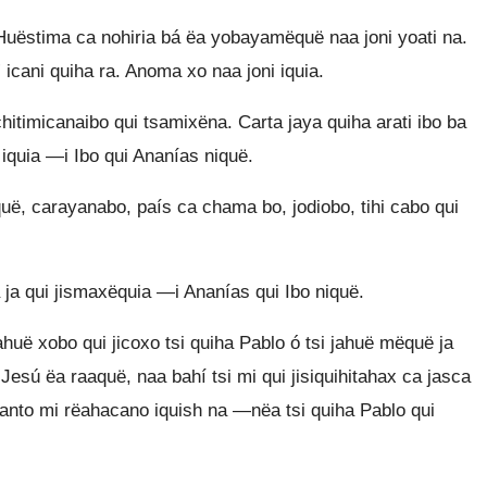
Huëstima ca nohiria bá ëa yobayamëquë naa joni yoati na.
cani quiha ra. Anoma xo naa joni iquia.
chitimicanaibo qui tsamixëna. Carta jaya quiha arati ibo ba
 iquia —i Ibo qui Ananías niquë.
uë, carayanabo, país ca chama bo, jodiobo, tihi cabo qui
a ja qui jismaxëquia —i Ananías qui Ibo niquë.
uë xobo qui jicoxo tsi quiha Pablo ó tsi jahuë mëquë ja
esú ëa raaquë, naa bahí tsi mi qui jisiquihitahax ca jasca
 Santo mi rëahacano iquish na —nëa tsi quiha Pablo qui