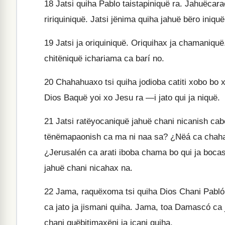
18
Jatsi quiha Pablo taistapiniquë ra. Jahuëcara
ririquiniquë. Jatsi jënima quiha jahuë bëro iniqu
19
Jatsi ja oriquiniquë. Oriquihax ja chamaniqu
chitëniquë ichariama ca barí no.
20
Chahahuaxo tsi quiha jodioba catiti xobo bo x
Dios Baquë yoi xo Jesu ra —i jato qui ja niquë.
21
Jatsi ratëyocaniquë jahuë chani nicanish cab
tënëmapaonish ca ma ni naa sa? ¿Nëá ca chaha
¿Jerusalén ca arati iboba chama bo qui ja boc
jahuë chani nicahax na.
22
Jama, raquëxoma tsi quiha Dios Chani Pabló 
ca jato ja jismani quiha. Jama, toa Damascó ca
chani quëbitimaxëni ja icani quiha.