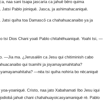
ca, naa sani tsapa jascaria ca jahuë bëro quima
ë. Jatsi Pablo joiniquë. Jasca, ja ashimahacaniquë.
ë. Jatsi quiha toa Damascó ca chahahuacanaibo ya ja
o tsi Dios Chani yoati Pablo chitahëhuaniquë. Yoahi tsi, —
o. —Jia ma. ¿Jerusalén ca Jesu qui chitiminish cabo
huacanaibo qui tsamihi ja joyamayamahitaha?
asyamayamahitaha? —nëa tsi quiha nohiria bo nëcaniquë
yoa-yoaniquë. Cristo, naa jato Xabahamati Ibo Jesu iqui
 jodiobá jahuë chani chahahuayoicasyamaniquë rë. Pablo