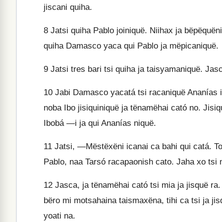
jiscani quiha.
8
Jatsi quiha Pablo joiniquë. Niihax ja bëpëquëni
quiha Damasco yaca qui Pablo ja mëpicaniquë.
9
Jatsi tres bari tsi quiha ja taisyamaniquë. Jasc
10
Jabi Damasco yacatá tsi racaniquë Ananías ica
noba Ibo jisiquiniquë ja tënamëhai cató no. Jis
Ibobá —i ja qui Ananías niquë.
11
Jatsi, —Mëstëxëni icanai ca bahi qui catá. To
Pablo, naa Tarsó racapaonish cato. Jaha xo tsi 
12
Jasca, ja tënamëhai cató tsi mia ja jisquë ra.
bëro mi motsahaina taismaxëna, tihi ca tsi ja j
yoati na.