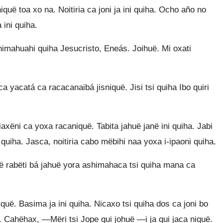
quë toa xo na. Noitiria ca joni ja ini quiha. Ocho año no
 ini quiha.
nimahuahi quiha Jesucristo, Eneás. Joihuë. Mi oxati
a yacatá ca racacanaibá jisniquë. Jisi tsi quiha Ibo quiri
axëni ca yoxa racaniquë. Tabita jahuë janë ini quiha. Jabi
uiha. Jasca, noitiria cabo mëbihi naa yoxa i-ipaoni quiha.
huë rabëti bá jahuë yora ashimahaca tsi quiha mana ca
iquë. Basima ja ini quiha. Nicaxo tsi quiha dos ca joni bo
. Cahëhax, —Mëri tsi Jope qui johuë —i ja qui jaca niquë.