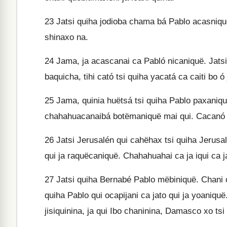
23
Jatsi quiha jodioba chama bá Pablo acasniquë
shinaxo na.
24
Jama, ja acascanai ca Pabló nicaniquë. Jatsi j
baquicha, tihi cató tsi quiha yacatá ca caiti bo 
25
Jama, quinia huëtsá tsi quiha Pablo paxaniqu
chahahuacanaibá botëmaniquë mai qui. Cacanó ts
26
Jatsi Jerusalén qui cahëhax tsi quiha Jerusa
qui ja raquëcaniquë. Chahahuahai ca ja iqui ca
27
Jatsi quiha Bernabé Pablo mëbiniquë. Chani ch
quiha Pablo qui ocapijani ca jato qui ja yoaniquë
jisiquinina, ja qui Ibo chaninina, Damasco xo tsi