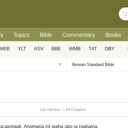
rs
Topics
Bible
Commentary
Books
WEB
YLT
ASV
BBE
WMB
T4T
DBY
|
Los Hechos — All Chapters
casniquë. Anomaria ini quiha jato ja roahaina.