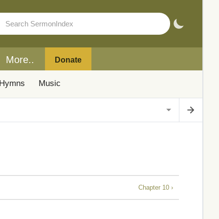
More..
Donate
Hymns
Music
Chapter 10 ›