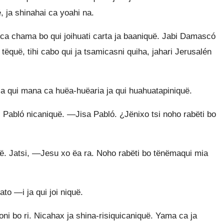
ë, ja shinahai ca yoahi na.
ca chama bo qui joihuati carta ja baaniquë. Jabi Damascó
ëquë, tihi cabo qui ja tsamicasni quiha, jahari Jerusalén
a qui mana ca huëa-huëaria ja qui huahuatapiniquë.
i Pabló nicaniquë. —Jisa Pabló. ¿Jënixo tsi noho rabëti bo
ë. Jatsi, —Jesu xo ëa ra. Noho rabëti bo tënëmaqui mia
to —i ja qui joi niquë.
ni bo ri. Nicahax ja shina-risiquicaniquë. Yama ca ja