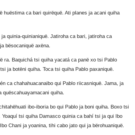
 huëstima ca bari quirëquë. Ati planes ja acani quiha
a quinia-quinianiquë. Jatiroha ca bari, jatiroha ca
ó ja bësocaniquë axëna.
ë ra. Baquichá tsi quiha yacatá ca panë xo tsi Pablo
i ja botëni quiha. Toca tsi quiha Pablo paxaniquë.
lén ca chahahuacanaibo qui Pablo riicasniquë. Jama, ja
 ja quëscahuayamacani quiha.
itahëhuati ibo-iboria bo qui Pablo ja boni quiha. Boxo tsi
. Yoaquí tsi quiha Damasco quinia ca bahí tsi ja qui Ibo
 Ibo Chani ja yoanina, tihi cabo jato qui ja bërohuaniquë.