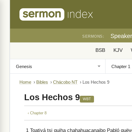
Speake
SERMONS:
BSB
KJV
Home
›
Bibles
›
Chácobo NT
›
Los Hechos 9
Los Hechos 9
WBT
‹ Chapter 8
1
Toatiyá tsi quiha chahahuacanaibo Pabló quëyo