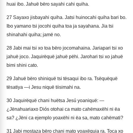
huai ibo. Jahuë bëro sayahi cahi quiha.
27
Sayaxo jisbayahi quiha. Jatsi huinocahi quiha bari bo.
Ibo yamano tsi jocohi quiha toa ja sayahana. Jia tsi
shinahahi quiha; jamë no.
28
Jabi mai tsi xo toa bëro jocomahaina. Jariapari tsi xo
jahuë joco. Jaquirëquë jahuë pëhi. Jarohari tsi xo jahuë
bimi shini cato.
29
Jahuë bëro shiniquë tsi tësaqui ibo ra. Tsëquëquë
tësatiya —i Jesu niquë tiisimahi na.
30
Jaquirëquë chani huëtsa Jesú yoaniquë: —
¿Jënahuariaxo Diós otohai ca mato cahëmaxëhi ni ëa
sa? ¿Jëni ca ejemplo yoaxëhi ni ëa sa, mato cahëmati?
31
Jabi mostaza bëro chani mato yoaxëquia ra. Toca xo