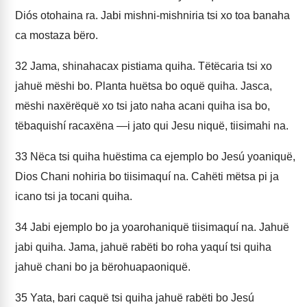
Diós otohaina ra. Jabi mishni-mishniria tsi xo toa banaha
ca mostaza bëro.
32
Jama, shinahacax pistiama quiha. Tëtëcaria tsi xo
jahuë mëshi bo. Planta huëtsa bo oquë quiha. Jasca,
mëshi naxërëquë xo tsi jato naha acani quiha isa bo,
tëbaquishí racaxëna —i jato qui Jesu niquë, tiisimahi na.
33
Nëca tsi quiha huëstima ca ejemplo bo Jesú yoaniquë,
Dios Chani nohiria bo tiisimaquí na. Cahëti mëtsa pi ja
icano tsi ja tocani quiha.
34
Jabi ejemplo bo ja yoarohaniquë tiisimaquí na. Jahuë
jabi quiha. Jama, jahuë rabëti bo roha yaquí tsi quiha
jahuë chani bo ja bërohuapaoniquë.
35
Yata, bari caquë tsi quiha jahuë rabëti bo Jesú