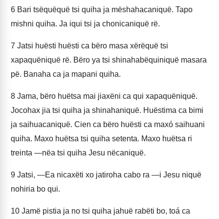
6
Bari tsëquëquë tsi quiha ja mëshahacaniquë. Tapo
mishni quiha. Ja iqui tsi ja chonicaniquë rë.
7
Jatsi huësti huësti ca bëro masa xërëquë tsi
xapaquëniquë rë. Bëro ya tsi shinahabëquiniquë masara
pë. Banaha ca ja mapani quiha.
8
Jama, bëro huëtsa mai jiaxëni ca qui xapaquëniquë.
Jocohax jia tsi quiha ja shinahaniquë. Huëstima ca bimi
ja saihuacaniquë. Cien ca bëro huësti ca maxó saihuani
quiha. Maxo huëtsa tsi quiha setenta. Maxo huëtsa ri
treinta —nëa tsi quiha Jesu nëcaniquë.
9
Jatsi, —Ea nicaxëti xo jatiroha cabo ra —i Jesu niquë
nohiria bo qui.
10
Jamë pistia ja no tsi quiha jahuë rabëti bo, toá ca