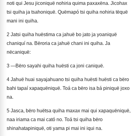
noti qui Jesu jiconiquë nohiria quima paxaxëna. Jicohax
tsi quiha ja tsahoniquë. Quëmapó tsi quiha nohiria tëquë
mani ini quiha.
2
Jatsi quiha huëstima ca jahuë bo jato ja yoaniquë
chaniquí na. Bëroria ca jahuë chani ini quiha. Ja
nëcaniquë:
3
—Bëro sayahi quiha huësti ca joni caniquë.
4
Jahuë huai sayajahuano tsi quiha huësti huësti ca bëro
bahi tapaí xapaquëniquë. Toá ca bëro isa bá piniquë joxo
na.
5
Jasca, bëro huëtsa quiha maxax mai qui xapaquëniquë,
naa iriama ca mai cató no. Toá tsi quiha bëro
shinahatapiniquë, oti yama pi mai ini iqui na.