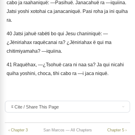
cabo ja raahaniquë: —Pasihuë. Janacahuë ra —iquiina.
Jatsi yoshi xotohai ca janacaniquë. Pasi roha ja ini quiha
ra.
40
Jatsi jahuë rabëti bo qui Jesu chaniniquë: —
¿Jëniriahax raquëcanai ra? ¿Jëniriahax ë qui ma
chitimiyamaha? —iquiina.
41
Raquëhax, —¿Tsohuë cara ni naa sa? Ja qui nicahi
quiha yoshini, choca, tihi cabo ra —i jaca niquë.
Cite / Share This Page
‹ Chapter 3
San Marcos — All Chapters
Chapter 5 ›