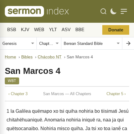
BSB
KJV
WEB
YLT
ASV
BBE
Donate
Home
›
Bibles
›
Chácobo NT
›
San Marcos 4
San Marcos 4
WBT
‹ Chapter 3
San Marcos — All Chapters
Chapter 5 ›
1
Ia Galilea quëmapo xo tsi quiha nohiria bo tiisimati Jesú
chitahëhuaniquë. Anomaria nohiria iniquë ra, naa ja qui
quëtsocanaibo. Nohiria misco quiha. Ja tsi xo toa ianë́ ca