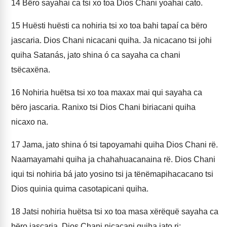
14
Bëro sayahai ca tsi xo toa Dios Chani yoahai cato.
15
Huësti huësti ca nohiria tsi xo toa bahi tapaí ca bëro
jascaria. Dios Chani nicacani quiha. Ja nicacano tsi johi
quiha Satanás, jato shina ó ca sayaha ca chani
tsëcaxëna.
16
Nohiria huëtsa tsi xo toa maxax mai qui sayaha ca
bëro jascaria. Ranixo tsi Dios Chani biriacani quiha
nicaxo na.
17
Jama, jato shina ó tsi tapoyamahi quiha Dios Chani rë.
Naamayamahi quiha ja chahahuacanaina rë. Dios Chani
iqui tsi nohiria bá jato yosino tsi ja tënëmapihacacano tsi
Dios quinia quima casotapicani quiha.
18
Jatsi nohiria huëtsa tsi xo toa masa xërëquë sayaha ca
bëro jascaria. Dios Chani nicacani quiha jato ri;