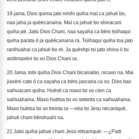
19
jama, Dios quima jato ninihi quiha maí ca jahuë bo,
naa jaha ja quëëcanaina. Maí ca jahuë bo shinacani
quiha pë. Jatsi Dios Chani, naa sayaha ca bëro tsiihaqui
quiha parata ó ja quëëcanaina ra. Tsiihaqui quiha toa jato
ranihuahai ca jahuë bo rë. Ja quëshpi tsi jato shina ó tsi
anitimaxëni tsi xo Dios Chani ra.
20
Jama, tobi quiha Dios Chani bicanaibo, nicaxo na. Mai
jiaxëni cato ó ca sayaha ca bëro jascaria ca xo. Dios bax
saihuacani quiha. Huësti ca maxo tsi xo cien ca
saihuahaina. Maxo huëtsa tsi xo setenta ca saihuahaina.
Maxo huëtsa tsi xo treinta ra —nëa tsi Jesu nëcaniquë,
jahuë chani bërohuahi na.
21
Jatsi quiha jahuë chani Jesú rëtsaniquë: —¿Paiti