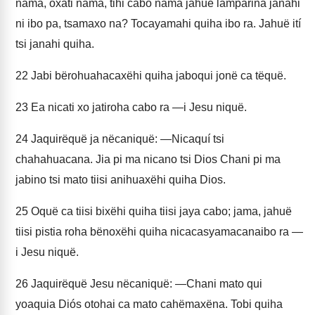
nama, oxati nama, tihi cabo nama jahuë lamparina janahi
ni ibo pa, tsamaxo na? Tocayamahi quiha ibo ra. Jahuë ití
tsi janahi quiha.
22
Jabi bërohuahacaxëhi quiha jaboqui jonë ca tëquë.
23
Ea nicati xo jatiroha cabo ra —i Jesu niquë.
24
Jaquirëquë ja nëcaniquë: —Nicaquí tsi
chahahuacana. Jia pi ma nicano tsi Dios Chani pi ma
jabino tsi mato tiisi anihuaxëhi quiha Dios.
25
Oquë ca tiisi bixëhi quiha tiisi jaya cabo; jama, jahuë
tiisi pistia roha bënoxëhi quiha nicacasyamacanaibo ra —
i Jesu niquë.
26
Jaquirëquë Jesu nëcaniquë: —Chani mato qui
yoaquia Diós otohai ca mato cahëmaxëna. Tobi quiha