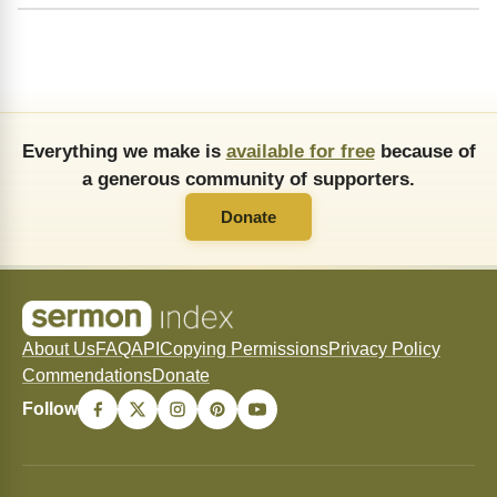
Everything we make is
available for free
because of
a generous community of supporters.
Donate
About Us
FAQ
API
Copying Permissions
Privacy Policy
Commendations
Donate
Follow