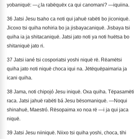
yobaniquë: —¿Ia rabëquëx ca qui canomani? —iquiina.
36
Jatsi Jesu tsaho ca noti qui jahuë rabëti bo jiconiquë.
Jicoxo tsi quiha nohiria bo ja jisbayacaniquë. Jisbaya tsi
quiha ia ja shitacaniquë. Jatsi jato noti ya noti huëtsa bo
shitaniquë jato ri.
37
Jatsi iané tsi cosporiatsi yoshi niquë rë. Rëamëtsi
quiha jato noti niquë choca iqui na. Jëtëquëpaimaria ja
icani quiha.
38
Jama, noti chipojó Jesu iniquë. Oxa quiha. Tëpasamëti
raca. Jatsi jahuë rabëti bá Jesu bësomaniquë. —Noqui
shinahuë, Maestró. Rësopaima xo noa rë —i ja qui jaca
niquë.
39
Jatsi Jesu niiniquë. Niixo tsi quiha yoshi, choca, tihi