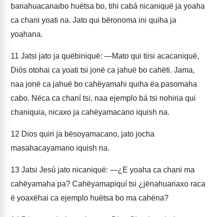
banahuacanaibo huëtsa bo, tihi cabá nicaniquë ja yoaha
ca chani yoati na. Jato qui bëronoma ini quiha ja
yoahana.
11
Jatsi jato ja quëbiniquë: —Mato qui tiisi acacaniquë,
Diós otohai ca yoati tsi jonë ca jahuë bo cahëti. Jama,
naa jonë ca jahuë bo cahëyamahi quiha ëa pasomaha
cabo. Nëca ca chaní tsi, naa ejemplo bá tsi nohiria qui
chaniquia, nicaxo ja cahëyamacano iquish na.
12
Dios quiri ja bësoyamacano, jato jocha
masahacayamano iquish na.
13
Jatsi Jesú jato nicaniquë: —¿E yoaha ca chani ma
cahëyamaha pa? Cahëyamapiquí tsi ¿jënahuariaxo raca
ë yoaxëhai ca ejemplo huëtsa bo ma cahëna?