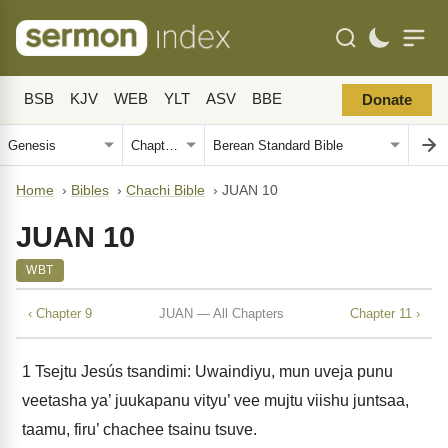
BSB
KJV
WEB
YLT
ASV
BBE
Donate
Home
›
Bibles
›
Chachi Bible
›
JUAN 10
JUAN 10
WBT
‹ Chapter 9
JUAN — All Chapters
Chapter 11 ›
1
Tsejtu Jesús tsandimi: Uwaindiyu, mun uveja punu
veetasha ya’ juukapanu vityu’ vee mujtu viishu juntsaa,
taamu, firu’ chachee tsainu tsuve.