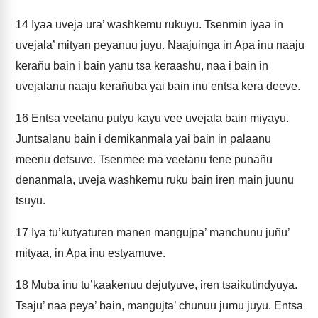
14
Iyaa uveja ura’ washkemu rukuyu. Tsenmin iyaa in
uvejala’ mityan peyanuu juyu. Naajuinga in Apa inu naaju
kerañu bain i bain yanu tsa keraashu, naa i bain in
uvejalanu naaju kerañuba yai bain inu entsa kera deeve.
16
Entsa veetanu putyu kayu vee uvejala bain miyayu.
Juntsalanu bain i demikanmala yai bain in palaanu
meenu detsuve. Tsenmee ma veetanu tene punañu
denanmala, uveja washkemu ruku bain iren main juunu
tsuyu.
17
Iya tu’kutyaturen manen mangujpa’ manchunu juñu’
mityaa, in Apa inu estyamuve.
18
Muba inu tu’kaakenuu dejutyuve, iren tsaikutindyuya.
Tsaju’ naa peya’ bain, mangujta’ chunuu jumu juyu. Entsa