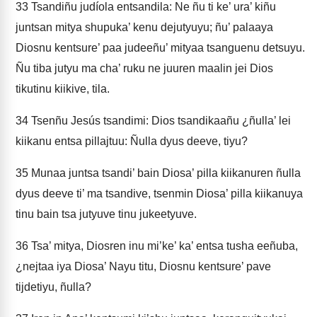
33
Tsandiñu judíola entsandila: Ne ñu ti ke’ ura’ kiñu
juntsan mitya shupuka’ kenu dejutyuyu; ñu’ palaaya
Diosnu kentsure’ paa judeeñu’ mityaa tsanguenu detsuyu.
Ñu tiba jutyu ma cha’ ruku ne juuren maalin jei Dios
tikutinu kiikive, tila.
34
Tsenñu Jesús tsandimi: Dios tsandikaañu ¿ñulla’ lei
kiikanu entsa pillajtuu: Ñulla dyus deeve, tiyu?
35
Munaa juntsa tsandi’ bain Diosa’ pilla kiikanuren ñulla
dyus deeve ti’ ma tsandive, tsenmin Diosa’ pilla kiikanuya
tinu bain tsa jutyuve tinu jukeetyuve.
36
Tsa’ mitya, Diosren inu mi’ke’ ka’ entsa tusha eeñuba,
¿nejtaa iya Diosa’ Nayu titu, Diosnu kentsure’ pave
tijdetiyu, ñulla?