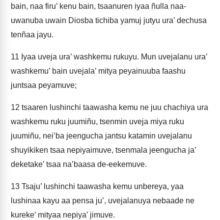
bain, naa firu’ kenu bain, tsaanuren iyaa ñulla naa-
uwanuba uwain Diosba tichiba yamuj jutyu ura’ dechusa
tenñaa jayu.
11
Iyaa uveja ura’ washkemu rukuyu. Mun uvejalanu ura’
washkemu’ bain uvejala’ mitya peyainuuba faashu
juntsaa peyamuve;
12
tsaaren lushinchi taawasha kemu ne juu chachiya ura
washkemu ruku juumiñu, tsenmin uveja miya ruku
juumiñu, nei’ba jeengucha jantsu katamin uvejalanu
shuyikiken tsaa nepiyaimuve, tsenmala jeengucha ja’
deketake’ tsaa na’baasa de-eekemuve.
13
Tsaju’ lushinchi taawasha kemu unbereya, yaa
lushinaa kayu aa pensa ju’, uvejalanuya nebaade ne
kureke’ mityaa nepiya’ jimuve.