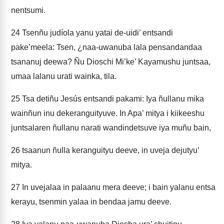
nentsumi.
24
Tsenñu judíola yanu yatai de-uidi’ entsandi
pake’meela: Tsen, ¿naa-uwanuba lala pensandandaa
tsananuj deewa? Ñu Dioschi Mi’ke’ Kayamushu juntsaa,
umaa lalanu urati wainka, tila.
25
Tsa detiñu Jesús entsandi pakami: Iya ñullanu mika
wainñun inu dekeranguityuve. In Apa’ mitya i kiikeeshu
juntsalaren ñullanu narati wandindetsuve iya muñu bain,
26
tsaanun ñulla keranguityu deeve, in uveja dejutyu’
mitya.
27
In uvejalaa in palaanu mera deeve; i bain yalanu entsa
kerayu, tsenmin yalaa in bendaa jamu deeve.