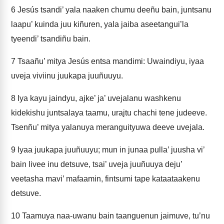
6
Jesús tsandi’ yala naaken chumu deeñu bain, juntsanu
laapu’ kuinda juu kiñuren, yala jaiba aseetangui’la
tyeendi’ tsandiñu bain.
7
Tsaañu’ mitya Jesús entsa mandimi: Uwaindiyu, iyaa
uveja viviinu juukapa juuñuuyu.
8
Iya kayu jaindyu, ajke’ ja’ uvejalanu washkenu
kidekishu juntsalaya taamu, urajtu chachi tene judeeve.
Tsenñu’ mitya yalanuya meranguityuwa deeve uvejala.
9
Iyaa juukapa juuñuuyu; mun in junaa pulla’ juusha vi’
bain livee inu detsuve, tsai’ uveja juuñuuya deju’
veetasha mavi’ mafaamin, fintsumi tape kataataakenu
detsuve.
10
Taamuya naa-uwanu bain taanguenun jaimuve, tu’nu