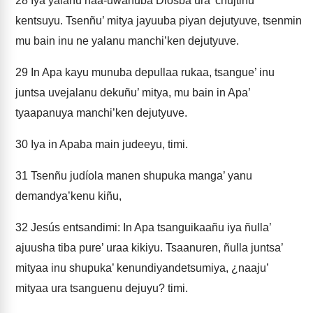
28
Iya yalanu naa-uwanuba Diosba ura’ chujtinu
kentsuyu. Tsenñu’ mitya jayuuba piyan dejutyuve, tsenmin
mu bain inu ne yalanu manchi’ken dejutyuve.
29
In Apa kayu munuba depullaa rukaa, tsangue’ inu
juntsa uvejalanu dekuñu’ mitya, mu bain in Apa’
tyaapanuya manchi’ken dejutyuve.
30
Iya in Apaba main judeeyu, timi.
31
Tsenñu judíola manen shupuka manga’ yanu
demandya’kenu kiñu,
32
Jesús entsandimi: In Apa tsanguikaañu iya ñulla’
ajuusha tiba pure’ uraa kikiyu. Tsaanuren, ñulla juntsa’
mityaa inu shupuka’ kenundiyandetsumiya, ¿naaju’
mityaa ura tsanguenu dejuyu? timi.