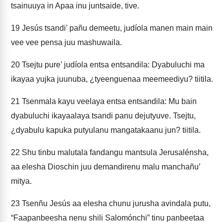
tsainuuya in Apaa inu juntsaide, tive.
19
Jesús tsandi’ pañu demeetu, judíola manen main main
vee vee pensa juu mashuwaila.
20
Tsejtu pure’ judíola entsa entsandila: Dyabuluchi ma
ikayaa yujka juunuba, ¿tyeenguenaa meemeediyu? tiitila.
21
Tsenmala kayu veelaya entsa entsandila: Mu bain
dyabuluchi ikayaalaya tsandi panu dejutyuve. Tsejtu,
¿dyabulu kapuka putyulanu mangatakaanu jun? tiitila.
22
Shu tinbu malutala fandangu mantsula Jerusalénsha,
aa elesha Dioschin juu demandirenu malu manchañu’
mitya.
23
Tsenñu Jesús aa elesha chunu jurusha avindala putu,
“Faapanbeesha nenu shili Salomónchi” tinu panbeetaa