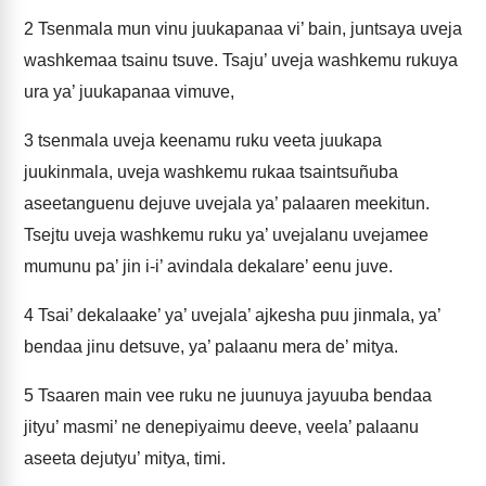
2
Tsenmala mun vinu juukapanaa vi’ bain, juntsaya uveja
washkemaa tsainu tsuve. Tsaju’ uveja washkemu rukuya
ura ya’ juukapanaa vimuve,
3
tsenmala uveja keenamu ruku veeta juukapa
juukinmala, uveja washkemu rukaa tsaintsuñuba
aseetanguenu dejuve uvejala ya’ palaaren meekitun.
Tsejtu uveja washkemu ruku ya’ uvejalanu uvejamee
mumunu pa’ jin i-i’ avindala dekalare’ eenu juve.
4
Tsai’ dekalaake’ ya’ uvejala’ ajkesha puu jinmala, ya’
bendaa jinu detsuve, ya’ palaanu mera de’ mitya.
5
Tsaaren main vee ruku ne juunuya jayuuba bendaa
jityu’ masmi’ ne denepiyaimu deeve, veela’ palaanu
aseeta dejutyu’ mitya, timi.