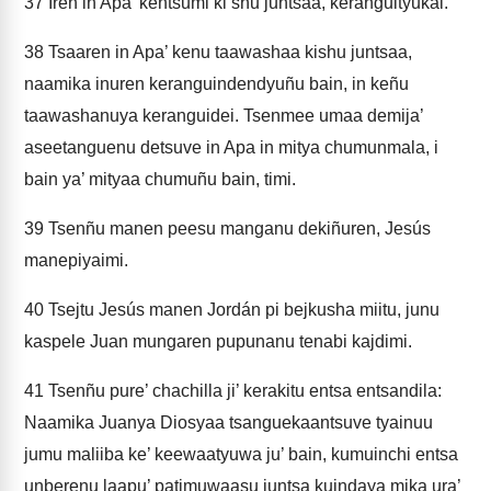
37
Iren in Apa’ kentsumi ki’shu juntsaa, keranguityukai.
38
Tsaaren in Apa’ kenu taawashaa kishu juntsaa,
naamika inuren keranguindendyuñu bain, in keñu
taawashanuya keranguidei. Tsenmee umaa demija’
aseetanguenu detsuve in Apa in mitya chumunmala, i
bain ya’ mityaa chumuñu bain, timi.
39
Tsenñu manen peesu manganu dekiñuren, Jesús
manepiyaimi.
40
Tsejtu Jesús manen Jordán pi bejkusha miitu, junu
kaspele Juan mungaren pupunanu tenabi kajdimi.
41
Tsenñu pure’ chachilla ji’ kerakitu entsa entsandila:
Naamika Juanya Diosyaa tsanguekaantsuve tyainuu
jumu maliiba ke’ keewaatyuwa ju’ bain, kumuinchi entsa
unberenu laapu’ patimuwaasu juntsa kuindaya mika ura’