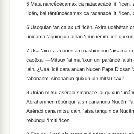
5
Matá nancë́cëcamax ca natacacácë ‘iti ‘icën, 
‘icën, bai tëntúncëcamax ca racanacë ‘iti ‘icën, 
6
Usoquian ‘an ca ax uti ‘icën. Axira ucëbëtan 
unicama ‘aquinquin ainan ‘inun ië́miti ‘icë quixun 
7
Usa ‘ain ca Juanën atu nashiminun ‘aisamaira
cacëxa: —Mitsux ‘atima ‘ixun uni paráncë ‘aish 
‘ain. ¿Usa ‘icë cara anúan Nucën Papa Diosan ‘
rabananmi sinananun quixun uin mitsu cax?
8
Unían mitsu asérabi sinanacë ‘ai quixun ‘unánu
Abrahamnën rëbúnqui ‘aish cananuna Nucën Pap
Asérabi cana mitsu cain, ‘aisa tanquin ca Nuc
rëbúnqui ‘imiti ‘icën.