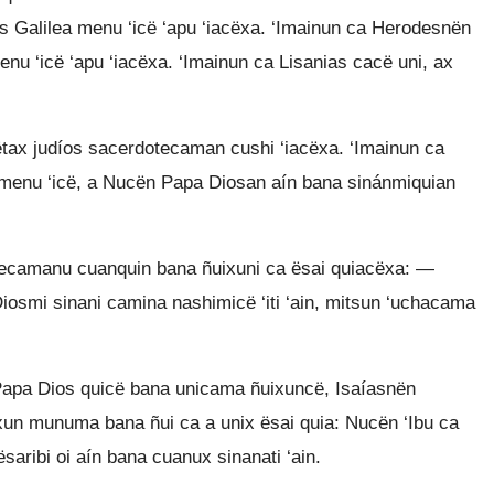
s Galilea menu ‘icë ‘apu ‘iacëxa. ‘Imainun ca Herodesnën
enu ‘icë ‘apu ‘iacëxa. ‘Imainun ca Lisanias cacë uni, ax
tax judíos sacerdotecaman cushi ‘iacëxa. ‘Imainun ca
 menu ‘icë, a Nucën Papa Diosan aín bana sinánmiquian
mecamanu cuanquin bana ñuixuni ca ësai quiacëxa: —
osmi sinani camina nashimicë ‘iti ‘ain, mitsun ‘uchacama
Papa Dios quicë bana unicama ñuixuncë, Isaíasnën
xun munuma bana ñui ca a unix ësai quia: Nucën ‘Ibu ca
aribi oi aín bana cuanux sinanati ‘ain.