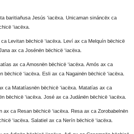
nta baritiañusa Jesús ‘iacëxa. Unicaman sináncëx ca
chicë ‘iacëxa.
 ca Levitan bëchicë ‘iacëxa. Leví ax ca Melquín bëchicë
 Jana ax ca Josénën bëchicë ‘iacëxa.
tatías ax ca Amosnën bëchicë ‘iacëxa. Amós ax ca
 bëchicë ‘iacëxa. Esli ax ca Nagainën bëchicë ‘iacëxa.
x ca Matatíasnën bëchicë ‘iacëxa. Matatías ax ca
n bëchicë ‘iacëxa. José ax ca Judánën bëchicë ‘iacëxa.
n ax ca Resan bëchicë ‘iacëxa. Resa ax ca Zorobabelnën
hicë ‘iacëxa. Salatiel ax ca Nerín bëchicë ‘iacëxa.