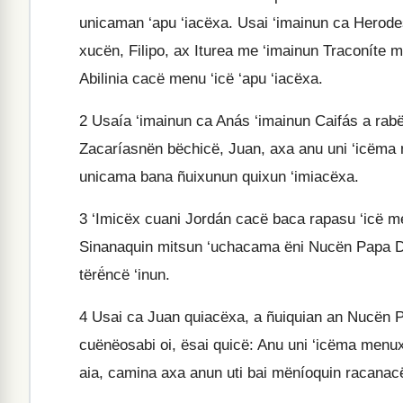
unicaman ‘apu ‘iacëxa. Usai ‘imainun ca Herode
xucën, Filipo, ax Iturea me ‘imainun Traconíte m
Abilinia cacë menu ‘icë ‘apu ‘iacëxa.
2
Usaía ‘imainun ca Anás ‘imainun Caifás a rabë
Zacaríasnën bëchicë, Juan, axa anu uni ‘icëma
unicama bana ñuixunun quixun ‘imiacëxa.
3
‘Imicëx cuani Jordán cacë baca rapasu ‘icë 
Sinanaquin mitsun ‘uchacama ëni Nucën Papa Di
tërë́ncë ‘inun.
4
Usai ca Juan quiacëxa, a ñuiquian an Nucën 
cuënëosabi oi, ësai quicë: Anu uni ‘icëma menu
aia, camina axa anun uti bai mëníoquin racanacës