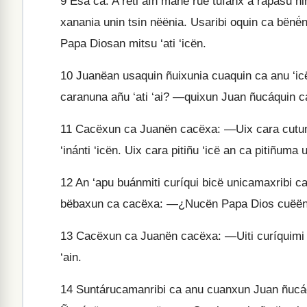
9
Ësa ca. A rëti aín manë ruë tuíanx a rapasu n
xanania unin tsin nëënia. Usaribi oquin ca bënë
Papa Diosan mitsu ‘ati ‘icën.
10
Juanëan usaquin ñuixunia cuaquin ca anu ‘i
caranuna añu ‘ati ‘ai? —quixun Juan ñucáquin 
11
Cacëxun ca Juanën cacëxa: —Uix cara cutun r
‘inánti ‘icën. Uix cara pitiñu ‘icë an ca pitiñuma u
12
An ‘apu buánmiti curíqui bicë unicamaxribi 
bëbaxun ca cacëxa: —¿Nucën Papa Dios cuëëncës
13
Cacëxun ca Juanën cacëxa: —Uiti curíquimi b
‘ain.
14
Suntárucamanribi ca anu cuanxun Juan ñucáq