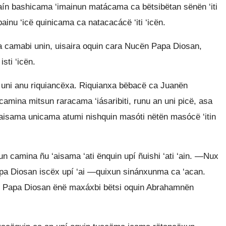
aín bashicama ‘imainun matácama ca bëtsibëtan sënën ‘iti
bainu ‘icë quinicama ca natacacácë ‘iti ‘icën.
ca camabi unin, uisaira oquin cara Nucën Papa Diosan,
isti ‘icën.
 uni anu riquiancëxa. Riquianxa bëbacë ca Juanën
camina mitsun raracama ‘iásaribiti, runu an uni picë, asa
aisama unicama atumi nishquin masóti nëtën masócë ‘itin
n camina ñu ‘aisama ‘ati ënquin upí ñuishi ‘ati ‘ain. —Nux
a Diosan iscëx upí ‘ai —quixun sinánxunma ca ‘acan.
ën Papa Diosan ënë maxáxbi bëtsi oquin Abrahamnën