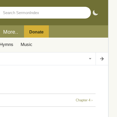
More..
Donate
Hymns
Music
Chapter 4 ›