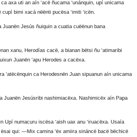
 ca axa uti an aín ‘acë ñucama ‘unánquin, upí unicama
 cupí bimi xacá nëënti pucësa ‘imiti ‘icën.
 Juanën Jesús ñuiquin a cuatia cuëënun bana
an xanu, Herodías cacë, a bianan bëtsi ñu ‘atimaribi
quixun Juanën ‘apu Herodes a cacëxa.
ra ‘atëcënquin ca Herodesnën Juan sipuanun aín unicama
a Juanën Jesúsribi nashimiacëxa. Nashimicëx aín Papa
Upí numacuru iscësa ‘aish uax anu ‘iruacëxa. Usaía
 ësai qui: —Mix camina ‘ëx amiira sináncë bacë bëchicë