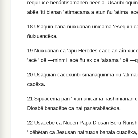
rëquirucë bënántisamanën nëënia. Usaribi oquin
abëa ‘iti bianan ‘atimacama a atun ñu ‘atima ‘acë
18
Usaquin bana ñuixuanan unicama ‘ësëquin ca
ñuixuancëxa.
19
Ñuixuanan ca ‘apu Herodes cacë an aín xucën
‘acë ‘icë —minmi ‘acë ñu ax ca ‘aisama ‘icë —
20
Usaquian cacëxunbi sinanaquinma ñu ‘atimai
cacëxa.
21
Sipuacëma pan ‘ixun unicama nashimianan c
Diosbë banacëbë ca naí panárabëacëxa.
22
Usacëbë ca Nucën Papa Diosan Bëru Ñunshin 
‘icëbëtan ca Jesusan naínuaxa banaia cuacëxa,