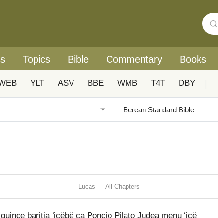
rs
Topics
Bible
Commentary
Books
WEB
YLT
ASV
BBE
WMB
T4T
DBY
|
Lucas — All Chapters
uince baritia ‘icëbë ca Poncio Pilato Judea menu ‘icë