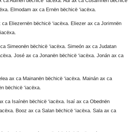
ax ca Adinën bëchicë ‘iacëxa. Adi ax ca Cosamnën bëchicë
ëxa. Elmodam ax ca Ernën bëchicë ‘iacëxa.
 ca Eliezernën bëchicë ‘iacëxa. Eliezer ax ca Jorimnën
‘iacëxa.
x ca Simeonën bëchicë ‘iacëxa. Simeón ax ca Judatan
acëxa. José ax ca Jonanën bëchicë ‘iacëxa. Jonán ax ca
lea ax ca Mainanën bëchicë ‘iacëxa. Mainán ax ca
n bëchicë ‘iacëxa.
x ca Isaínën bëchicë ‘iacëxa. Isaí ax ca Obednën
acëxa. Booz ax ca Salan bëchicë ‘iacëxa. Sala ax ca