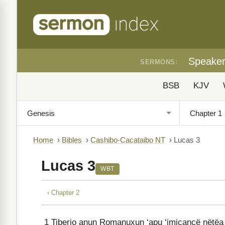
Speake
SERMONS:
BSB
KJV
Home
›
Bibles
›
Cashibo-Cacataibo NT
›
Lucas 3
Lucas 3
WBT
‹ Chapter 2
1
Tiberio anun Romanuxun ‘apu ‘imicancë nëtëa q