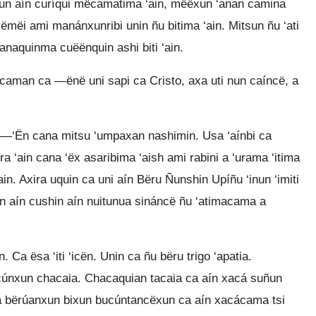
n aín curíqui mëcamatima ‘ain, mëëxun ‘anan camina
mëi ami manánxunribi unin ñu bitima ‘ain. Mitsun ñu ‘ati
anaquinma cuëënquin ashi biti ‘ain.
aman ca —ënë uni sapi ca Cristo, axa uti nun caíncë, a
 —‘Ën cana mitsu ‘umpaxan nashimin. Usa ‘aínbi ca
ira ‘ain cana ‘ëx asaribima ‘aish ami rabini a ‘urama ‘itima
ain. Axira uquin ca uni aín Bëru Ñunshin Upíñu ‘inun ‘imiti
uin aín cushin aín nuitunua sináncë ñu ‘atimacama a
. Ca ësa ‘iti ‘icën. Unin ca ñu bëru trigo ‘apatia.
ucúnxun chacaia. Chacaquian tacaia ca aín xacá suñun
‘ia bërúanxun bixun bucúntancëxun ca aín xacácama tsi