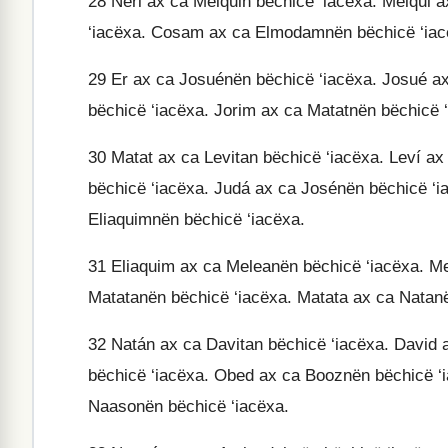
28
Neri ax ca Melquin bëchicë ‘iacëxa. Melqui 
‘iacëxa. Cosam ax ca Elmodamnën bëchicë ‘iac
29
Er ax ca Josuénën bëchicë ‘iacëxa. Josué ax
bëchicë ‘iacëxa. Jorim ax ca Matatnën bëchicë 
30
Matat ax ca Levitan bëchicë ‘iacëxa. Leví a
bëchicë ‘iacëxa. Judá ax ca Josénën bëchicë ‘i
Eliaquimnën bëchicë ‘iacëxa.
31
Eliaquim ax ca Meleanën bëchicë ‘iacëxa. Me
Matatanën bëchicë ‘iacëxa. Matata ax ca Natanë
32
Natán ax ca Davitan bëchicë ‘iacëxa. David a
bëchicë ‘iacëxa. Obed ax ca Booznën bëchicë ‘i
Naasonën bëchicë ‘iacëxa.