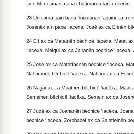
‘ain. Mimi sinani cana chuámarua tani cuëënin.
23
Unicama pain bana ñuixuanan ‘aquini ca trei
Josénëx aín papa ‘iacëxa. José ax ca Elínën bë
24
Elí ax ca Matatnën bëchicë ‘iacëxa. Matat ax
‘iacëxa. Melqui ax ca Jananën bëchicë ‘iacëxa.
25
José ax ca Matatíasnën bëchicë ‘iacëxa. Ma
Nahumnën bëchicë ‘iacëxa. Nahum ax ca Eslinën
26
Nagai ax ca Maatnën bëchicë ‘iacëxa. Maat a
Semeinën bëchicë ‘iacëxa. Semein ax ca Josénë
27
Judá ax ca Joananën bëchicë ‘iacëxa. Joana
bëchicë ‘iacëxa. Zorobabel ax ca Salatielnën bëc