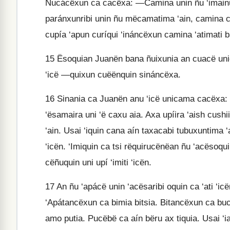
Ñucácëxun ca cacëxa: —Camina unin ñu ‘imainu
paránxunribi unin ñu mëcamatima ‘ain, camina cë
cupía ‘apun curíqui ‘ináncëxun camina ‘atimati b
15
Ësoquian Juanën bana ñuixunia an cuacë unic
‘icë —quixun cuëënquin sináncëxa.
16
Sinania ca Juanën anu ‘icë unicama cacëxa:
‘ësamaira uni ‘ë caxu aia. Axa upíira ‘aish cushi
‘ain. Usai ‘iquin cana aín taxacabi tubuxuntima ‘
‘icën. ‘Imiquin ca tsi rëquirucënëan ñu ‘acësoq
cëñuquin uni upí ‘imiti ‘icën.
17
An ñu ‘apácë unin ‘acësaribi oquin ca ‘ati ‘icën
‘Apátancëxun ca bimia bitsia. Bitancëxun ca b
amo putia. Pucëbë ca aín bëru ax tiquia. Usai 