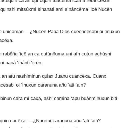
iracëquin ca an upí oquin tuacëma icama rëtancëxun
́nquinshi mitsúxmi sinanati ami sináncëma ‘icë Nucën
cë unicaman —¿Nucën Papa Dios cuëëncësabi oi ‘inuxun
cacëxa.
abë́ñu ‘icë an ca cutúnñuma uni aín cutun achúshi
ni paná ‘inánti ‘icën.
ca an atu nashiminun quiax Juanu cuancëxa. Cuanx
abi oi ‘inuxun caranuna añu ‘ati ‘ain?
inun cara mi caxa, ashi camina ‘apu buánminuxun biti
uin cacëxa: —¿Nunribi caranuna añu ‘ati ‘ain?