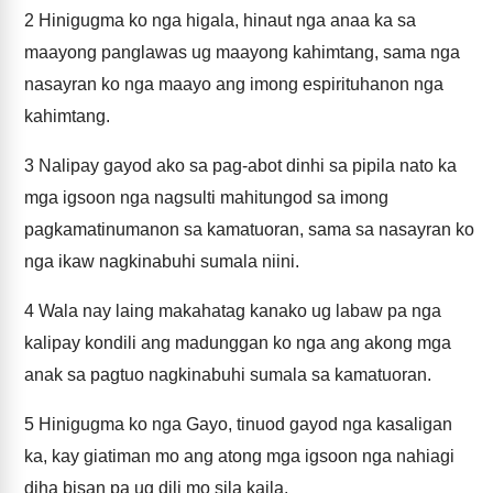
2
Hinigugma ko nga higala, hinaut nga anaa ka sa
maayong panglawas ug maayong kahimtang, sama nga
nasayran ko nga maayo ang imong espirituhanon nga
kahimtang.
3
Nalipay gayod ako sa pag-abot dinhi sa pipila nato ka
mga igsoon nga nagsulti mahitungod sa imong
pagkamatinumanon sa kamatuoran, sama sa nasayran ko
nga ikaw nagkinabuhi sumala niini.
4
Wala nay laing makahatag kanako ug labaw pa nga
kalipay kondili ang madunggan ko nga ang akong mga
anak sa pagtuo nagkinabuhi sumala sa kamatuoran.
5
Hinigugma ko nga Gayo, tinuod gayod nga kasaligan
ka, kay giatiman mo ang atong mga igsoon nga nahiagi
diha bisan pa ug dili mo sila kaila.