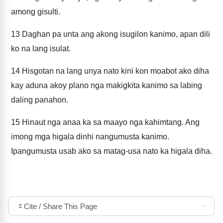
among gisulti.
13
Daghan pa unta ang akong isugilon kanimo, apan dili
ko na lang isulat.
14
Hisgotan na lang unya nato kini kon moabot ako diha
kay aduna akoy plano nga makigkita kanimo sa labing
daling panahon.
15
Hinaut nga anaa ka sa maayo nga kahimtang. Ang
imong mga higala dinhi nangumusta kanimo.
Ipangumusta usab ako sa matag-usa nato ka higala diha.
Cite / Share This Page