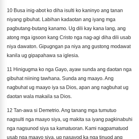
10
Busa inig-abot ko diha isulti ko kaninyo ang tanan
niyang gibuhat. Labihan kadaotan ang iyang mga
pagbutang-butang kanamo. Ug dili kay kana lang, ang
atong mga igsoon kang Cristo nga nag-agi diha dili usab
niya dawaton. Gipugngan pa niya ang gustong modawat
kanila ug gipapahawa sa iglesia.
11
Hinigugma ko nga Gayo, ayaw sunda ang daotan nga
gibuhat niining tawhana. Sunda ang maayo. Ang
nagbuhat ug maayo iya sa Dios, apan ang nagbuhat ug
daotan wala makaila sa Dios.
12
Tan-awa si Demetrio. Ang tanang mga tumutuo
nagsulti nga maayo siya, ug makita sa iyang pagkinabuhi
nga nagsunod siya sa kamatuoran. Kami nagpamatuod
usab nga maayo siya, ug nasayod ka nga tinuod ang