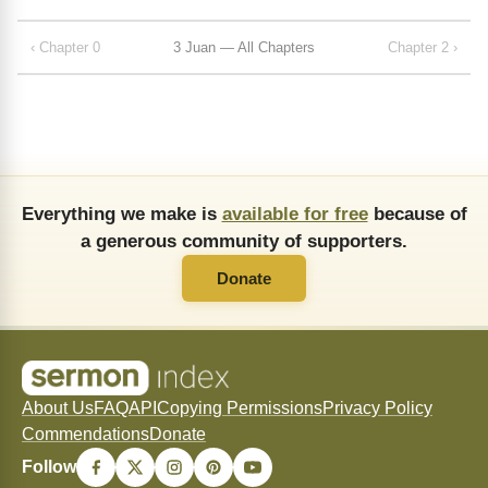
‹ Chapter 0
3 Juan — All Chapters
Chapter 2 ›
Everything we make is
available for free
because of
a generous community of supporters.
Donate
About Us
FAQ
API
Copying Permissions
Privacy Policy
Commendations
Donate
Follow