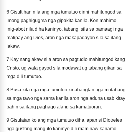
6
Gisultihan nila ang mga tumutuo dinhi mahitungod sa
imong paghigugma nga gipakita kanila. Kon mahimo,
inig-abot nila diha kaninyo, tabangi sila sa pamaagi nga
malipay ang Dios, aron nga makapadayon sila sa ilang
lakaw.
7
Kay nanglakaw sila aron sa pagtudlo mahitungod kang
Cristo, ug wala gayod sila modawat ug tabang gikan sa
mga dili tumutuo.
8
Busa kita nga mga tumutuo kinahanglan nga motabang
sa mga tawo nga sama kanila aron nga aduna usab kitay
bahin sa ilang paghago alang sa kamatuoran.
9
Gisulatan ko ang mga tumutuo diha, apan si Diotrefes
nga gustong mangulo kaninyo dili maminaw kanamo.