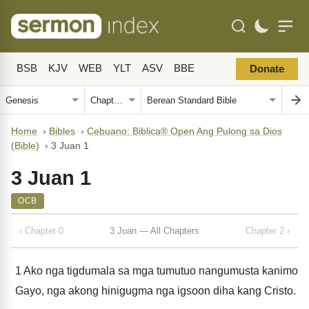
BSB
KJV
WEB
YLT
ASV
BBE
Donate
Home
›
Bibles
›
Cebuano: Biblica® Open Ang Pulong sa Dios
(Bible)
›
3 Juan 1
3 Juan 1
OCB
‹ Chapter 0
3 Juan — All Chapters
Chapter 2 ›
1
Ako nga tigdumala sa mga tumutuo nangumusta kanimo
Gayo, nga akong hinigugma nga igsoon diha kang Cristo.