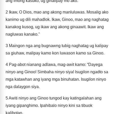
ang imong kasuko, ug ginalipay mo ako.
2
Ikaw, O Dios, mao ang akong manluluwas. Mosalig ako
kanimo ug dili mahadlok. Ikaw, Ginoo, mao ang naghatag
kanakog kusog, ug ikaw ang akong ginaawit. Ikaw ang
nagluwas kanako."
3
Maingon nga ang bugnawng tubig naghatag ug kalipay
sa giuhaw, malipay kamo kon luwason kamo sa Ginoo.
4
Pag-abot nianang adlawa, mag-awit kamo: “Dayega
ninyo ang Ginoo! Simbaha ninyo siya! Isugilon ngadto sa
mga katawhan ang iyang mga binuhatan. Isugilon ninyo
nga dalaygon siya.
5
Awiti ninyo ang Ginoo tungod kay katingalahan ang
iyang gipanghimo. Ipahibalo ninyo kini sa tibuok
kalibotan.