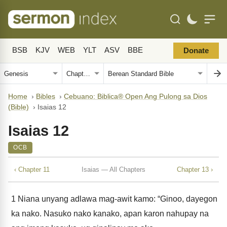
BSB
KJV
WEB
YLT
ASV
BBE
Donate
Home
›
Bibles
›
Cebuano: Biblica® Open Ang Pulong sa Dios
(Bible)
›
Isaias 12
Isaias 12
OCB
‹ Chapter 11
Isaias — All Chapters
Chapter 13 ›
1
Niana unyang adlawa mag-awit kamo: “Ginoo, dayegon
ka nako. Nasuko nako kanako, apan karon nahupay na