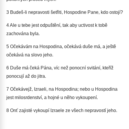
3
Budeš-li nepravosti šetřiti, Hospodine Pane, kdo ostojí?
4
Ale u tebe jest odpuštění, tak aby uctivost k tobě
zachována byla.
5
Očekávám na Hospodina, očekává duše má, a ještě
očekává na slovo jeho.
6
Duše má čeká Pána, víc než ponocní svitání, kteříž
ponocují až do jitra.
7
Očekávejž, Izraeli, na Hospodina; nebo u Hospodina
jest milosrdenství, a hojné u něho vykoupení.
8
Onť zajisté vykoupí Izraele ze všech nepravostí jeho.