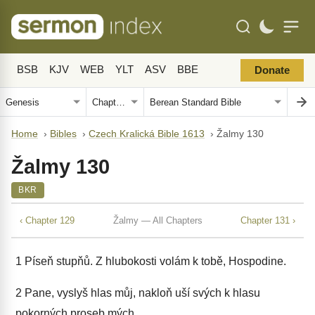
BSB
KJV
WEB
YLT
ASV
BBE
Donate
Home
›
Bibles
›
Czech Kralická Bible 1613
›
Žalmy 130
Žalmy 130
BKR
‹ Chapter 129
Žalmy — All Chapters
Chapter 131 ›
1
Píseň stupňů. Z hlubokosti volám k tobě, Hospodine.
2
Pane, vyslyš hlas můj, nakloň uší svých k hlasu
pokorných proseb mých.