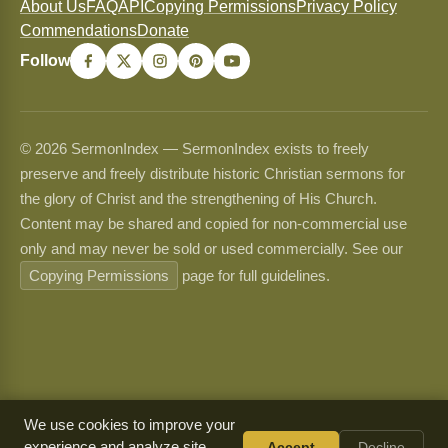
About Us
FAQ
API
Copying Permissions
Privacy Policy
Commendations
Donate
Follow
© 2026 SermonIndex — SermonIndex exists to freely
preserve and freely distribute historic Christian sermons for
the glory of Christ and the strengthening of His Church.
Content may be shared and copied for non-commercial use
only and may never be sold or used commercially. See our
Copying Permissions
page for full guidelines.
We use cookies to improve your
experience and analyze site
Accept
Decline