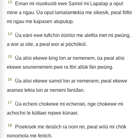
13
Eman mi niuokusiti ewe Samol mi Lapalap a oput
mine a ngau. Üa oput lamalamtekia me sikesik, pwal föför
mi ngau me kapasen atuputup.
14
Üa eäni ewe tufichin öüröür me alefila met mi pwüng,
a wor ai sile, a pwal wor ai pöchökül.
15
Üa alisi ekewe king lon ar nemenem, üa pwal alisi
ekewe sounemenem pwe ra föri allük fän pwüng.
16
Üa alisi ekewe samol lon ar nemenem, pwal ekewe
aramas tekia lon ar nemeni fanüfan.
17
Üa echeni chokewe mi echeniei, nge chokewe mi
achocho le küttaei repwe künaei.
18
Pisekisek me iteüöch ra nom rei, pwal wöü mi chök
nonomola me feiöch.