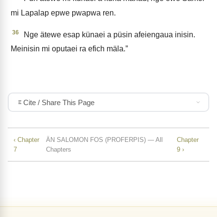
mi Lapalap epwe pwapwa ren.
36
Nge ätewe esap künaei a püsin afeiengaua inisin.
Meinisin mi oputaei ra efich mäla.”
Cite / Share This Page
‹ Chapter
ÄN SALOMON FOS (PROFERPIS) — All
Chapter
7
Chapters
9 ›