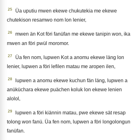
25
Üa uputiu mwen ekewe chukutekia me ekewe
chutekison resamwo nom lon lenier,
26
mwen än Kot föri fanüfan me ekewe tanipin won, ika
mwen an föri pwül moromor.
27
Üa fen nom, lupwen Kot a anomu ekewe läng lon
lenier, lupwen a föri lefilen matau me aropen ilen,
28
lupwen a anomu ekewe kuchun fän läng, lupwen a
anüküchara ekewe puächen koluk lon ekewe lenien
alolol,
29
lupwen a föri kiännin matau, pwe ekewe sät resap
tolong won fanü. Üa fen nom, lupwen a föri longolongun
fanüfan.