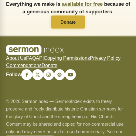
Everything we make is
available for free
because of
a generous community of supporters.
Donate
About Us
FAQ
API
Copying Permissions
Privacy Policy
Commendations
Donate
Follow
© 2026 SermonIndex — SermonIndex exists to freely
preserve and freely distribute historic Christian sermons for
the glory of Christ and the strengthening of His Church.
Content may be shared and copied for non-commercial use
only and may never be sold or used commercially. See our