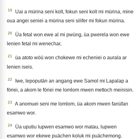
19
Uai a mürina seni kolt, fokun seni kolt mi mürina, mine
oua angei seniei a mürina seni silifer mi fokun mürina.
20
Üa fetal won ewe al mi pwüng, üa pwerela won ewe
lenien fetal mi wenechar,
21
üa atoto wöü won chokewe mi echeniei o aurala ar
lenien iseis.
22
Iwe, lepoputän an angang ewe Samol mi Lapalap a
föriei, a akom le föriei me lomlom mwen mettoch meinisin.
23
A anomuei seni me lomlom, üa akom mwen fanüfan
esamwo wor.
24
Üa uputiu lupwen esamwo wor matau, lupwen
esamwo wor ekewe puächen koluk mi puächemong.