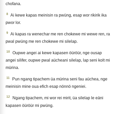
chofana.
8
Ai kewe kapas meinisin ra pwüng, esap wor rikirik ika
pwor lor.
9
Ai kapas ra wenechar me ren chokewe mi wewe ren, ra
pwal pwüng me ren chokewe mi silelap.
10
Oupwe angei ai kewe kapasen öüröür, nge ousap
angei silifer, oupwe pwal aücheani silelap, lap seni kolt mi
mürina.
11
Pun ngang tipachem üa mürina seni fau aüchea, nge
meinisin mine oua efich esap nönnö ngeniei.
12
Ngang tipachem, mi wor rei mirit, üa silelap le eäni
kapasen öüröür mi pwüng.