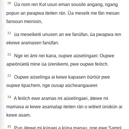
30
Üa nom ren Kot usun eman sousile angang, ngang
popun an pwapwa iteiten rän. Üa meseik me fän mesan
fansoun meinisin,
31
üa meseikeiti unusen an we fanüfan, üa pwapwa ren
ekewe aramasen fanüfan.
32
Nge iei ämi nei kana, oupwe aüselingaei: Oupwe
apwönüetä mine üa ürenikemi, pwe oupwe feiöch.
33
Oupwe aüselinga ai kewe kapasen öüröür pwe
oupwe tipachem, nge ousap aücheangaueer.
34
A feiöch ewe aramas mi aüselingaei, ätewe mi
mamasa ai kewe asamalap iteiten rän o witiwit ünükün ai
kewe asam.
35
Pun ätewe mi künaei a küna manau, nge ewe Samol