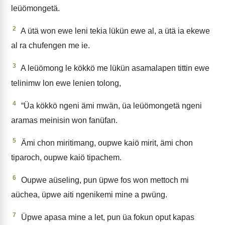
leüömongetä.
2
A ütä won ewe leni tekia lükün ewe al, a ütä ia ekewe
al ra chufengen me ie.
3
A leüömong le kökkö me lükün asamalapen tittin ewe
telinimw lon ewe lenien tolong,
4
“Üa kökkö ngeni ämi mwän, üa leüömongetä ngeni
aramas meinisin won fanüfan.
5
Ämi chon miritimang, oupwe kaiö mirit, ämi chon
tiparoch, oupwe kaiö tipachem.
6
Oupwe aüseling, pun üpwe fos won mettoch mi
aüchea, üpwe aiti ngenikemi mine a pwüng.
7
Üpwe apasa mine a let, pun üa fokun oput kapas