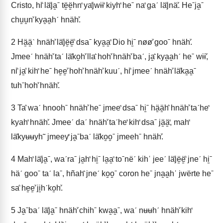
Cristo, hiꜙ läꜙja̱ˉ të̱ë̱hnꜗ yaꜙjwɨɨꜗ kiyhꜗ heˉ naꜗ gaˊ läꜙjnäꜘ. Heˉja̱ˉ
chu̱u̱nꜘ kya̱a̱hˊ hnähꜘ.
2
Hä̱ä̱ˋ hnähꜘ läꜙjë̱ë̱ꜙ dsaˉ kya̱a̱ꜗ Dio hi̱ˉ nøøꜘ gooˉ hnähꜘ.
Jmeeˊ hnähꜘ taˊ läꜙko̱hꜘ llaꜙ hohꜘ hnähꜘ baˊ, ja̱ꜙ kya̱a̱hˊ heˉ wɨɨꜘ,
niꜙ ja̱ꜙ kihꜗ heˉ he̱e̱ꜘ hohꜘ hnähꜘ kuuˊ, hiꜙ jmeeˊ hnähꜘ läꜙka̱a̱ˉ
tuhˉhohꜘ hnähꜘ.
3
Taꜙ waˊ hnoohˉ hnähꜘ heˉ jmeeꜗ dsaˉ hi̱ˉ hä̱ä̱hꜙ hnähꜘ taˊheꜗ
kyahꜗ hnähꜘ. Jmeeˊ daˊ hnähꜘ taˊheꜗ kihꜗ dsaˉ jä̱ä̱ꜗ, mahꜗ
läꜙkyʉʉyh˜ jmeeyꜗ ja̱ˉbaˊ läꜙko̱o̱ˉ jmeehˉ hnähꜘ.
4
Mahꜗ läꜙja̱ˉ, waˊraˉ ja̱hꜗ hi̱ˉ la̱a̱ꜗ toˉnëˊ kihˈ jeeˊ läꜙjë̱ë̱ꜙ jneˊ hi̱ˉ
häˊ gooˉ taˊ laˉ, hñahꜙ jneˊ ko̱o̱ˉ coron heˉ jna̱a̱hˈ jwërte heˉ
saꜙ he̱e̱ꜘ ji̱hˊko̱hꜘ.
5
Ja̱ˉbaˊ läꜙja̱ˉ hnähꜘ chihˉ kwa̱a̱ˉ, waˊ nʉʉhˊ hnähꜘ kihꜗ