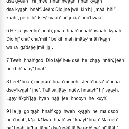
dsaˉgyʉʉhˊ. Hiꜙ jmeeˊ hnähꜘ hwa̱a̱hˊ hnähꜘ kya̱a̱hˊ
dsaˉkya̱a̱hˊ hnähꜘ. Jëëhꜘ: Dio jneꜙ jwëˈ kihꜗ hi̱ˉ jmää˜ hñiiꜘ
ka̱a̱hˊ, pero lluꜗ dsëyꜗ kya̱a̱hˊ hi̱ˉ jmää˜ hñiiꜘ hwa̱a̱ˊ.
6
Heˉja̱ˉ jwë̱ë̱hn˜ hnähꜘ, jmääˋ hnähꜘ hñaahꜗ hwa̱a̱hˊ kya̱a̱hˊ
Dio hi̱ˉ chaˉ chaˉmiihˉ beꜘ kihꜗ mahꜗ jmääyꜗ hnähꜘ ka̱a̱hˊ
waˊraˉ gaꜙdsë̱ë̱ꜗ jmɨɨˊ ja̱ˉ.
7
Tøøhˈ hnähꜘ gooˉ Dio läꜙjëꜙ hʉʉˊdsëˉ heˉ cha̱a̱ˉ hnähꜘ, jëëhꜘ
hñiiꜘ bihꜗ hä̱ä̱y˜ hnähꜘ.
8
Le̱e̱hꜚ hnähꜘ, miˉjnøøˊ hnähꜘ mɨˈnëhˊ. Jëëhꜘ hi̱ˉsaꜙllu̱ꜗ hñaaˉ
dsëyꜗ kya̱a̱hˊ jneˊ. Tääꜘ saꜙ jä̱ä̱yˊ ngëyꜙ, hnaayhˉ hi̱ˉ sa̱a̱yhꜗ.
La̱a̱yꜗ läꜙko̱hꜘ ja̱a̱ˉ hyahˉ hä̱ä̱ˈ jeeˊ hnooyhˉ heˉ kuyhꜙ.
9
Heˉja̱ˉ goˉta̱a̱hˊ hnähꜘ ko̱o̱ˉ hwehˉ kya̱a̱hˊ heˉ maˉdsooꜘ
hohꜘ hnähꜘ, läꜙja̱ˉ taꜙ kwaˉ hnähꜘ jwëˈ ka̱a̱yhꜗ hnähꜘ. Maˉñehˊ
baˊ hnähꜘ, ja̱ˉbaˊ läꜙnaˉ dsaˉngëëꜘ läꜙjë̱ë̱ꜙ ø̱ø̱hꜗ jneˊ hi̱ˉ tä̱ä̱hˊ