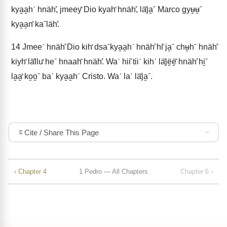
kya̱a̱hˊ hnähꜘ, jmeeyꜙ Dio kyahꜗ hnähꜘ, läꜙja̱ˉ Marco gyʉ̱ʉ̱ˉ
kya̱a̱nꜙ kaˉlähꜘ.
14
Jmeeˊ hnähꜘ Dio kihꜗ dsaˉkya̱a̱hˊ hnähꜘ hiꜙ ja̱ˉ chʉ̱hˉ hnähꜘ
kiyhꜗ läꜙlluꜗ heˉ hnaahꜙ hnähꜘ. Waˊ hiiꜘ tiiˊ kihˈ läꜙjë̱ë̱ꜙ hnähꜘ hi̱ˉ
la̱a̱ꜗ ko̱o̱ˉ baˊ kya̱a̱hˊ Cristo. Waˊ laˈ läꜙja̱ˉ.
Cite / Share This Page
‹ Chapter 4
1 Pedro — All Chapters
Chapter 6 ›