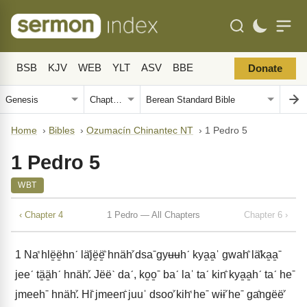
BSB
KJV
WEB
YLT
ASV
BBE
Donate
Home
›
Bibles
›
Ozumacín Chinantec NT
›
1 Pedro 5
1 Pedro 5
WBT
‹ Chapter 4
1 Pedro — All Chapters
Chapter 6 ›
1
Naꜗ hlë̱ë̱hnˊ läꜙjë̱ë̱ꜙ hnähꜘ dsaˉgyʉʉhˊ kya̱a̱ˈ gwahꜙ läꜙka̱a̱ˉ
jeeˊ tä̱ä̱hˊ hnähꜘ. Jëëˋ daˊ, ko̱o̱ˉ baˊ laˈ taˊ kinꜙ kya̱a̱hˊ taˊ heˉ
jmeehˉ hnähꜘ. Hiꜙ jmeenꜙ juuˈ dsooꜘ kihꜗ heˉ wɨɨꜘ heˉ gaꜙngëëꜘ