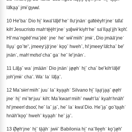
läꜙka̱a̱ˉ jmɨˉgyʉʉꜙ.
10
Heꜘ baˊ Dio hi̱ˉ kwaꜙ läꜙjëꜙ heˉ lluꜗ jnänˋ gaꜙtëëyhꜗ jneˊ taꜙlaꜙ
kihꜗ Jesucristo mahꜗ të̱ë̱hꜗ jneˊ yaꜙjwɨɨꜗ kiyhꜗ heˉ saꜙ lla̱a̱ꜙ ji̱hˊko̱hꜘ.
Hiꜙ maˉngëëꜘ maˉjëëˊ jneˊ heˉ wɨɨꜘ miihˉ jmɨɨˊ, Dio jmääꜗ jneˊ
llu̱u̱ˈ goˉte˜, jmeeyꜗ jä̱ꜗ jneˊ ko̱o̱ˉ hwehˉ, hiꜙ jmeeyꜗ läꜙchaˉ beꜘ
jnänˋ, mahꜗ moꜙsoꜙ chaˉ gaˊ heˉ leꜘ jnänˋ.
11
Läꜙja̱ˉ waˊ jmäänˊ Dio jnänˋ jø̱ø̱hˈ hi̱ˉ chaˉ beꜘ kihꜗ läꜙjëꜙ
johꜘ jmɨɨˊ chaˉ. Waˊ laˈ läꜙja̱ˉ.
12
Maˉsɨɨnꜗ miihˉ juuˈ laˉ kya̱a̱hˊ Silvano hi̱ˉ la̱a̱ꜗ ja̱a̱ˉ ø̱ø̱hꜗ
jneˊ hi̱ˉ miˉteꜗ juuˈ kihꜗ. Maˉkwanꜗ miihˉ nʉʉhꜚ laˉ kyahꜗ hnähꜘ
hiꜙ jmeenꜙ dsooꜘ, heˉ laˉ ja̱ˉ, heˉ laˊ kwaꜙ Dio. Heˉja̱ˉ goˉta̱a̱hˊ
hnähꜘ ko̱o̱ˉ hwehˉ kya̱a̱hˊ heˉ ja̱ˉ.
13
Ø̱ø̱hꜗ jneˊ hi̱ˉ tä̱ä̱hˊ jwɨɨˉ Babilonia hi̱ˉ naˉlle̱e̱hˊ ko̱ˉjø̱hꜘ