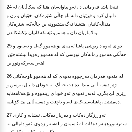
ئینجا پاشا فەرمانی دا، ئەو پیاوانەیان هێنا کە سکاڵایان لە
24
دانیال کرد و فڕێیان دانە ناو چاڵی شێرەکان، خۆیان و ژن و
منداڵەکانیان. هێشتا نەگەیشتبوونە بن چاڵەکە، شێرەکان
پەلاماریان دان و هەموو ئێسکەکانیان تێکشکاندن.
دوای ئەوە داریوشی پاشا ئەمەی بۆ هەموو گەل و نەتەوە و
25
خەڵکی هەموو زمانەکان نووسی کە لە هەموو زەویدا نیشتەجێن:
هەر سەرکەوتوو بن!
لە منەوە فەرمان دەرچووە بەوەی کە لە هەموو ناوچەکانی
26
ژێر دەسەڵاتی مندا، دەبێت خەڵک لە خودای دانیال بترسن و
ڕێزی لێ بگرن. لەبەر ئەوەی ئەو خودای زیندووە و بۆ هەتاهەتایە
دەمێنێت، پاشایەتییەکەی لەناو ناچێت و دەسەڵاتی بێ کۆتاییە.
ئەو ڕزگار دەکات و دەرباز دەکات، نیشانە و کاری
27
سەرسوڕهێنەر دەکات لە ئاسمان و لەسەر زەوی. ئەو دانیالی لە