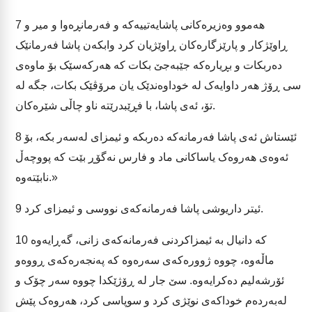
هەموو وەزیرەکانی پاشایەتییەکە و فەرمانڕەوا و میر و
7
ڕاوێژکار و پارێزگارەکان ڕاوێژیان کرد وابکەن پاشا فەرمانێک
دەربکات و بڕیارەکە جێبەجێ بکات کە هەرکەسێک بۆ ماوەی
سی ڕۆژ هەر داوایەک لە خوداوەندێک یان مرۆڤێک بکات، جگە لە
تۆ، ئەی پاشا، با فڕێبدرێتە ناو چاڵی شێرەکان.
ئێستاش ئەی پاشا فەرمانەکە دەربکە و ئیمزای لەسەر بکە، بۆ
8
ئەوەی هەروەک یاساکانی ماد و فارس نەگۆڕ بێت کە پووچەڵ
نابێتەوە.»
ئیتر داریوشی پاشا فەرمانەکەی نووسی و ئیمزای کرد.
9
کە دانیال بە ئیمزاکردنی فەرمانەکەی زانی، گەڕایەوە
10
ماڵەوە، چووە ژوورەکەی سەرەوە کە پەنجەرەکەی ڕووەو
ئۆرشەلیم دەکرایەوە. سێ جار لە ڕۆژێکدا چووە سەر چۆک و
لەبەردەم خوداکەی نوێژی کرد و سوپاسی کرد، هەروەک پێش