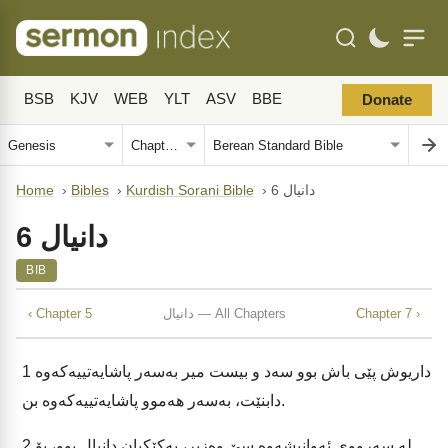
BSB
KJV
WEB
YLT
ASV
BBE
Donate
دانیال 6
›
Kurdish Sorani Bible
›
Bibles
›
Home
دانیال 6
BIB
Chapter 7 ›
دانیال — All Chapters
‹ Chapter 5
داریوش پێی باش بوو سەد و بیست میر بەسەر پاشایەتییەکەوە
1
دابنێت، بەسەر هەموو پاشایەتییەکەوە بن.
لە سەرووی ئەوانیشەوە سێ وەزیر، یەکێکیان دانیال بوو، بۆ
2