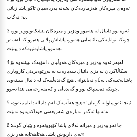
ئەوەی میرەکان هەژماردەکان بخەنە بەردەمیان تاکو پاشا زیانی
پێ نەگات.
ئەوە بوو دانیال لە هەموو وەزیر و میرەکان پێشکەوتووتر بوو،
3
چونکە توانایەکی نائاسایی هەبوو، پاشاش پلانی هەبوو کە لەسەر
هەموو پاشایەتییەکە دایبنێت.
لەبەر ئەوە وەزیر و میرەکان هەوڵیان دا هۆیەک ببیننەوە بۆ
4
سکاڵاکردن لە دژی دانیال سەبارەت بە بەڕێوەبردنی کاروباری
پاشایەتییەکە، بەڵام نەیانتوانی هیچ گەندەڵییەک لە دانیال ببیننەوە،
چونکە دەستپاک بوو و گەندەڵی و کەمتەرخەمی تێدا نەبوو.
ئینجا ئەو پیاوانە گوتیان: «هیچ هەڵەیەک لەم دانیالەدا نابینینەوە،
5
تەنها ئەگەر لەبارەی شەریعەتی خوداکەیەوە نەبێت.»
جا ئەو وەزیر و میرانە لەلای پاشا کۆبوونەوە و پێیان گوت:
6
«ئەی داریوش پاشا، هەتاهەتایە هەر بژی!