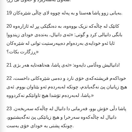
بەیانی زوو پاشا هەستا و بە پەلە چووە لای چاڵی شێرەکان.
19
کاتێک لە چاڵەکە نزیک بووەوە، بە دەنگێکی پڕ لە ئازارەوە
20
بانگی دانیالی کرد و گوتی: «ئەی دانیال، بەندەی خودای زیندوو!
ئایا ئەو خودایەی بەردەوام دەیپەرستیت توانی لە شێرەکان
ڕزگارت بکات؟»
دانیالیش وەڵامی دایەوە: «ئەی پاشا، هەتاهەتایە هەر بژی!
21
خوداکەم فریشتەکەی خۆی نارد و دەمی شێرەکانی داخست،
22
هیچ زیانیان پێ نەگەیاندم، چونکە لەبەردەم ئەو بێتاوان بووم. ئەی
پاشا، لەبەردەم تۆشدا هیچ تاوانێکم نەکردووە.»
پاشا دڵی خۆش بوو، فەرمانی دا دانیال لە چاڵەکە سەربخەن.
23
دانیال لە چاڵەکەوە سەرخرا و هیچ زیانێکی پێ نەگەیشتبوو،
چونکە پشتی بە خودای خۆی بەست.