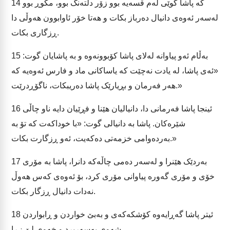
کە پاشا گوێی لەم قسەیە بوو زۆر دڵتەنگ بوو، مکوڕ بوو
14
لەسەر ئەوەی دانیال دەرباز بکات و هەتا خۆر ئاوابوون هەوڵی دا
ڕزگاری بکات.
بەڵام ئەو پیاوانە لەلای پاشا کۆبوونەوە و بە پاشایان گوت:
15
«ئەی پاشا، لە یادت نەچێت کە یاساکانی ماد و فارس ئەوەیە کە
هەر فەرمان و بڕیارێک پاشا دەریبکات، ناگۆڕدرێت.»
ئینجا پاشا فەرمانی دا، دانیالیان هێنا و فڕێیان دایە ناو چاڵی
16
شێرەکان. پاشا بە دانیالی گوت: «با خوداکەت کە تۆ بە
بەردەوامی خزمەتی دەکەیت، ئەو ڕزگارت بکات.»
بەردێک هێنرا و لەسەر دەمی چاڵەکە دانرا، پاشا بە مۆری
17
خۆی و مۆری گەورە پیاوانی مۆری کرد، بۆ ئەوەی کەس هەوڵ
نەدات دانیال ڕزگار بکات.
ئیتر پاشا گەڕایەوە کۆشکەکەی و بەبێ خواردن و ڕابواردن
18
شەوی بەسەربرد و خەوی لێ زڕا.