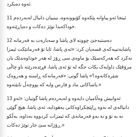
ئەوە دەیکرد.
ئینجا ئەو پیاوانە پێکەوە کۆبوونەوە، بینییان دانیال لەبەردەم
11
خوداکەیدا نوێژ دەکات و دەپاڕێتەوە.
دەستبەجێ چوونە لای پاشا و سەبارەت بە فەرمانە
12
پاشایەتییەکەی قسەیان کرد: «ئەی پاشا، ئایا تۆ فەرمانێکت ئیمزا
نەکرد کە هەرکەسێک بۆ ماوەی سی ڕۆژ لە هەر خوداوەندێک یان
مرۆڤێک داوایەک بکات جگە لە تۆ ئەی پاشا، فڕێدەدرێتە ناو چاڵی
شێرەکانەوە؟» پاشا گوتی: «فەرمانەکە ڕاستە و هەروەک
یاساکانی ماد و فارس وایە کە پووچەڵ نابێتەوە.»
ئەوانیش وەڵامیان دایەوە و لەبەردەم پاشا گوتیان: «ئەو
13
دانیالەی لە نەوە ڕاپێچکراوەکانی یەهودایە، ئەی پاشا، هیچ گوێی
نە بە تۆ و نە بەو فەرمانەی کە ئیمزات کردووە نەداوە، بەڵکو
ڕۆژانە سێ جار نوێژ دەکات.»