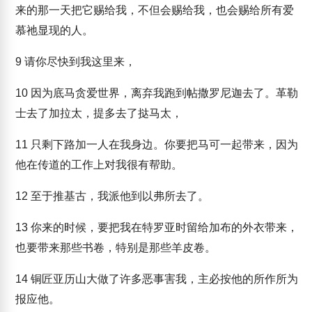
来的那一天把它赐给我，不但会赐给我，也会赐给所有爱
慕祂显现的人。
9
请你尽快到我这里来，
10
因为底马贪爱世界，离弃我跑到帖撒罗尼迦去了。革勒
士去了加拉太，提多去了挞马太，
11
只剩下路加一人在我身边。你要把马可一起带来，因为
他在传道的工作上对我很有帮助。
12
至于推基古，我派他到以弗所去了。
13
你来的时候，要把我在特罗亚时留给加布的外衣带来，
也要带来那些书卷，特别是那些羊皮卷。
14
铜匠亚历山大做了许多恶事害我，主必按他的所作所为
报应他。