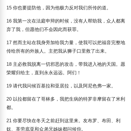
15
你也要提防他，因为他极力反对我们所传的道。
16
我第一次在法庭申辩的时候，没有人帮助我，众人都离
弃了我，但愿他们不会因此而获罪。
17
然而主站在我身旁加给我力量，使我可以把福音完整地
传给所有的外族人。主把我从狮子口里救了出来。
18
主必救我脱离一切邪恶的攻击，带我进入祂的天国。愿
荣耀归给主，直到永永远远。阿们！
19
请代我问候百基拉和亚居拉，以及阿尼色弗一家。
20
以拉都留在了哥林多，我把生病的特罗非摩留在了米利
都。
21
你要尽快在冬天之前赶到这里来。友布罗、布田、利
奴、革劳底亚和众弟兄姊妹都问候你。