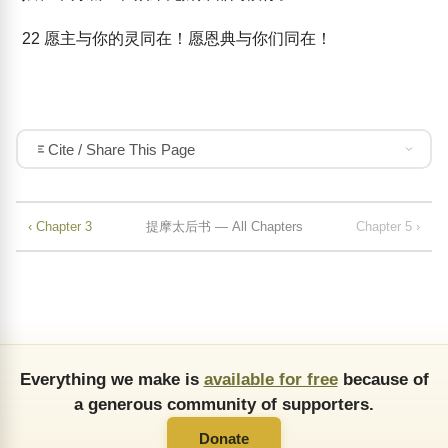
22
愿主与你的灵同在！愿恩典与你们同在！
Cite / Share This Page
‹ Chapter 3
提摩太后书 — All Chapters
Chapter 5 ›
Everything we make is
available for free
because of
a generous community of supporters.
Donate