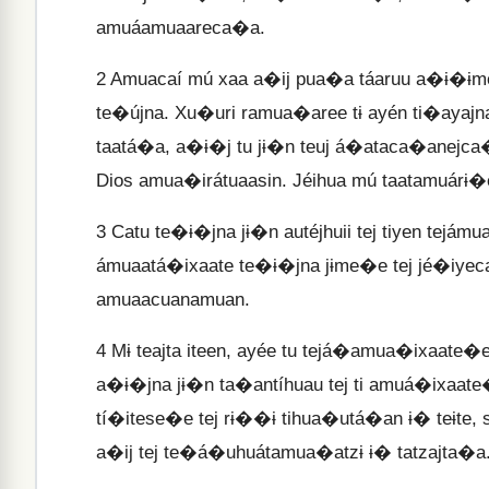
amuáamuaareca�a.
2
Amuacaí mú xaa a�ij pua�a táaruu a�ɨ�ɨme ɨ
te�újna. Xu�uri ramua�aree tɨ ayén ti�ayaj
taatá�a, a�ɨ�j tu jɨ�n teuj á�ataca�anejca�a
Dios amua�irátuaasin. Jéihua mú taatamuárɨ�
3
Catu te�ɨ�jna jɨ�n autéjhuii tej tiyen tejám
ámuaatá�ixaate te�ɨ�jna jɨme�e tej jé�iyecan
amuaacuanamuan.
4
Mɨ teajta iteen, ayée tu tejá�amua�ixaate�
a�ɨ�jna jɨ�n ta�antíhuau tej ti amuá�ixaate�e
tí�itese�e tej rɨ��ɨ tihua�utá�an ɨ� teɨte, 
a�ij tej te�á�uhuátamua�atzɨ ɨ� tatzajta�a