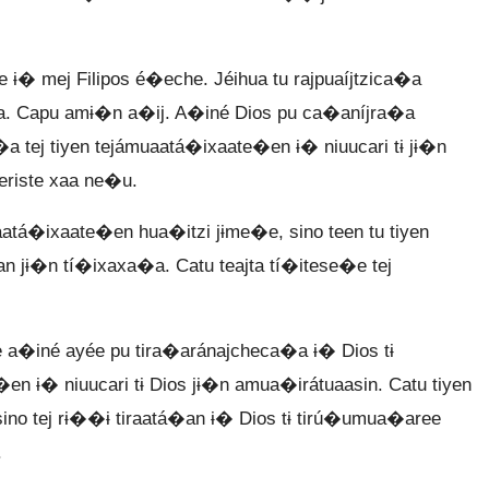
� mej Filipos é�eche. Jéihua tu rajpuaíjtzica�a
na. Capu amɨ�n a�ij. A�iné Dios pu ca�aníjra�a
 tej tiyen tejámuaatá�ixaate�en ɨ� niuucari tɨ jɨ�n
eriste xaa ne�u.
uaatá�ixaate�en hua�itzi jɨme�e, sino teen tu tiyen
 jɨ�n tí�ixaxa�a. Catu teajta tí�itese�e tej
e a�iné ayée pu tira�aránajcheca�a ɨ� Dios tɨ
n ɨ� niuucari tɨ Dios jɨ�n amua�irátuaasin. Catu tiyen
sino tej rɨ��ɨ tiraatá�an ɨ� Dios tɨ tirú�umua�aree
.