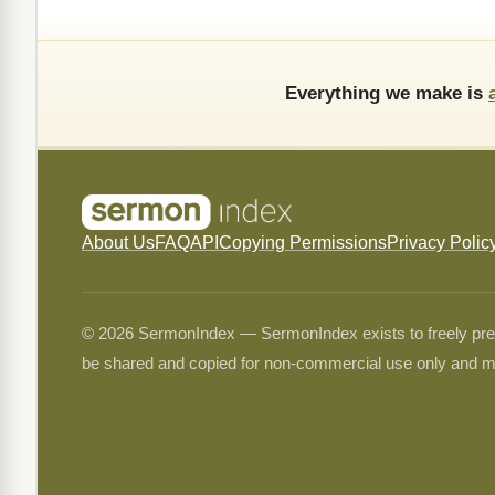
Everything we make is
About Us
FAQ
API
Copying Permissions
Privacy Polic
© 2026 SermonIndex — SermonIndex exists to freely preser
be shared and copied for non-commercial use only and m