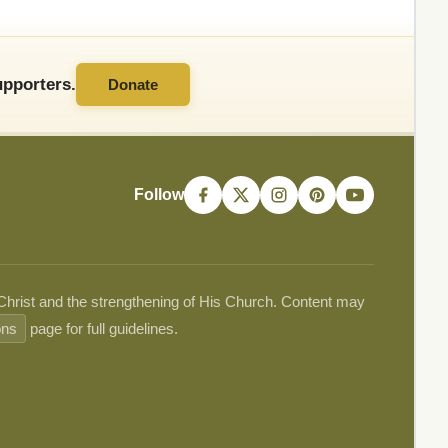
pporters.
Donate
Follow
 Christ and the strengthening of His Church. Content may
ons
page for full guidelines.