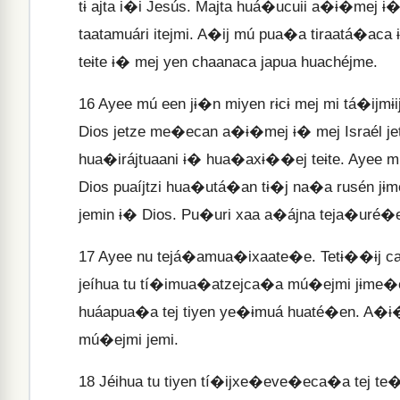
tɨ ajta i�i Jesús. Majta huá�ucuii a�ɨ�mej 
taatamuári itejmi. A�ij mú pua�a tiraatá�aca
teɨte ɨ� mej yen chaanaca japua huachéjme.
16
Ayee mú een jɨ�n miyen rɨcɨ mej mi tá�ijmɨi
Dios jetze me�ecan a�ɨ�mej ɨ� mej Israél j
hua�irájtuaani ɨ� hua�axɨ��ej teɨte. Ayee 
Dios puaíjtzi hua�utá�an tɨ�j na�a rusén jɨ
jemin ɨ� Dios. Pu�uri xaa a�ájna teja�uré�en
17
Ayee nu tejá�amua�ixaate�e. Tetɨ��ɨj ca�
jeíhua tu tí�imua�atzejca�a mú�ejmi jɨme�
huáapua�a tej tiyen ye�ɨmuá huaté�en. A�ɨ�j 
mú�ejmi jemi.
18
Jéihua tu tiyen tí�ijxe�eve�eca�a tej te