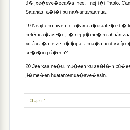
tí�ijxe�eve�eca�a inee, i nej i�i Pablo. C
Satanás, a�ɨ�ɨ pu na�antánaamua.
19
Neajta nu niyen tejá�amua�ixaate�e ti�i
netémua�ave�e, ɨ� nej jɨ�me�en ahuántzaa
xɨcáara�a jetze tɨ��ɨj ajtahua�a huataseíjre
se�ɨ�ɨn pú�een?
20
Jee xaa ne�u, mú�een xu se�ɨ�ɨn pú�een
jɨ�me�en huatántemua�ave�esin.
‹ Chapter 1