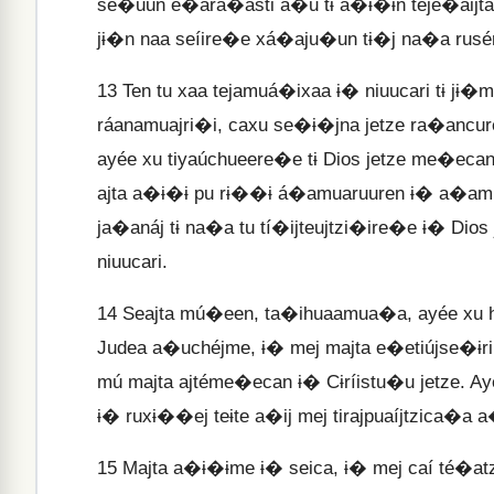
se�uun e�ará�asti a�u tɨ a�ɨ�ɨn tejé�aijta
jɨ�n naa seíire�e xá�aju�un tɨ�j na�a rusé
13
Ten tu xaa tejamuá�ixaa ɨ� niuucari tɨ jɨ
ráanamuajri�i, caxu se�ɨ�jna jetze ra�anc
ayée xu tiyaúchueere�e tɨ Dios jetze me�eca
ajta a�ɨ�ɨ pu rɨ��ɨ á�amuaruuren ɨ� a�amua
ja�anáj tɨ na�a tu tí�ijteujtzi�ire�e ɨ� Dio
niuucari.
14
Seajta mú�een, ta�ihuaamua�a, ayée xu h
Judea a�uchéjme, ɨ� mej majta e�etiújse�ɨri
mú majta ajtéme�ecan ɨ� Cɨríistu�u jetze. A
ɨ� ruxɨ��ej teɨte a�ij mej tirajpuaíjtzica
15
Majta a�ɨ�ɨme ɨ� seica, ɨ� mej caí té�a