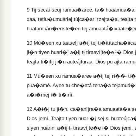
9
Tij secaí seuj ramua�aree, ta�ihuaamua�a, tej
xaa, tetiu�umuárɨej tújca�ari tzajta�a, teajta 
huatamuárɨ�eriste�en tej amuaatá�ixaate�en 
10
Mú�een xu taaseíj a�ij tej ti�itítacha�ɨɨc
jɨ�n tiyen huarɨ�j a�ij tɨ tiraavíjte�e ɨ� Dio
teajta ti�itɨj jɨ�n auteájturaa. Dios pu ajta ra
11
Mú�een xu ramua�aree a�ij tej rɨ��ɨ ti�i
pua�amé. Ayee tu che�atá tena�a tejamuá�itɨiir
a�ɨ�mej ɨ� tɨ�ɨríi.
12
A�ɨ�j tu jɨ�n, ca�aníjra�a amuaatá�a sej si
Dios jemi. Teajta tiyen huarɨ�j sej si huateú
siyen huárɨni a�ij tɨ tiraavíjte�e ɨ� Dios je