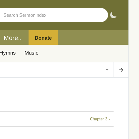
More..
Donate
Hymns
Music
Chapter 3 ›