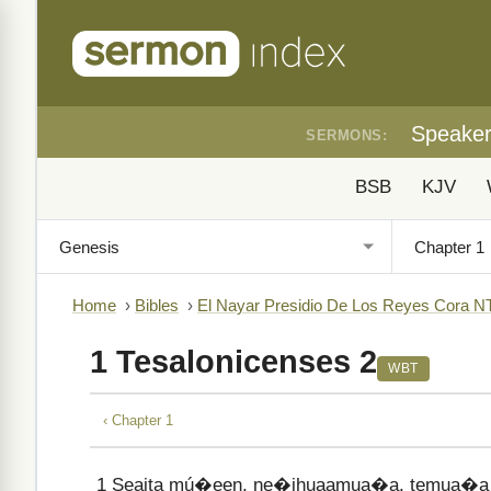
Speake
SERMONS:
BSB
KJV
Home
›
Bibles
›
El Nayar Presidio De Los Reyes Cora N
1 Tesalonicenses 2
WBT
‹ Chapter 1
1
Seajta mú�een, ne�ihuaamua�a, temua�a xu 