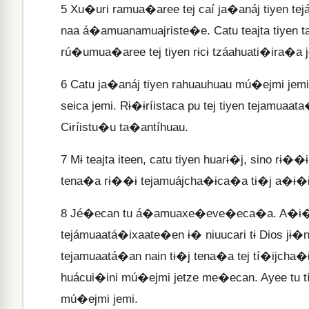
5
Xu�uri ramua�aree tej caí ja�anáj tiyen te
naa á�amuanamuajriste�e. Catu teajta tiyen ta
rú�umua�aree tej tiyen rɨcɨ tzáahuati�ira�a 
6
Catu ja�anáj tiyen rahuauhuau mú�ejmi jemi s
seica jemi. Rɨ�ɨríistaca pu tej tiyen tejamu
Cɨríistu�u ta�antíhuau.
7
Mɨ teajta iteen, catu tiyen huarɨ�j, sino rɨ
tena�a rɨ��ɨ tejamuájcha�ɨca�a tɨ�j a�ɨ�ɨn 
8
Jé�ecan tu á�amuaxe�eve�eca�a. A�ɨ�j pu
tejámuaatá�ixaate�en ɨ� niuucari tɨ Dios jɨ�
tejamuaatá�an nain tɨ�j tena�a tej tí�ijcha�
huácui�ini mú�ejmi jetze me�ecan. Ayee tu
mú�ejmi jemi.