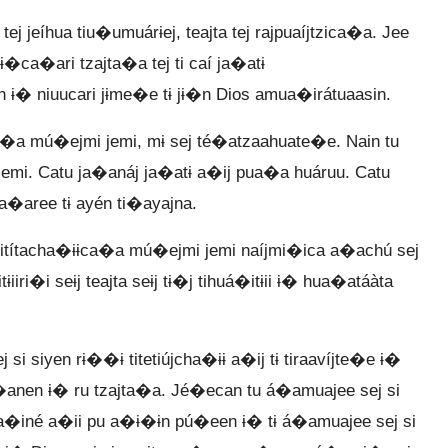
 jeíhua tiu�umuárɨej, teajta tej rajpuaíjtzica�a. Jee
tɨ�ca�ari tzajta�a tej ti caí ja�atɨ
ɨ� niuucari jɨme�e tɨ jɨ�n Dios amua�irátuaasin.
a�a mú�ejmi jemi, mɨ sej té�atzaahuate�e. Nain tu
s jemi. Catu ja�anáj ja�atɨ a�ij pua�a huáruu. Catu
mua�aree tɨ ayén ti�ayajna.
títacha�ɨɨca�a mú�ejmi jemi naíjmi�ica a�achú sej
i�i seɨj teajta seɨj tɨ�j tihuá�itɨii ɨ� hua�atáàta
 siyen rɨ��ɨ titetiújcha�ɨɨ a�ij tɨ tiraavíjte�e ɨ�
jca�anen ɨ� ru tzajta�a. Jé�ecan tu á�amuajee sej si
mi, a�iné a�ii pu a�ɨ�ɨn pú�een ɨ� tɨ á�amuajee sej si