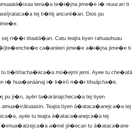
jámuaatá�ixaa tena�a te�ɨ�jna jɨme�e ɨ� niuucari tɨ
seíjrataca�a tej ti�itɨj ancuré�an. Dios pu
jɨme�e.
ej rɨ��ɨ titaatá�an. Catu teajta tiyen rahuauhuau
aata�íjte�enche�e ca�anéeri jɨme�e a�ɨ�jna jɨme�e tɨ
��ɨ tu ti�itítacha�ɨɨca�a mú�ejmi jemi. Ayee tu che�atá
ɨ� hua�anáànaj ɨ� tɨ�ɨríi rɨ��ɨ tihuájcha�ɨɨ.
 jɨ�n, ayén ta�aránajcheca�a tej tiyen
n amua�irátuaasin. Teajta tiyen á�ataca�anejca�a tej
ɨɨca�a, ayée tu teajta á�ataca�anejca�a tej
 tí�imua�atzejca�a a�iné jé�ecan tu á�ataca�ane