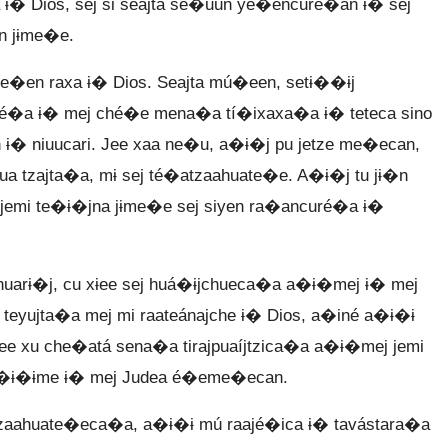
 ɨ� Dios, sej si seajta se�uun ye�encuré�an ɨ� sej
n jɨme�e.
�me�en raxa ɨ� Dios. Seajta mú�een, setɨ��ɨj
uré�a ɨ� mej ché�e mena�a tí�ixaxa�a ɨ� teteca sino
n ɨ� niuucari. Jee xaa ne�u, a�ɨ�j pu jetze me�ecan,
 tzajta�a, mɨ sej té�atzaahuate�e. A�ɨ�j tu jɨ�n
s jemi te�ɨ�jna jɨme�e sej siyen ra�ancuré�a ɨ�
uarɨ�j, cu xɨee sej huá�ɨjchueca�a a�ɨ�mej ɨ� mej
 teyujta�a mej mi raateánajche ɨ� Dios, a�iné a�ɨ�ɨ
yee xu che�atá sena�a tirajpuaíjtzica�a a�ɨ�mej jemi
�a a�ɨ�ɨme ɨ� mej Judea é�eme�ecan.
tzaahuate�eca�a, a�ɨ�ɨ mú raajé�ica ɨ� tavástara�a