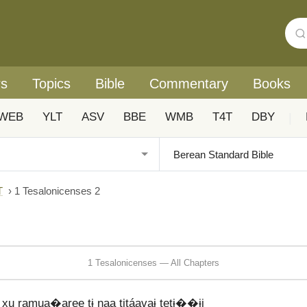
rs
Topics
Bible
Commentary
Books
WEB
YLT
ASV
BBE
WMB
T4T
DBY
|
T
›
1 Tesalonicenses 2
1 Tesalonicenses — All Chapters
ramua�aree tɨ naa titáavaɨ tetɨ��ɨj