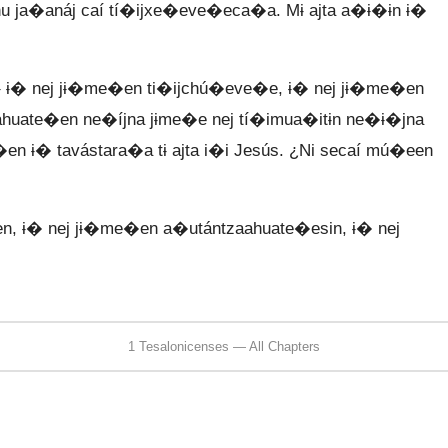
anu ja�anáj caí tí�ijxe�eve�eca�a. Mɨ ajta a�ɨ�ɨn ɨ�
tɨ ɨ� nej jɨ�me�en ti�ijchú�eve�e, ɨ� nej jɨ�me�en
huate�en ne�íjna jɨme�e nej tí�imua�itɨn ne�ɨ�jna
�en ɨ� tavástara�a tɨ ajta i�i Jesús. ¿Ni secaí mú�een
, ɨ� nej jɨ�me�en a�utántzaahuate�esin, ɨ� nej
1 Tesalonicenses — All Chapters