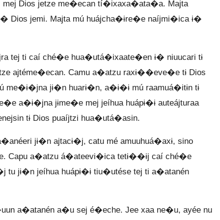
ɨ� mej Dios jetze me�ecan tí�ixaxa�ata�a. Majta
 ɨ� Dios jemi. Majta mú huájcha�ɨre�e naíjmi�ica ɨ�
jra tej ti caí ché�e hua�utá�ixaate�en ɨ� niuucari tɨ
etze ajtéme�ecan. Camu a�atzu raxɨ��eve�e tɨ Dios
mú me�ɨ�jna jɨ�n huarɨ�n, a�ɨ�ɨ mú raamuá�itɨn tɨ
me�e a�ɨ�jna jɨme�e mej jeíhua huápɨ�ɨ auteájturaa
ejsin tɨ Dios puaíjtzi hua�utá�asin.
anéeri jɨ�n ajtacɨ�j, catu mé amuuhuá�axɨ, sino
e. Capu a�atzu á�ateevi�ica tetɨ��ɨj caí ché�e
tu jɨ�n jeíhua huápɨ�ɨ tiu�utése tej ti a�atanén
�uun a�atanén a�u sej é�eche. Jee xaa ne�u, ayée nu