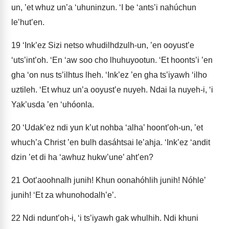
un, ’et whuz un’a ‘uhuninzun. ‘I be ‘ants’i nahúchun
le’hut’en.
19
‘Ink’ez Sizi netso whudilhdzulh-un, ’en ooyust’e
‘uts’int’oh. ‘En ‘aw soo cho lhuhuyootun. ‘Et hoonts’i ’en
gha ‘on nus ts’ilhtus lheh. ‘Ink’ez ’en gha ts’iyawh ‘ilho
uztileh. ‘Et whuz un’a ooyust’e nuyeh. Ndai la nuyeh-i, ‘i
Yak’usda ’en ‘uhóonla.
20
‘Udak’ez ndi yun k’ut nohba ‘alha’ hoont’oh-un, ’et
whuch’a Christ ’en bulh dasáhtsai le’ahja. ‘Ink’ez ‘andit
dzin ’et di ha ‘awhuz hukw’une’ aht’en?
21
Oot’aoohnalh junih! Khun oonahóhlih junih! Nóhle’
junih! ‘Et za whunohodalh’e’.
22
Ndi ndunt’oh-i, ‘i ts’iyawh gak whulhih. Ndi khuni