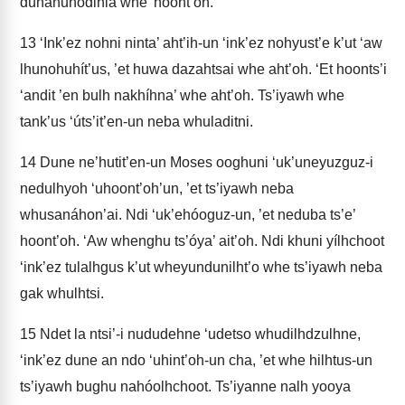
dúnanuhodinla whe’ hoont’oh.
13
‘Ink’ez nohni ninta’ aht’ih-un ‘ink’ez nohyust’e k’ut ‘aw
lhunohuhít’us, ’et huwa dazahtsai whe aht’oh. ‘Et hoonts’i
‘andit ’en bulh nakhíhna’ whe aht’oh. Ts’iyawh whe
tank’us ‘úts’it’en-un neba whuladitni.
14
Dune ne’hutit’en-un Moses ooghuni ‘uk’uneyuzguz-i
nedulhyoh ‘uhoont’oh’un, ’et ts’iyawh neba
whusanáhon’ai. Ndi ‘uk’ehóoguz-un, ’et neduba ts’e’
hoont’oh. ‘Aw whenghu ts’óya’ ait’oh. Ndi khuni yílhchoot
‘ink’ez tulalhgus k’ut wheyundunilht’o whe ts’iyawh neba
gak whulhtsi.
15
Ndet la ntsi’-i nududehne ‘udetso whudilhdzulhne,
‘ink’ez dune an ndo ‘uhint’oh-un cha, ’et whe hilhtus-un
ts’iyawh bughu nahóolhchoot. Ts’iyanne nalh yooya