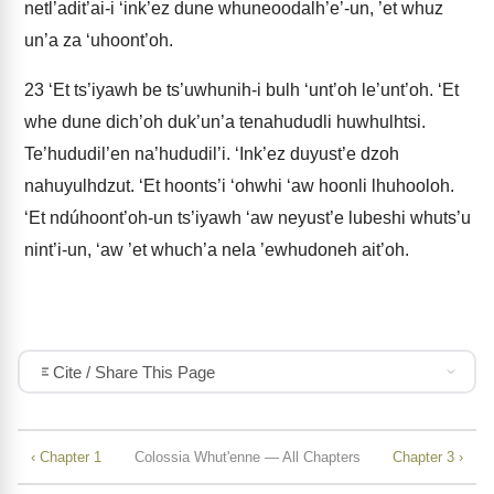
netl’adit’ai-i ‘ink’ez dune whuneoodalh’e’-un, ’et whuz
un’a za ‘uhoont’oh.
23
‘Et ts’iyawh be ts’uwhunih-i bulh ‘unt’oh le’unt’oh. ‘Et
whe dune dich’oh duk’un’a tenahududli huwhulhtsi.
Te’hududil’en na’hududil’i. ‘Ink’ez duyust’e dzoh
nahuyulhdzut. ‘Et hoonts’i ‘ohwhi ‘aw hoonli lhuhooloh.
‘Et ndúhoont’oh-un ts’iyawh ‘aw neyust’e lubeshi whuts’u
nint’i-un, ‘aw ’et whuch’a nela ’ewhudoneh ait’oh.
Cite / Share This Page
‹ Chapter 1
Colossia Whut'enne — All Chapters
Chapter 3 ›