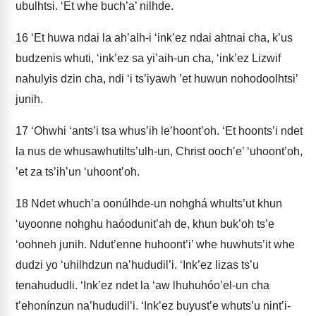
ubulhtsi. ‘Et whe buch’a’ nilhde.
16
‘Et huwa ndai la ah’alh-i ‘ink’ez ndai ahtnai cha, k’us
budzenis whuti, ‘ink’ez sa yi’aih-un cha, ‘ink’ez Lizwif
nahulyis dzin cha, ndi ‘i ts’iyawh ’et huwun nohodoolhtsi’
junih.
17
‘Ohwhi ‘ants’i tsa whus’ih le’hoont’oh. ‘Et hoonts’i ndet
la nus de whusawhutilts’ulh-un, Christ ooch’e’ ‘uhoont’oh,
’et za ts’ih’un ‘uhoont’oh.
18
Ndet whuch’a oonúlhde-un nohghá whults’ut khun
‘uyoonne nohghu haóodunit’ah de, khun buk’oh ts’e
‘oohneh junih. Ndut’enne huhoont’i’ whe huwhuts’it whe
dudzi yo ‘uhilhdzun na’hududil’i. ‘Ink’ez lizas ts’u
tenahududli. ‘Ink’ez ndet la ‘aw lhuhuhóo’el-un cha
t’ehonínzun na’hududil’i. ‘Ink’ez buyust’e whuts’u nint’i-