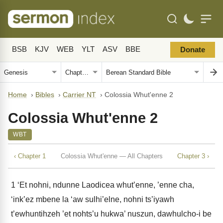
BSB
KJV
WEB
YLT
ASV
BBE
Donate
Home
›
Bibles
›
Carrier NT
›
Colossia Whut'enne 2
Colossia Whut'enne 2
WBT
‹ Chapter 1
Colossia Whut'enne — All Chapters
Chapter 3 ›
1
‘Et nohni, ndunne Laodicea whut’enne, ’enne cha,
‘ink’ez mbene la ‘aw sulhi’elne, nohni ts’iyawh
t’ewhuntihzeh ’et nohts’u hukwa’ nuszun, dawhulcho-i be