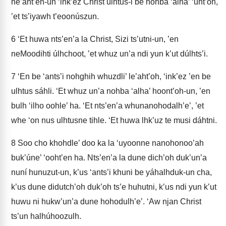
ne’aht’en-un ‘ink’ez Christ ulhtus-i be nohba ‘alha’ ‘unt’oh,
’et ts’iyawh t’eoonúszun.
6
‘Et huwa nts’en’a la Christ, Sizi ts’utni-un, ’en
neMoodihti úlhchoot, ’et whuz un’a ndi yun k’ut dúlhts’i.
7
‘En be ‘ants’i nohghih whuzdli’ le’aht’oh, ‘ink’ez ’en be
ulhtus sáhli. ‘Et whuz un’a nohba ‘alha’ hoont’oh-un, ’en
bulh ‘ilho oohle’ ha. ‘Et nts’en’a whunanohodalh’e’, ’et
whe ‘on nus ulhtusne tihle. ‘Et huwa lhk’uz te musi dáhtni.
8
Soo cho khohdle’ doo ka la ‘uyoonne nanohonoo’ah
buk’úne’ ‘ooht’en ha. Nts’en’a la dune dich’oh duk’un’a
nuní hunuzut-un, k’us ‘ants’i khuni be yáhalhduk-un cha,
k’us dune didutch’oh duk’oh ts’e huhutni, k’us ndi yun k’ut
huwu ni hukw’un’a dune hohodulh’e’. ‘Aw njan Christ
ts’un halhúhoozulh.