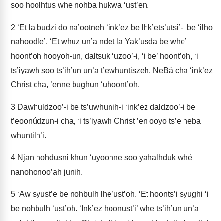
soo hoolhtus whe nohba hukwa ‘ust’en.
2
‘Et la budzi do na’ootneh ‘ink’ez be lhk’ets’utsi’-i be ‘ilho
nahoodle’. ‘Et whuz un’a ndet la Yak’usda be whe’
hoont’oh hooyoh-un, daltsuk ‘uzoo’-i, ‘i be’ hoont’oh, ‘i
ts’iyawh soo ts’ih’un un’a t’ewhuntiszeh. NeBá cha ‘ink’ez
Christ cha, ’enne bughun ‘uhoont’oh.
3
Dawhuldzoo’-i be ts’uwhunih-i ‘ink’ez daldzoo’-i be
t’eoonúdzun-i cha, ‘i ts’iyawh Christ ’en ooyo ts’e neba
whuntilh’i.
4
Njan nohdusni khun ‘uyoonne soo yahalhduk whé
nanohonoo’ah junih.
5
‘Aw syust’e be nohbulh lhe’ust’oh. ‘Et hoonts’i syughi ‘i
be nohbulh ‘ust’oh. ‘Ink’ez hoonust’i’ whe ts’ih’un un’a