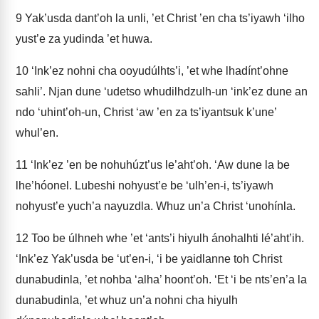
9
Yak’usda dant’oh la unli, ’et Christ ’en cha ts’iyawh ‘ilho
yust’e za yudinda ’et huwa.
10
‘Ink’ez nohni cha ooyudúlhts’i, ’et whe lhadínt’ohne
sahli’. Njan dune ‘udetso whudilhdzulh-un ‘ink’ez dune an
ndo ‘uhint’oh-un, Christ ‘aw ’en za ts’iyantsuk k’une’
whul’en.
11
‘Ink’ez ’en be nohuhúzt’us le’aht’oh. ‘Aw dune la be
lhe’hóonel. Lubeshi nohyust’e be ‘ulh’en-i, ts’iyawh
nohyust’e yuch’a nayuzdla. Whuz un’a Christ ‘unohínla.
12
Too be úlhneh whe ’et ‘ants’i hiyulh ánohalhti lé’aht’ih.
‘Ink’ez Yak’usda be ‘ut’en-i, ‘i be yaidlanne toh Christ
dunabudinla, ’et nohba ‘alha’ hoont’oh. ‘Et ‘i be nts’en’a la
dunabudinla, ’et whuz un’a nohni cha hiyulh