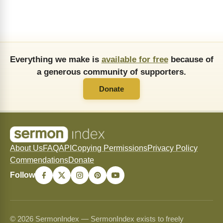
Everything we make is
available for free
because of
a generous community of supporters.
Donate
About Us
FAQ
API
Copying Permissions
Privacy Policy
Commendations
Donate
Follow
© 2026 SermonIndex — SermonIndex exists to freely