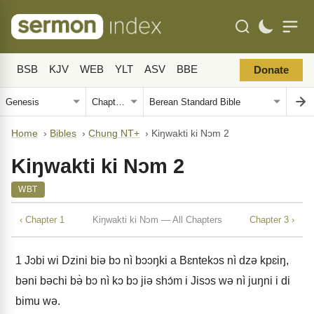
BSB
KJV
WEB
YLT
ASV
BBE
Donate
Home
›
Bibles
›
Chung NT+
›
Kiŋwakti ki Nɔm 2
Kiŋwakti ki Nɔm 2
WBT
‹ Chapter 1
Kiŋwakti ki Nɔm — All Chapters
Chapter 3 ›
1
Jɔbi wi Dzini biə bɔ nì bɔɔŋki a Bɛntekɔs nì dzə kpɛiŋ,
bəni bəchi bə̀ bɔ nì kɔ bɔ jiə shɔ́m i Jisɔs wə nì juŋni i di
bimu wə.