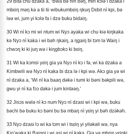
29
Bita chu dzaka a, “Bwa bə nih bəŋ, mih kɔlə i dzaka i
mbɛiŋ məŋ kə a tii tii wibukumbɛiŋ ŋkuŋ Dɛbit nì kpi, bə
ləə wi, jum yi kɔlə fa i dzə buku bidaiŋ.
30
Wi nì kɔ mi wi ntum wi Nyɔ ayaka wi chu kiə kiŋkaka
kə Nyɔ nì kaka i wi bəh ŋkaiŋ, a ŋgaiŋ bi tɔm lə Waiŋ i
chwɔŋ ki ki juŋ wə i kiŋgbɔkɔ ki bɛiŋ.
31
Wi ka kɔmsi yɛiŋ gia yə Nyɔ nì kɔ i fə, wi ka dzaka a
Kimbwili wə Nyɔ nì kaka bi dza lə i kpi wə. Akɔ gia yə wi
nì dzaka a, ‘Wi nì ka baaŋ dəkə i tumi ki bəni bəkpili wə,
gwu yi nì ka fɔɔ dəkə i jum kintəəŋ.’
32
Jisɔs wələ nì kɔ num Nyɔ nì dzasi wi i kpi wə, buku
bəchi bə buku kɔ bəni bu bə mbaŋ nì yɛiŋ yi bəh dzə́kəh.
33
Nyɔ dzasi lɔ wi ka tɔm wi i tsɛiŋ yi yiləkəli wə, nya
Kiŋ’waka ki Baiŋni i wi asi wi nì kaka. Gia yə mbɛiŋ yɛiŋki