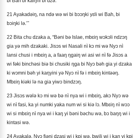
bi Bah bi kaiŋni bi dzə.
21
Ayakadəiŋ, na ndə wə wi bi bɔɔŋki yɛli wi Bah, bi
bɔiŋki lə.’"
22
Bita chu dzaka a, “Bəni bə Islae, mbɛiŋ wɔkɔli ndzɔŋ
gia yə mih dzakaki. Jisɔs wi Nasali nì kɔ mi wə Nyɔ nì
lansi chusi i mbɛiŋ a, a faaŋ ŋgaiŋ wi asi wi nì fə Jisɔs a
wi fəki binchəsi biə bi chusiki ŋga bi Nyɔ bəh gia yi dzaka
ki wɔmni bəh yi kaŋyini yə Nyɔ nì fə i mbɛiŋ kintəəŋ.
Mbɛiŋ kiəki lə na gia yiwɔ bindzɔŋ.
23
Jisɔs wələ kɔ mi wə bə nì nya wi i mbɛiŋ, akɔ Nyɔ wə
wi nì fasi, ka yi numki yaka num wi si kiə lɔ. Mbɛiŋ nì wɔɔ
wi si mbɛiŋ nì nya wi i kaŋ yi bəni bəchu wə, bɔ baŋŋ wi i
kintasi wə.
24
Ayakalə, Nyɔ fiəni dzasi wi i kpi wə, bwili wi i kaŋ yi kpi