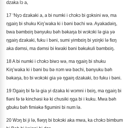
dzaka lɔ a,
17
‘Nyɔ dzakaki a, a bi numki i chɔkɔ bi gɔksini wə, ma
ŋgaiŋ bi shuku Kiŋ’waka ki i bəni bəchi wə. Ayakadəiŋ,
bwa bəmbɛiŋ bənyuku bəh bəkaŋa bi wɔkɔki lə gia yə
ŋgaiŋ dzakaki, fuku i bəni, sumi yimbɛiŋ bi yɛiŋki lə fiɛŋ
aka dəmsi, ma dəmsi bi kwaki bəni bəkukuli bəmbɛiŋ.
18
A bi numki i chɔkɔ biwɔ wə, ma ŋgaiŋ bi shuku
Kiŋ’waka ki i bəni bu bə nɔm wə bəchi, bənyuku bəh
bəkaŋa, bɔ bi wɔkɔki gia yə ŋgaiŋ dzakaki, bɔ fuku i bəni.
19
Ŋgaiŋ bi fə lə gia yi dzaka ki wɔmni i bɛiŋ, ma ŋgaiŋ bi
fiəni fə tə kinchəsi kə ki chusiki ŋga bi i kuku. Mwa bəh
gbuku bəh fimiəkə figumini bi num lə.
20
Wɔŋ bi ji lə, fiəŋŋ bi bɔkɔki aka mwa, ka chɔkɔ bimbum