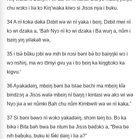
chu wɔkɔ i liə kɔ Kiŋ’waka kiwɔ si Jisɔs nya i buku.
34
A nì kɔkə dəkə Dɛbit wə wi nì yaka i bɛiŋ. Dɛbit mwi nì
kɔ wi dzaka a, ‘Bah Nyɔ nì kɔ wi dzaka i Ba wuŋ a, nûm i
tsɛiŋ yiŋ yiləkəli wə,
35
i tsə̂ bûku jɔbi wə mih bi nɔsi bəni bə̀ bɔ baiŋŋki wɔ i
wɔ nshiŋ, ma wɔ tɔ̂myi gvu ya i bɔ bɛiŋ ka kiŋgbɔkɔ ka
kigvu.’
36
Ayakadəiŋ, mbɛiŋ bəni bə Islae bəchi ma mbɛiŋ kîə
bindzɔŋ a Jisɔs wələ mbɛiŋ nì baŋŋ i kintasi wə akɔ wi wə
Nyɔ jiə a wi nûmki Bah chu nûm Kimbwili wə wi nì kaka."
37
Si bəni bəwɔ nì wɔkɔ yakadəiŋ, shɔm təiŋ bɔ. Bɔ ka
bikə i Bita bəh bwa bə ntum bə Jisɔs bədɔkɔ a, “Bwa bə
nih bəbuku, buku ki fə̂ki dəiŋ i liə a?"