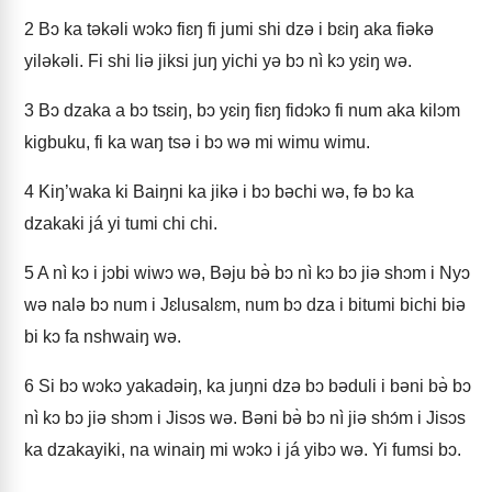
2
Bɔ ka təkəli wɔkɔ fiɛŋ fi jumi shi dzə i bɛiŋ aka fiəkə
yiləkəli. Fi shi liə jiksi juŋ yichi yə bɔ nì kɔ yɛiŋ wə.
3
Bɔ dzaka a bɔ tsɛiŋ, bɔ yɛiŋ fiɛŋ fidɔkɔ fi num aka kilɔm
kigbuku, fi ka waŋ tsə i bɔ wə mi wimu wimu.
4
Kiŋ’waka ki Baiŋni ka jikə i bɔ bəchi wə, fə bɔ ka
dzakaki já yi tumi chi chi.
5
A nì kɔ i jɔbi wiwɔ wə, Bəju bə̀ bɔ nì kɔ bɔ jiə shɔm i Nyɔ
wə nalə bɔ num i Jɛlusalɛm, num bɔ dza i bitumi bichi biə
bi kɔ fa nshwaiŋ wə.
6
Si bɔ wɔkɔ yakadəiŋ, ka juŋni dzə bɔ bəduli i bəni bə̀ bɔ
nì kɔ bɔ jiə shɔm i Jisɔs wə. Bəni bə̀ bɔ nì jiə shɔ́m i Jisɔs
ka dzakayiki, na winaiŋ mi wɔkɔ i já yibɔ wə. Yi fumsi bɔ.