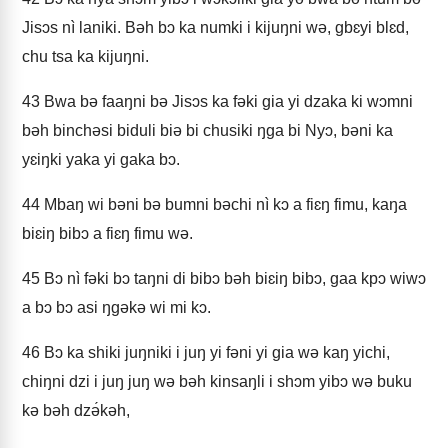
Jisɔs nì laniki. Bəh bɔ ka numki i kijuŋni wə, gbɛyi blɛd,
chu tsa ka kijuŋni.
43
Bwa bə faaŋni bə Jisɔs ka fəki gia yi dzaka ki wɔmni
bəh binchəsi biduli biə bi chusiki ŋga bi Nyɔ, bəni ka
yɛiŋki yaka yi gaka bɔ.
44
Mbaŋ wi bəni bə bumni bəchi nì kɔ a fiɛŋ fimu, kaŋa
biɛiŋ bibɔ a fiɛŋ fimu wə.
45
Bɔ nì fəki bɔ taŋni di bibɔ bəh biɛiŋ bibɔ, gaa kpɔ wiwɔ
a bɔ bɔ asi ŋgəkə wi mi kɔ.
46
Bɔ ka shiki juŋniki i juŋ yi fəni yi gia wə kaŋ yichi,
chiŋni dzi i juŋ juŋ wə bəh kinsaŋli i shɔm yibɔ wə buku
kə bəh dzə́kəh,