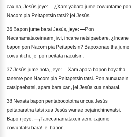
caxina, Jesús jeye: —¿Xam yabara jume cowʉntame pon
Nacom pia Peitapetsin tatsi? jei Jesús.
36
Bapon jume barai Jesús, jeye: —Pon
Necanamataxeinaem jiwi, incane netsipaebare, ¿Incane
bapon pon Nacom pia Peitapetsin? Bapoxonae tha jume
cowʉntichi, jei pon peitata nacʉtsin.
37
Jesús jume nota, jeye: —Xam apara bapon bayatha
taneme pon Nacom pia Peitapetsin tatsi. Pon aunxuaein
catsipaebatsi, apara bara xan, jei Jesús xua nabarai.
38
Nexata bapon pentabocototha uncua Jesús
peitabaratha tatsi xua Jesús wʉnae pejainchinexatsi.
Bapon jeye: —¡Tanecanamataxeinaem, cajume
cowʉntatsi bara! jei bapon.