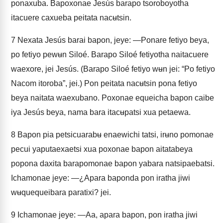
ponaxuba. Bapoxonae Jesús barapo tsoroboyotha
itacuere caxueba peitata nacʉtsin.
7
Nexata Jesús barai bapon, jeye: —Ponare fetiyo beya,
po fetiyo pewʉn Siloé. Barapo Siloé fetiyotha naitacuere
waexore, jei Jesús. (Barapo Siloé fetiyo wʉn jei: “Po fetiyo
Nacom itoroba”, jei.) Pon peitata nacʉtsin pona fetiyo
beya naitata waexubano. Poxonae equeicha bapon caibe
iya Jesús beya, nama bara itacʉpatsi xua petaewa.
8
Bapon pia petsicuarabʉ enaewichi tatsi, irʉno pomonae
pecui yaputaexaetsi xua poxonae bapon aitatabeya
popona daxita barapomonae bapon yabara natsipaebatsi.
Ichamonae jeye: —¿Apara baponda pon iratha jiwi
wʉquequeibara paratixi? jei.
9
Ichamonae jeye: —Aa, apara bapon, pon iratha jiwi