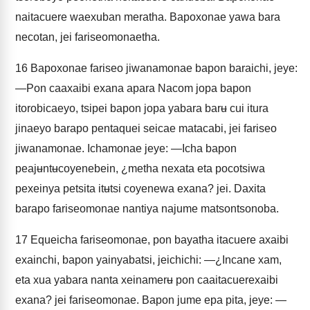
naitacuere waexuban meratha. Bapoxonae yawa bara
necotan, jei fariseomonaetha.
16
Bapoxonae fariseo jiwanamonae bapon baraichi, jeye:
—Pon caaxaibi exana apara Nacom jopa bapon
itorobicaeyo, tsipei bapon jopa yabara barʉ cui itura
jinaeyo barapo pentaquei seicae matacabi, jei fariseo
jiwanamonae. Ichamonae jeye: —Icha bapon
peajʉntʉcoyenebein, ¿metha nexata eta pocotsiwa
pexeinya petsita itʉtsi coyenewa exana? jei. Daxita
barapo fariseomonae nantiya najume matsontsonoba.
17
Equeicha fariseomonae, pon bayatha itacuere axaibi
exainchi, bapon yainyabatsi, jeichichi: —¿Incane xam,
eta xua yabara nanta xeinamerʉ pon caaitacuerexaibi
exana? jei fariseomonae. Bapon jume epa pita, jeye: —