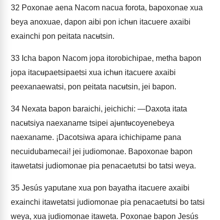
32
Poxonae aena Nacom nacua forota, bapoxonae xua
beya anoxuae, dapon aibi pon ichʉn itacuere axaibi
exainchi pon peitata nacʉtsin.
33
Icha bapon Nacom jopa itorobichipae, metha bapon
jopa itacʉpaetsipaetsi xua ichʉn itacuere axaibi
peexanaewatsi, pon peitata nacʉtsin, jei bapon.
34
Nexata bapon baraichi, jeichichi: —Daxota itata
nacʉtsiya naexaname tsipei ajʉntʉcoyenebeya
naexaname. ¡Dacotsiwa apara ichichipame pana
necuidubamecai! jei judiomonae. Bapoxonae bapon
itawetatsi judiomonae pia penacaetutsi bo tatsi weya.
35
Jesús yaputane xua pon bayatha itacuere axaibi
exainchi itawetatsi judiomonae pia penacaetutsi bo tatsi
weya, xua judiomonae itaweta. Poxonae bapon Jesús