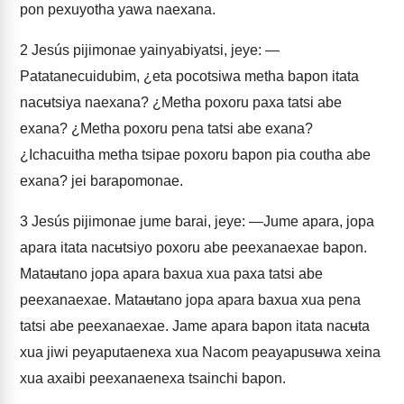
pon pexuyotha yawa naexana.
2
Jesús pijimonae yainyabiyatsi, jeye: —
Patatanecuidubim, ¿eta pocotsiwa metha bapon itata
nacʉtsiya naexana? ¿Metha poxoru paxa tatsi abe
exana? ¿Metha poxoru pena tatsi abe exana?
¿Ichacuitha metha tsipae poxoru bapon pia coutha abe
exana? jei barapomonae.
3
Jesús pijimonae jume barai, jeye: —Jume apara, jopa
apara itata nacʉtsiyo poxoru abe peexanaexae bapon.
Mataʉtano jopa apara baxua xua paxa tatsi abe
peexanaexae. Mataʉtano jopa apara baxua xua pena
tatsi abe peexanaexae. Jame apara bapon itata nacʉta
xua jiwi peyaputaenexa xua Nacom peayapusʉwa xeina
xua axaibi peexanaenexa tsainchi bapon.