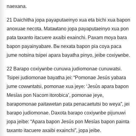
naexana.
21
Daichitha jopa payaputaeinyo xua eta bichi xua bapon
anoxuae necota. Mataʉtano jopa payaputaeinyo xua pon
pata taxanto itacuere axaibi exainchi. Paxam moya bara
bapon payainyabare. Bʉ nexata bapon pia coya paca
jume notsina tsipei apara bayatha pinyo, jeibe coxiyʉnbe.
22
Barapo coxiyʉnbe cunuwa judiomonae cunuwatsi.
Tsipei judiomonae bayatha jei: “Pomonae Jesús yabara
jume cowʉntatsi, pomonae xua jeye: ‘Jesús apara bapon
Mesías pon Nacom itorobica’, pomonae jeye,
barapomonae paitawetan pata penacaetutsi bo weya”, jei
barapo judiomonae. Daxota barapo coxiyʉnbe pijunuwi
jopa jeibe: “Apara bapon Jesús pon Mesías bapon painta
taxanto itacuere axaibi exainchi”, jopa jeibe.