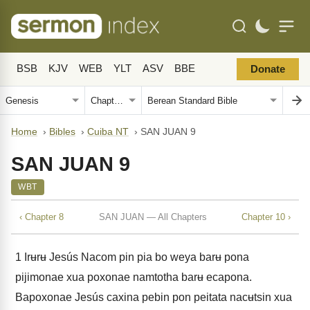
BSB
KJV
WEB
YLT
ASV
BBE
Donate
Home
›
Bibles
›
Cuiba NT
›
SAN JUAN 9
SAN JUAN 9
WBT
‹ Chapter 8
SAN JUAN — All Chapters
Chapter 10 ›
1
Irʉrʉ Jesús Nacom pin pia bo weya barʉ pona
pijimonae xua poxonae namtotha barʉ ecapona.
Bapoxonae Jesús caxina pebin pon peitata nacʉtsin xua