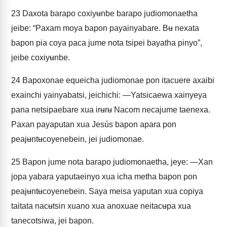
23
Daxota barapo coxiyʉnbe barapo judiomonaetha
jeibe: “Paxam moya bapon payainyabare. Bʉ nexata
bapon pia coya paca jume nota tsipei bayatha pinyo”,
jeibe coxiyʉnbe.
24
Bapoxonae equeicha judiomonae pon itacuere axaibi
exainchi yainyabatsi, jeichichi: —Yatsicaewa xainyeya
pana netsipaebare xua irʉrʉ Nacom necajume taenexa.
Paxan payaputan xua Jesús bapon apara pon
peajʉntʉcoyenebein, jei judiomonae.
25
Bapon jume nota barapo judiomonaetha, jeye: —Xan
jopa yabara yaputaeinyo xua icha metha bapon pon
peajʉntʉcoyenebein. Saya meisa yaputan xua copiya
taitata nacʉtsin xuano xua anoxuae neitacʉpa xua
tanecotsiwa, jei bapon.