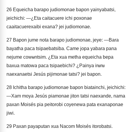
26
Equeicha barapo judiomonae bapon yainyabatsi,
jeichichi: —¿Eta caitacuere ichi poxonae
caaitacuerexaibi exana? jei judiomonae.
27
Bapon jume nota barapo judiomonae, jeye: —Bara
bayatha paca tsipaebatsiba. Came jopa yabara pana
nejume cowʉntsim. ¿Eta xua metha equeicha bepa
baxua matowa paca tsipaebichi? ¿Painya irʉrʉ
naexanaetsi Jesús pijimonae tatsi? jei bapon.
28
Ichitha barapo judiomonae bapon biatainchi, jeichichi:
—Xam moya Jesús piamonae jiton tatsi naexande, nama
paxan Moisés pia peitorobi coyenewa pata exanaponae
jiwi.
29
Paxan payaputan xua Nacom Moisés itorobatsi.