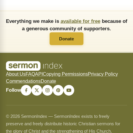
Everything we make is
available for free
because of
a generous community of supporters.
Donate
About Us
FAQ
API
Copying Permissions
Privacy Policy
Commendations
Donate
Follow
© 2026 SermonIndex — SermonIndex exists to freely
preserve and freely distribute historic Christian sermons for
the glory of Christ and the strengthening of His Church.