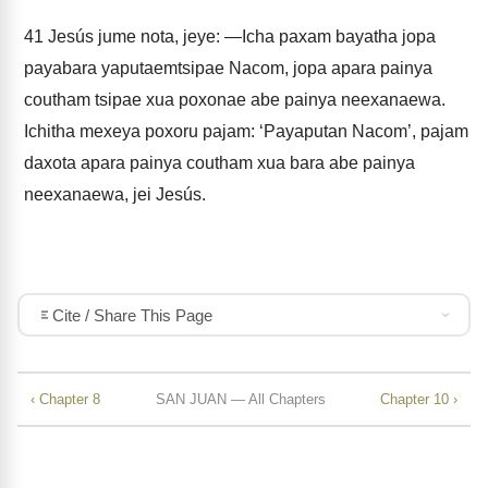
41
Jesús jume nota, jeye: —Icha paxam bayatha jopa
payabara yaputaemtsipae Nacom, jopa apara painya
coutham tsipae xua poxonae abe painya neexanaewa.
Ichitha mexeya poxoru pajam: ‘Payaputan Nacom’, pajam
daxota apara painya coutham xua bara abe painya
neexanaewa, jei Jesús.
Cite / Share This Page
‹ Chapter 8
SAN JUAN — All Chapters
Chapter 10 ›