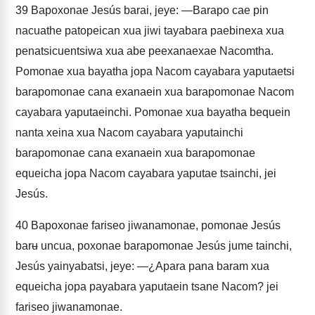
39
Bapoxonae Jesús barai, jeye: —Barapo cae pin
nacuathe patopeican xua jiwi tayabara paebinexa xua
penatsicuentsiwa xua abe peexanaexae Nacomtha.
Pomonae xua bayatha jopa Nacom cayabara yaputaetsi
barapomonae cana exanaein xua barapomonae Nacom
cayabara yaputaeinchi. Pomonae xua bayatha bequein
nanta xeina xua Nacom cayabara yaputainchi
barapomonae cana exanaein xua barapomonae
equeicha jopa Nacom cayabara yaputae tsainchi, jei
Jesús.
40
Bapoxonae fariseo jiwanamonae, pomonae Jesús
barʉ uncua, poxonae barapomonae Jesús jume tainchi,
Jesús yainyabatsi, jeye: —¿Apara pana baram xua
equeicha jopa payabara yaputaein tsane Nacom? jei
fariseo jiwanamonae.