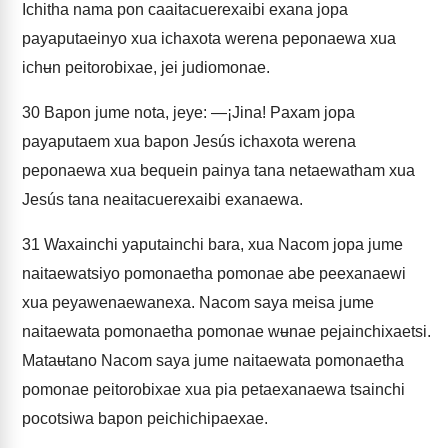
Ichitha nama pon caaitacuerexaibi exana jopa
payaputaeinyo xua ichaxota werena peponaewa xua
ichʉn peitorobixae, jei judiomonae.
30
Bapon jume nota, jeye: —¡Jina! Paxam jopa
payaputaem xua bapon Jesús ichaxota werena
peponaewa xua bequein painya tana netaewatham xua
Jesús tana neaitacuerexaibi exanaewa.
31
Waxainchi yaputainchi bara, xua Nacom jopa jume
naitaewatsiyo pomonaetha pomonae abe peexanaewi
xua peyawenaewanexa. Nacom saya meisa jume
naitaewata pomonaetha pomonae wʉnae pejainchixaetsi.
Mataʉtano Nacom saya jume naitaewata pomonaetha
pomonae peitorobixae xua pia petaexanaewa tsainchi
pocotsiwa bapon peichichipaexae.