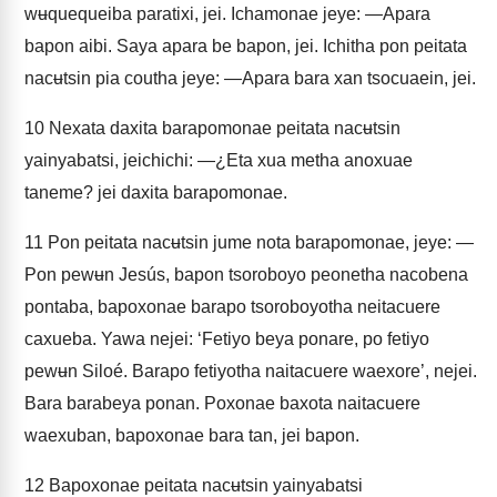
wʉquequeiba paratixi, jei. Ichamonae jeye: —Apara
bapon aibi. Saya apara be bapon, jei. Ichitha pon peitata
nacʉtsin pia coutha jeye: —Apara bara xan tsocuaein, jei.
10
Nexata daxita barapomonae peitata nacʉtsin
yainyabatsi, jeichichi: —¿Eta xua metha anoxuae
taneme? jei daxita barapomonae.
11
Pon peitata nacʉtsin jume nota barapomonae, jeye: —
Pon pewʉn Jesús, bapon tsoroboyo peonetha nacobena
pontaba, bapoxonae barapo tsoroboyotha neitacuere
caxueba. Yawa nejei: ‘Fetiyo beya ponare, po fetiyo
pewʉn Siloé. Barapo fetiyotha naitacuere waexore’, nejei.
Bara barabeya ponan. Poxonae baxota naitacuere
waexuban, bapoxonae bara tan, jei bapon.
12
Bapoxonae peitata nacʉtsin yainyabatsi