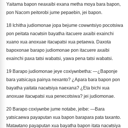
Yaitama bapon neaxaibi exana metha moya bara bapon,
pon Nacom peitorobi jume pepaebin, jei bapon.
18
Ichitha judiomonae jopa bejume cowʉntsiyo pocotsiwa
pon peitata nacʉtsin bayatha itacuere axaibi exainchi
xuano xua anoxuae itacʉpatsi xua petaewa. Daxota
bapoxonae barapo judiomonae pon itacuere axaibi
exainchi paxa tatsi wabatsi, yawa pena tatsi wabatsi.
19
Barapo judiomonae jeye coxiyʉnbetha: —¿Baponje
bara yatsicaya painya nexanto? ¿Apara bara bapon pon
bayatha yaitata nacʉtsiya naexana? ¿Eta bichi xua
anoxuae itacʉpatsi xua penecotsiwa? jei judiomonae.
20
Barapo coxiyʉnbe jume notabe, jeibe: —Bara
yatsicaewa payaputan xua bapon barapara pata taxanto.
Mataʉtano payaputan xua bayatha bapon itata nacʉtsiya