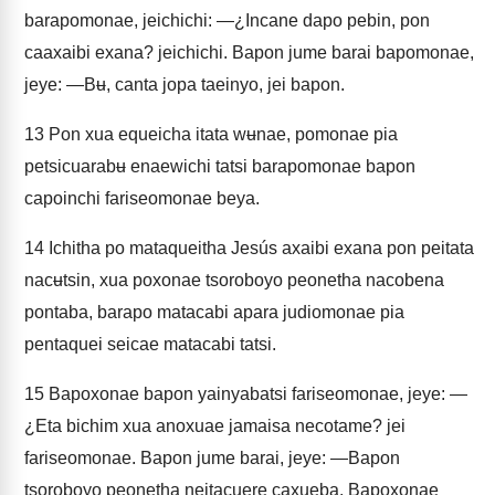
barapomonae, jeichichi: —¿Incane dapo pebin, pon
caaxaibi exana? jeichichi. Bapon jume barai bapomonae,
jeye: —Bʉ, canta jopa taeinyo, jei bapon.
13
Pon xua equeicha itata wʉnae, pomonae pia
petsicuarabʉ enaewichi tatsi barapomonae bapon
capoinchi fariseomonae beya.
14
Ichitha po mataqueitha Jesús axaibi exana pon peitata
nacʉtsin, xua poxonae tsoroboyo peonetha nacobena
pontaba, barapo matacabi apara judiomonae pia
pentaquei seicae matacabi tatsi.
15
Bapoxonae bapon yainyabatsi fariseomonae, jeye: —
¿Eta bichim xua anoxuae jamaisa necotame? jei
fariseomonae. Bapon jume barai, jeye: —Bapon
tsoroboyo peonetha neitacuere caxueba. Bapoxonae