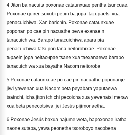
4
Jiton ba nacuita poxonae cataunxuae pentha tsuncuae.
Poxonae quirei tsuxubi pebin ba jopa itacʉpaetsi xua
penacuichiwa. Xan barichin. Poxonae cataunxuae
poponan po cae pin nacuathe bewa exanaein
tanacuichiwa. Barapo tanacuichiwa apara pia
penacuichiwa tatsi pon tana neitorobixae. Poxonae
tʉpaein jopa neitacʉpae tsane xua taexanaewa barapo
tanacuichiwa xua bayatha Nacom neitoroba.
5
Poxonae cataunxuae po cae pin nacuathe poponanje
jiwi yawenan xua Nacom beta peyabara yaputaewa
tsainchi, icha jiton ichichi pecoicha xua yawenatsi merawi
xua beta penecotsiwa, jei Jesús pijimonaetha.
6
Poxonae Jesús baxua najume weta, bapoxonae iratha
naone sutaba, yawa peonetha tsoroboyo nacobena