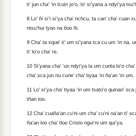
ti’ jun cha’ ‘in lcuin jo’o, lo’ si’yana a ndyi’ya tsu
8
Lo’ ñi si’i si’ya cha’ nchcu, ta can’ cha’ cuan x
ntsu’hui lyoo na tloo ñi.
9
Cha’ ta xque’ ti’ um si’yana tca cu um ‘in na, u
ti’ lo’o cha’ re.
10
Si’yana cha’ ‘un ndyi’ya la um cunta lo’o cha’ 
cha’ sca jun nu cune’ cha’ tiyaa ‘in ña’an ‘in um, 
11
Lo’ si’ya cha’ tiyaa ‘in um tsato’o quinan’ sca ju
tñan loo.
12
Cha’ cuaña’an cu’ni um cha’ cu’ni na’an ti’ sca 
ña’an loo cha’ tloo Cristo ngui’ni um qui’ya.