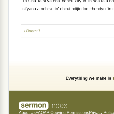
13
Cha’ ta si’ya cha’ nchcu xityun ‘in sca ta’a ndi
si’yana a nchca tin’ chcui ndijin loo chendyu ‘in s
‹ Chapter 7
Everything we make is
About Us
FAQ
API
Copying Permissions
Privacy Polic