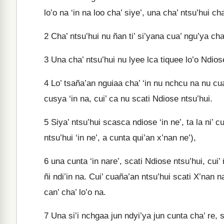
lo’o na ‘in na loo cha’ siye’, una cha’ ntsu’hui cha
2
Cha’ ntsu’hui nu ñan ti’ si’yana cua’ ngu’ya cha’
3
Una cha’ ntsu’hui nu lyee lca tiquee lo’o Ndiose
4
Lo’ tsaña’an nguiaa cha’ ‘in nu nchcu na nu cua’ y
cusya ‘in na, cui’ ca nu scati Ndiose ntsu’hui.
5
Siya’ ntsu’hui scasca ndiose ‘in ne’, ta la ni’ c
ntsu’hui ‘in ne’, a cunta qui’an x’nan ne’),
6
una cunta ‘in nare’, scati Ndiose ntsu’hui, cui’ 
ñi ndi’in na. Cui’ cuaña’an ntsu’hui scati X’nan na
can’ cha’ lo’o na.
7
Una si’i nchgaa jun ndyi’ya jun cunta cha’ re, s