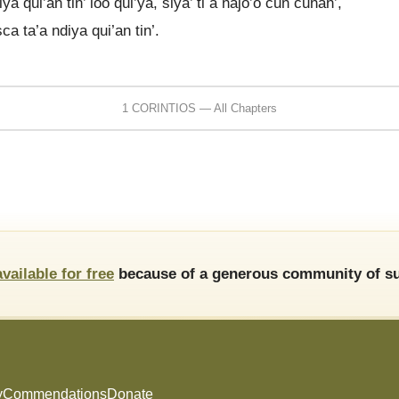
ya qui’an tin’ loo qui’ya, siya’ ti a najo’o cun cunan’,
ca ta’a ndiya qui’an tin’.
1 CORINTIOS — All Chapters
available for free
because of a generous community of su
y
Commendations
Donate