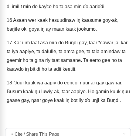
di imilit min ɗo kaƴco ho ta asa min ɗo aariɗdi.
16
Asaan wer kaak hasuudinaw iŋ kaasume goy-ak,
barjile oki goya iŋ ay maan kaak jookumo.
17
Kar ilim taat asa min ɗo Buŋdi gay, taar *cawar ja, kar
ta iya aapiye, ta dalulle, ta amra gee, ta tala amindaw ta
geemir ho ta gina riy taat samaane. Ta eerro gee ho ta
kaawɗo iŋ bit di ho ta adti keetiti.
18
Ŋuur kuuk iya aapiy ɗo een̰co, ŋuur ar gay gawnar.
Busum kaak ŋu luwiy-ak, taar aapiye. Ho gamin kuuk ŋuu
gaase gay, ŋaar goye kaak iŋ botiliy ɗo uŋji ka Buŋdi.
Cite / Share This Page