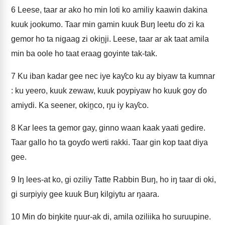
6
Leese, taar ar ako ho min loti ko amiliy kaawin dakina
kuuk jookumo. Taar min gamin kuuk Buŋ leetu ɗo zi ka
gemor ho ta nigaag zi okin̰ji. Leese, taar ar ak taat amila
min ba oole ho taat eraag goyinte tak-tak.
7
Ku iban kadar gee nec iye kaƴco ku ay biyaw ta kumnar
: ku yeero, kuuk zewaw, kuuk poypiyaw ho kuuk goy ɗo
amiydi. Ka seener, okin̰co, ŋu iy kaƴco.
8
Kar lees ta gemor gay, ginno waan kaak yaati gedire.
Taar gallo ho ta goyɗo werti rakki. Taar gin kop taat diya
gee.
9
Iŋ lees-at ko, gi oziliy Tatte Rabbin Buŋ, ho iŋ taar di oki,
gi surpiyiy gee kuuk Buŋ kilgiytu ar ŋaara.
10
Min ɗo biŋkite ŋuur-ak di, amila oziliika ho suruupine.