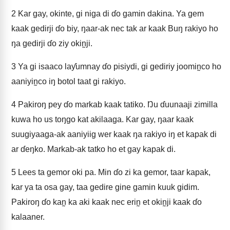
2
Kar gay, okinte, gi niga di ɗo gamin dakina. Ya gem
kaak gedirji ɗo biy, ŋaar-ak nec tak ar kaak Buŋ rakiyo ho
ŋa gedirji ɗo ziy okin̰ji.
3
Ya gi isaaco laƴumnay ɗo pisiydi, gi gediriy joomin̰co ho
aaniyin̰co iŋ botol taat gi rakiyo.
4
Pakiroŋ pey ɗo markab kaak tatiko. Ŋu ɗuunaaji zimilla
kuwa ho us toŋgo kat akilaaga. Kar gay, ŋaar kaak
suugiyaaga-ak aaniyiig wer kaak ŋa rakiyo iŋ et kapak di
ar ɗeŋko. Markab-ak tatko ho et gay kapak di.
5
Lees ta gemor oki pa. Min ɗo zi ka gemor, taar kapak,
kar ya ta osa gay, taa gedire gine gamin kuuk gidim.
Pakiroŋ ɗo kan̰ ka aki kaak nec erin̰ et okin̰ji kaak ɗo
kalaaner.