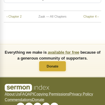
‹ Chapter 2
Zaak — All Chapters
Chapter 4 ›
Everything we make is
available for free
because of
a generous community of supporters.
Donate
About Us
FAQ
API
Copying Permissions
Privacy Policy
Commendations
Donate