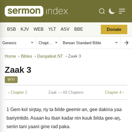
BSB
KJV
WEB
YLT
ASV
BBE
Donate
Home
›
Bibles
›
Dangaléat NT
›
Zaak 3
Zaak 3
WYI
‹ Chapter 2
Zaak — All Chapters
Chapter 4 ›
1
Gem kol siŋtay, riy ta ɓilde geemir-an, gee dakina yaa
bariyintiɗo. Asaan ku iban kadar nin kuuk ɓilda gee-aŋ,
seriin tani yaani gine raɗ paka.