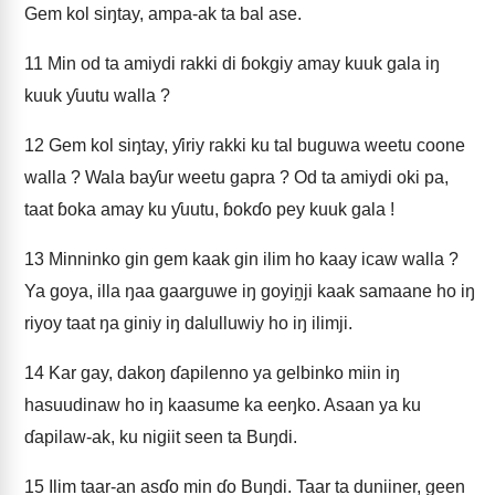
Gem kol siŋtay, ampa-ak ta bal ase.
11
Min od ta amiydi rakki di ɓokgiy amay kuuk gala iŋ
kuuk ƴuutu walla ?
12
Gem kol siŋtay, ƴiriy rakki ku tal buguwa weetu coone
walla ? Wala baƴur weetu gapra ? Od ta amiydi oki pa,
taat ɓoka amay ku ƴuutu, ɓokɗo pey kuuk gala !
13
Minninko gin gem kaak gin ilim ho kaay icaw walla ?
Ya goya, illa ŋaa gaarguwe iŋ goyin̰ji kaak samaane ho iŋ
riyoy taat ŋa giniy iŋ dalulluwiy ho iŋ ilimji.
14
Kar gay, dakoŋ ɗapilenno ya gelbinko miin iŋ
hasuudinaw ho iŋ kaasume ka eeŋko. Asaan ya ku
ɗapilaw-ak, ku nigiit seen ta Buŋdi.
15
Ilim taar-an asɗo min ɗo Buŋdi. Taar ta duniiner, geen