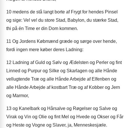
10
medens de stå langt borte af Frygt for hendes Pinsel
og sige: Ve! ve! du store Stad, Babylon, du stærke Stad,
thi på én Time er din Dom kommen.
11
Og Jordens Købmænd græde og sørge over hende,
fordi ingen mere køber deres Ladning:
12
Ladning af Guld og Sølv og Ædelsten og Perler og fint
Linned og Purpur og Silke og Skarlagen og alle Hånde
vellugtende Træ og alle Hånde Arbejde af Elfenben og
alle Hånde Arbejde af kostbart Træ og af Kobber og Jern
og Marmor,
13
og Kanelbark og Hårsalve og Røgelser og Salve og
Virak og Vin og Olie og fint Mel og Hvede og Okser og Får
og Heste og Vogne og Slaver, ja, Menneskesjæle.