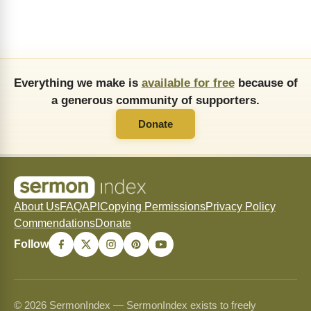
Everything we make is
available for free
because of
a generous community of supporters.
Donate
About Us
FAQ
API
Copying Permissions
Privacy Policy
Commendations
Donate
Follow
© 2026 SermonIndex — SermonIndex exists to freely