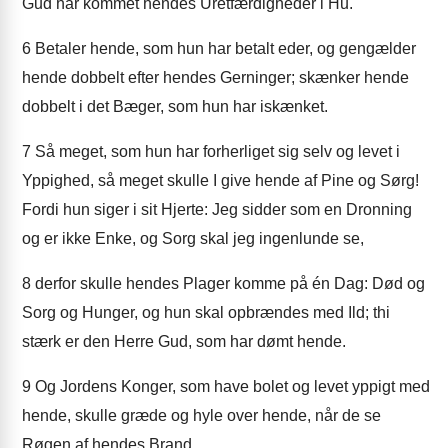
Gud har kommet hendes Uretfærdigheder i Hu.
6
Betaler hende, som hun har betalt eder, og gengælder
hende dobbelt efter hendes Gerninger; skænker hende
dobbelt i det Bæger, som hun har iskænket.
7
Så meget, som hun har forherliget sig selv og levet i
Yppighed, så meget skulle I give hende af Pine og Sørg!
Fordi hun siger i sit Hjerte: Jeg sidder som en Dronning
og er ikke Enke, og Sorg skal jeg ingenlunde se,
8
derfor skulle hendes Plager komme på én Dag: Død og
Sorg og Hunger, og hun skal opbrændes med Ild; thi
stærk er den Herre Gud, som har dømt hende.
9
Og Jordens Konger, som have bolet og levet yppigt med
hende, skulle græde og hyle over hende, når de se
Røgen af hendes Brand,