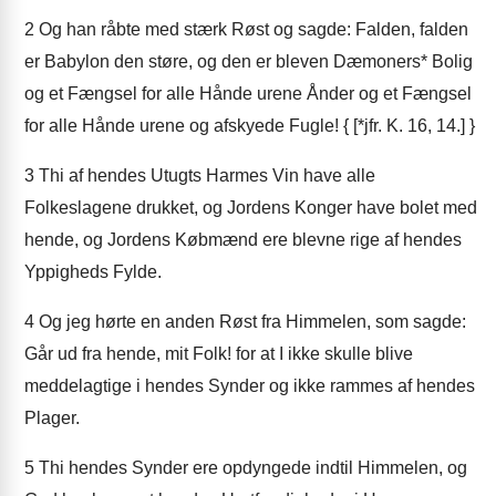
2
Og han råbte med stærk Røst og sagde: Falden, falden
er Babylon den støre, og den er bleven Dæmoners* Bolig
og et Fængsel for alle Hånde urene Ånder og et Fængsel
for alle Hånde urene og afskyede Fugle! { [*jfr. K. 16, 14.] }
3
Thi af hendes Utugts Harmes Vin have alle
Folkeslagene drukket, og Jordens Konger have bolet med
hende, og Jordens Købmænd ere blevne rige af hendes
Yppigheds Fylde.
4
Og jeg hørte en anden Røst fra Himmelen, som sagde:
Går ud fra hende, mit Folk! for at I ikke skulle blive
meddelagtige i hendes Synder og ikke rammes af hendes
Plager.
5
Thi hendes Synder ere opdyngede indtil Himmelen, og