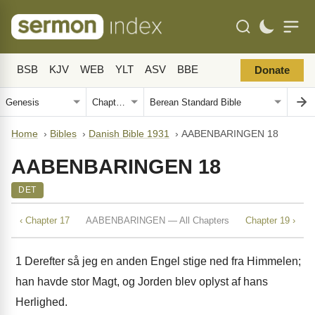
BSB
KJV
WEB
YLT
ASV
BBE
Donate
Home
›
Bibles
›
Danish Bible 1931
›
AABENBARINGEN 18
AABENBARINGEN 18
DET
‹ Chapter 17
AABENBARINGEN — All Chapters
Chapter 19 ›
1
Derefter så jeg en anden Engel stige ned fra Himmelen;
han havde stor Magt, og Jorden blev oplyst af hans
Herlighed.