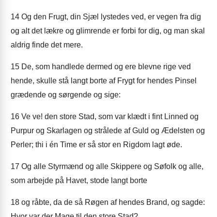
14
Og den Frugt, din Sjæl lystedes ved, er vegen fra dig
og alt det lækre og glimrende er forbi for dig, og man skal
aldrig finde det mere.
15
De, som handlede dermed og ere blevne rige ved
hende, skulle stå langt borte af Frygt for hendes Pinsel
grædende og sørgende og sige:
16
Ve ve! den store Stad, som var klædt i fint Linned og
Purpur og Skarlagen og strålede af Guld og Ædelsten og
Perler; thi i én Time er så stor en Rigdom lagt øde.
17
Og alle Styrmænd og alle Skippere og Søfolk og alle,
som arbejde på Havet, stode langt borte
18
og råbte, da de så Røgen af hendes Brand, og sagde:
Hvor var der Mage til den store Stad?