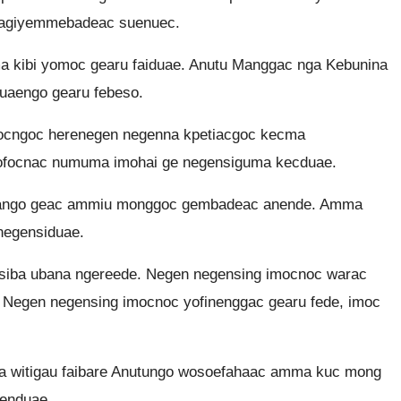
eragiyemmebadeac suenuec.
 kibi yomoc gearu faiduae. Anutu Manggac nga Kebunina
uaengo gearu febeso.
socngoc herenegen negenna kpetiacgoc kecma
tofocnac numuma imohai ge negensiguma kecduae.
nango geac ammiu monggoc gembadeac anende. Amma
negensiduae.
siba ubana ngereede. Negen negensing imocnoc warac
. Negen negensing imocnoc yofinenggac gearu fede, imoc
a witigau faibare Anutungo wosoefahaac amma kuc mong
enduae.