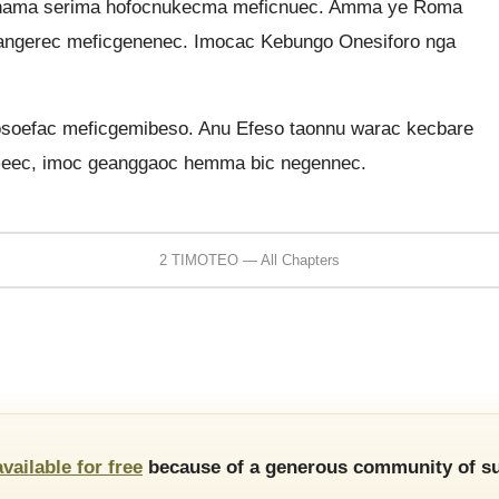
 hama serima hofocnukecma meficnuec. Amma ye Roma
ngerec meficgenenec. Imocac Kebungo Onesiforo nga
efac meficgemibeso. Anu Efeso taonnu warac kecbare
eec, imoc geanggaoc hemma bic negennec.
2 TIMOTEO — All Chapters
available for free
because of a generous community of su