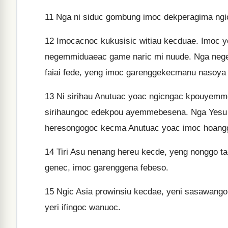
11
Nga ni siduc gombung imoc dekperagima ng
12
Imocacnoc kukusisic witiau kecduae. Imoc y
negemmiduaeac game naric mi nuude. Nga negen
faiai fede, yeng imoc garenggekecmanu nasoya
13
Ni sirihau Anutuac yoac ngicngac kpouyem
sirihaungoc edekpou ayemmebesena. Nga Yesu 
heresongogoc kecma Anutuac yoac imoc hoan
14
Tiri Asu nenang hereu kecde, yeng nonggo
genec, imoc garenggena febeso.
15
Ngic Asia prowinsiu kecdae, yeni sasawango
yeri ifingoc wanuoc.