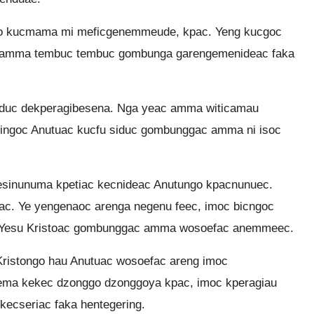
o kucmama mi meficgenemmeude, kpac. Yeng kucgoc
 amma tembuc tembuc gombunga garengemenideac faka
duc dekperagibesena. Nga yeac amma witicamau
ingoc Anutuac kucfu siduc gombunggac amma ni isoc
inunuma kpetiac kecnideac Anutungo kpacnunuec.
ac. Ye yengenaoc arenga negenu feec, imoc bicngoc
 Yesu Kristoac gombunggac amma wosoefac anemmeec.
ristongo hau Anutuac wosoefac areng imoc
kema kekec dzonggo dzonggoya kpac, imoc kperagiau
ecseriac faka hentegering.