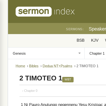
Speake
SERMONS:
BSB
KJV
Home
›
Bibles
›
Dedua NT+Psalms
›
2 TIMOTEO 1
2 TIMOTEO 1
WBT
‹ Chapter 0
1
Ni Pauro Anutungo negennenu Yesu Kristoac a