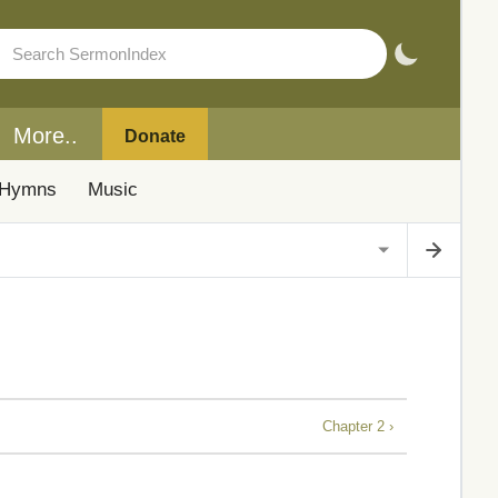
More..
Donate
Hymns
Music
Chapter 2 ›