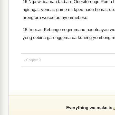
16
Nga witicamau tacbare Onesiforongo Roma
ngicngac yeneac game mi kpeu naso homac uba
arengfora wosoefac ayemmebeso.
18
Imocac Kebungo negemmanu nasotoayau woso
yeng sebina garenggema ua kuneng yombong m
‹ Chapter 0
Everything we make is