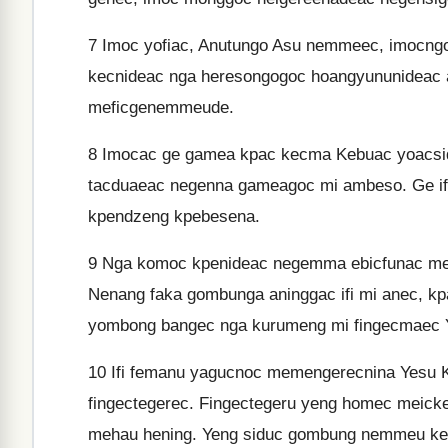
7
Imoc yofiac, Anutungo Asu nemmeec, imocng
kecnideac nga heresongogoc hoangyununideac
meficgenemmeude.
8
Imocac ge gamea kpac kecma Kebuac yoacsi
tacduaeac negenna gameagoc mi ambeso. Ge if
kpendzeng kpebesena.
9
Nga komoc kpenideac negemma ebicfunac mes
Nenang faka gombunga aninggac ifi mi anec, kp
yombong bangec nga kurumeng mi fingecmaec
10
Ifi femanu yagucnoc memengerecnina Yesu K
fingectegerec. Fingectegeru yeng homec meic
mehau hening. Yeng siduc gombung nemmeu kek