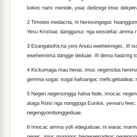
kekec naric menide, yoac dedzege imoc dekp
2
Timoteo medacna, ni heresongogoc hoangguma
Yesu Kristoac danggunuc nga wosoefac amma r
3
Esangabofocna yeni Anutu eweheimigec, ifi i
eweheimima dangge deduae. Ifi dema hadzing 
4
Kickumaga mau henai, imoc negensiba here
gemma sogac sogai hafoangoc meficgebadeac 
5
Negen negensingga hafoa fede, imocac negen
ataga Roisi nga nonggoga Eunike, yerearu feec
negengyombonggeduae.
6
Imocac amma yofi edeguduae, ni warac marin
genec, imoc monggoc heigereenadeac negensig