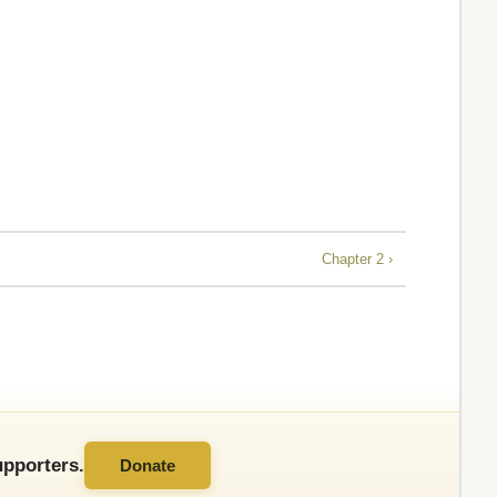
Chapter 2 ›
pporters.
Donate