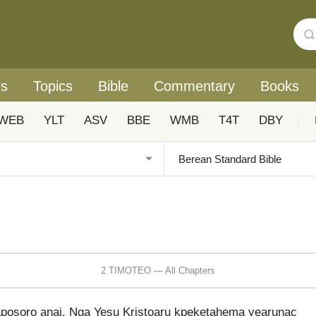
rs
Topics
Bible
Commentary
Books
WEB
YLT
ASV
BBE
WMB
T4T
DBY
|
2 TIMOTEO — All Chapters
posoro anai. Nga Yesu Kristoaru kpeketahema yearunac