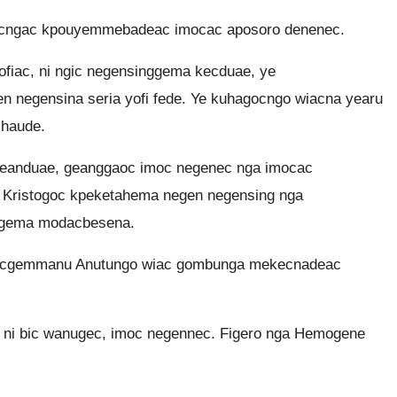
icngac kpouyemmebadeac imocac aposoro denenec.
ofiac, ni ngic negensinggema kecduae, ye
 negensina seria yofi fede. Ye kuhagocngo wiacna yearu
 haude.
meanduae, geanggaoc imoc negenec nga imocac
Kristogoc kpeketahema negen negensing nga
ggema modacbesena.
 tacgemmanu Anutungo wiac gombunga mekecnadeac
 ni bic wanugec, imoc negennec. Figero nga Hemogene