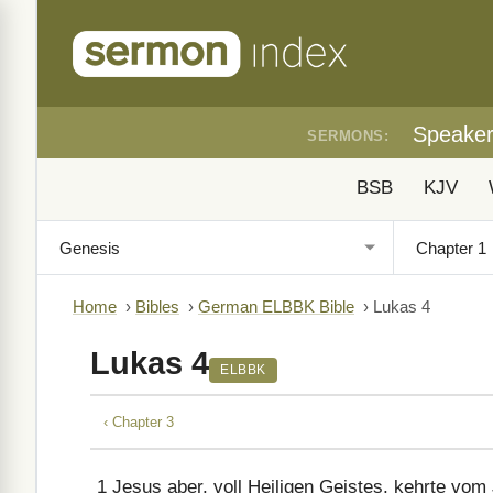
Speake
SERMONS:
BSB
KJV
Home
›
Bibles
›
German ELBBK Bible
›
Lukas 4
Lukas 4
ELBBK
‹ Chapter 3
1
Jesus aber, voll Heiligen Geistes, kehrte vom