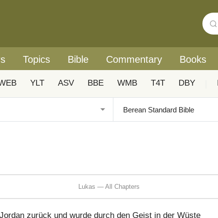
rs
Topics
Bible
Commentary
Books
WEB
YLT
ASV
BBE
WMB
T4T
DBY
|
Lukas — All Chapters
 Jordan zurück und wurde durch den Geist in der Wüste