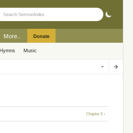
More..
Donate
Hymns
Music
Chapter 5 ›