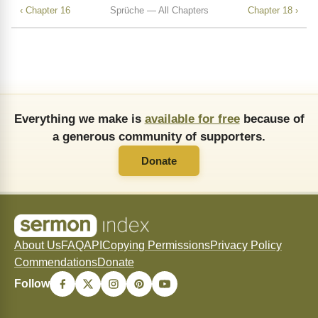
‹ Chapter 16
Sprüche — All Chapters
Chapter 18 ›
Everything we make is
available for free
because of
a generous community of supporters.
Donate
About Us
FAQ
API
Copying Permissions
Privacy Policy
Commendations
Donate
Follow