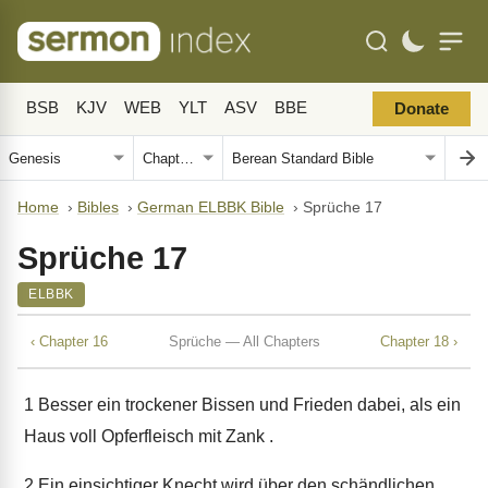
BSB
KJV
WEB
YLT
ASV
BBE
Donate
Home
›
Bibles
›
German ELBBK Bible
›
Sprüche 17
Sprüche 17
ELBBK
‹ Chapter 16
Sprüche — All Chapters
Chapter 18 ›
1
Besser ein trockener Bissen und Frieden dabei, als ein
Haus voll Opferfleisch mit Zank .
2
Ein einsichtiger Knecht wird über den schändlichen