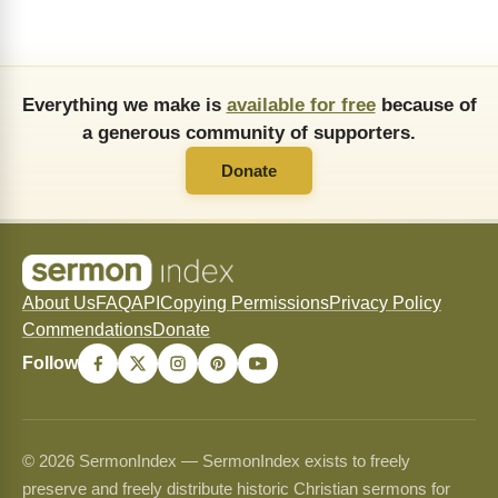
Everything we make is
available for free
because of
a generous community of supporters.
Donate
About Us
FAQ
API
Copying Permissions
Privacy Policy
Commendations
Donate
Follow
© 2026 SermonIndex — SermonIndex exists to freely
preserve and freely distribute historic Christian sermons for