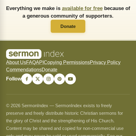
Everything we make is
available for free
because of
a generous community of supporters.
Donate
About Us
FAQ
API
Copying Permissions
Privacy Policy
Commendations
Donate
Follow
© 2026 SermonIndex — SermonIndex exists to freely
preserve and freely distribute historic Christian sermons for
the glory of Christ and the strengthening of His Church.
Content may be shared and copied for non-commercial use
only and may never be sold or used commercially. See our