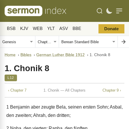
BSB
KJV
WEB
YLT
ASV
BBE
Donate
Home
›
Bibles
›
German Luther Bible 1912
›
1. Chonik 8
1. Chonik 8
L12
‹ Chapter 7
1. Chonik — All Chapters
Chapter 9 ›
1
Benjamin aber zeugte Bela, seinen ersten Sohn; Asbal,
den zweiten; Ahrah, den dritten;
2
Noha, den vierten; Rapha, den fünften.