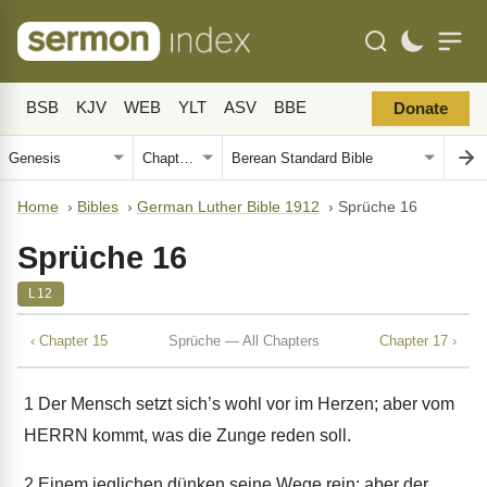
BSB
KJV
WEB
YLT
ASV
BBE
Donate
Home
›
Bibles
›
German Luther Bible 1912
›
Sprüche 16
Sprüche 16
L12
‹ Chapter 15
Sprüche — All Chapters
Chapter 17 ›
1
Der Mensch setzt sich’s wohl vor im Herzen; aber vom
HERRN kommt, was die Zunge reden soll.
2
Einem jeglichen dünken seine Wege rein; aber der