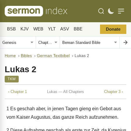
BSB
KJV
WEB
YLT
ASV
BBE
Donate
Home
›
Bibles
›
German Textbibel
›
Lukas 2
Lukas 2
TKW
‹ Chapter 1
Lukas — All Chapters
Chapter 3 ›
1
Es geschah aber, in jenen Tagen gieng ein Gebot aus
vom Kaiser Augustus, das ganze Reich aufzunehmen.
2
Diese Aufnahme geschah als erste zur Zeit, da Kyrenius