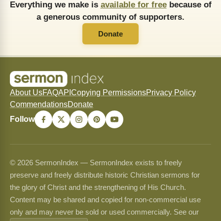
Everything we make is
available for free
because of
a generous community of supporters.
Donate
About Us
FAQ
API
Copying Permissions
Privacy Policy
Commendations
Donate
Follow
© 2026 SermonIndex — SermonIndex exists to freely
preserve and freely distribute historic Christian sermons for
the glory of Christ and the strengthening of His Church.
Content may be shared and copied for non-commercial use
only and may never be sold or used commercially. See our