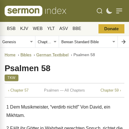
BSB
KJV
WEB
YLT
ASV
BBE
Donate
Home
›
Bibles
›
German Textbibel
›
Psalmen 58
Psalmen 58
TKW
‹ Chapter 57
Psalmen — All Chapters
Chapter 59 ›
1
Dem Musikmeister, “verdirb nicht!” Von David, ein
Mikhtam.
2
Fällt ihr Götter in Wahrheit gerechten Spruch, richtet die