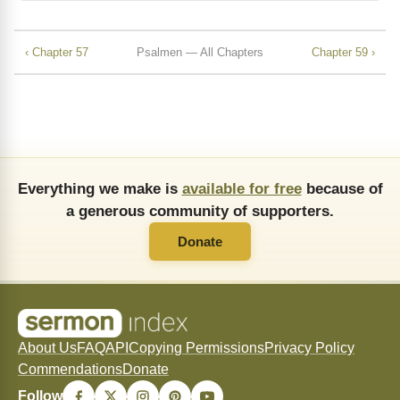
‹ Chapter 57
Psalmen — All Chapters
Chapter 59 ›
Everything we make is
available for free
because of
a generous community of supporters.
Donate
About Us
FAQ
API
Copying Permissions
Privacy Policy
Commendations
Donate
Follow