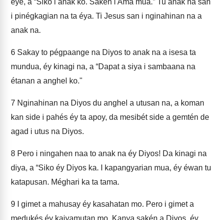
éye, a “Siko i anak ko. Sakén i Ama mua.” Tu anak na san
i pinégkagian na ta éya. Ti Jesus san i nginahinan na a
anak na.
6
Sakay to pégpaange na Diyos to anak na a isesa ta
mundua, éy kinagi na, a “Dapat a siya i sambaana na
étanan a anghel ko."
7
Nginahinan na Diyos du anghel a utusan na, a koman
kan side i pahés éy ta apoy, da mesibét side a gemtén de
agad i utus na Diyos.
8
Pero i ningahen naa to anak na éy Diyos! Da kinagi na
diya, a “Siko éy Diyos ka. I kapangyarian mua, éy éwan tu
katapusan. Méghari ka ta tama.
9
I gimet a mahusay éy kasahatan mo. Pero i gimet a
medukés éy kaiyamutan mo. Kanya sakén a Diyos, éy