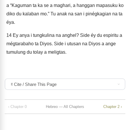
a “Kaguman ta ka se a maghari, a hanggan mapasuku ko
diko du kalaban mo.” Tu anak na san i pinégkagian na ta
éya.
14
Ey anya i tungkulina na anghel? Side éy du espiritu a
mégtarabaho ta Diyos. Side i utusan na Diyos a ange
tumulung du tolay a meligtas.
Cite / Share This Page
‹ Chapter 0
Hebreo — All Chapters
Chapter 2 ›