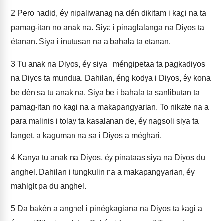
2
Pero nadid, éy nipaliwanag na dén dikitam i kagi na ta
pamag-itan no anak na. Siya i pinaglalanga na Diyos ta
étanan. Siya i inutusan na a bahala ta étanan.
3
Tu anak na Diyos, éy siya i méngipetaa ta pagkadiyos
na Diyos ta mundua. Dahilan, éng kodya i Diyos, éy kona
be dén sa tu anak na. Siya be i bahala ta sanlibutan ta
pamag-itan no kagi na a makapangyarian. To nikate na a
para malinis i tolay ta kasalanan de, éy nagsoli siya ta
langet, a kaguman na sa i Diyos a méghari.
4
Kanya tu anak na Diyos, éy pinataas siya na Diyos du
anghel. Dahilan i tungkulin na a makapangyarian, éy
mahigit pa du anghel.
5
Da bakén a anghel i pinégkagiana na Diyos ta kagi a