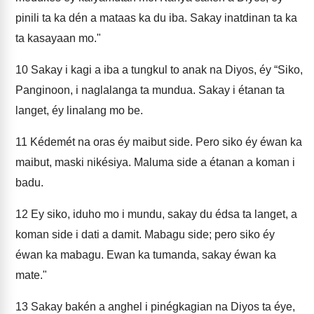
pinili ta ka dén a mataas ka du iba. Sakay inatdinan ta ka
ta kasayaan mo."
10
Sakay i kagi a iba a tungkul to anak na Diyos, éy “Siko,
Panginoon, i naglalanga ta mundua. Sakay i étanan ta
langet, éy linalang mo be.
11
Kédemét na oras éy maibut side. Pero siko éy éwan ka
maibut, maski nikésiya. Maluma side a étanan a koman i
badu.
12
Ey siko, iduho mo i mundu, sakay du édsa ta langet, a
koman side i dati a damit. Mabagu side; pero siko éy
éwan ka mabagu. Ewan ka tumanda, sakay éwan ka
mate."
13
Sakay bakén a anghel i pinégkagian na Diyos ta éye,