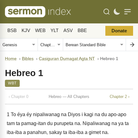
BSB
KJV
WEB
YLT
ASV
BBE
Donate
Home
›
Bibles
›
Casiguran Dumagat Agta NT
›
Hebreo 1
Hebreo 1
WBT
‹ Chapter 0
Hebreo — All Chapters
Chapter 2 ›
1
To éya éy nipaliwanag na Diyos i kagi na du apo-apo
tam ta pamag-itan du purupeta na. Nipaliwanag na ya ta
iba-iba a panahun, sakay ta iba-iba a gimet na.