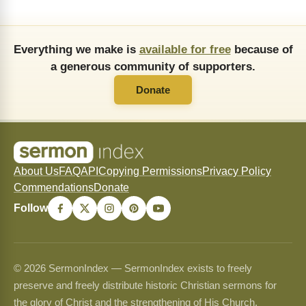
Everything we make is
available for free
because of
a generous community of supporters.
Donate
About Us
FAQ
API
Copying Permissions
Privacy Policy
Commendations
Donate
Follow
© 2026 SermonIndex — SermonIndex exists to freely
preserve and freely distribute historic Christian sermons for
the glory of Christ and the strengthening of His Church.