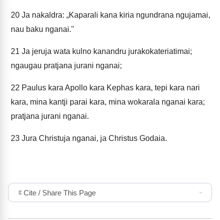
20
Ja nakaldra: „Kaparali kana kiria ngundrana ngujamai,
nau baku nganai."
21
Ja jeruja wata kulno kanandru jurakokateriatimai;
ngaugau pratjana jurani nganai;
22
Paulus kara Apollo kara Kephas kara, tepi kara nari
kara, mina kantji parai kara, mina wokarala nganai kara;
pratjana jurani nganai.
23
Jura Christuja nganai, ja Christus Godaia.
Cite / Share This Page