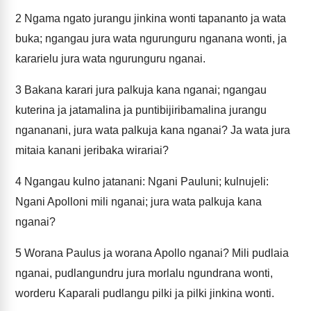
2
Ngama ngato jurangu jinkina wonti tapananto ja wata
buka; ngangau jura wata ngurunguru nganana wonti, ja
kararielu jura wata ngurunguru nganai.
3
Bakana karari jura palkuja kana nganai; ngangau
kuterina ja jatamalina ja puntibijiribamalina jurangu
ngananani, jura wata palkuja kana nganai? Ja wata jura
mitaia kanani jeribaka wirariai?
4
Ngangau kulno jatanani: Ngani Pauluni; kulnujeli:
Ngani Apolloni mili nganai; jura wata palkuja kana
nganai?
5
Worana Paulus ja worana Apollo nganai? Mili pudlaia
nganai, pudlangundru jura morlalu ngundrana wonti,
worderu Kaparali pudlangu pilki ja pilki jinkina wonti.