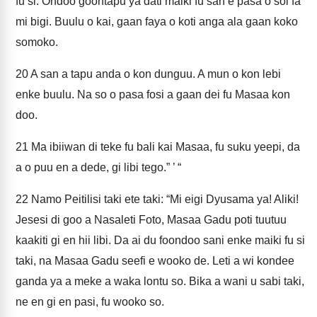
fu si. Ondoo goontapu ya dati maiki fu san e pasa o soi fa
mi bigi. Buulu o kai, gaan faya o koti anga ala gaan koko
somoko.
20
A san a tapu anda o kon dunguu. A mun o kon lebi
enke buulu. Na so o pasa fosi a gaan dei fu Masaa kon
doo.
21
Ma ibiiwan di teke fu bali kai Masaa, fu suku yeepi, da
a o puu en a dede, gi libi tego.” ’ “
22
Namo Peitilisi taki ete taki: “Mi eigi Dyusama ya! Aliki!
Jesesi di goo a Nasaleti Foto, Masaa Gadu poti tuutuu
kaakiti gi en hii libi. Da ai du foondoo sani enke maiki fu si
taki, na Masaa Gadu seefi e wooko de. Leti a wi kondee
ganda ya a meke a waka lontu so. Bika a wani u sabi taki,
ne en gi en pasi, fu wooko so.