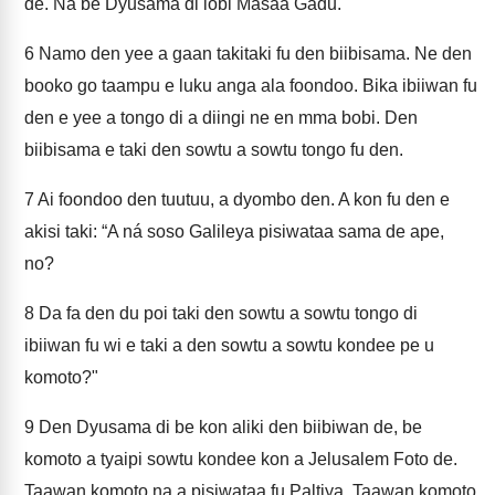
de. Na be Dyusama di lobi Masaa Gadu.
6
Namo den yee a gaan takitaki fu den biibisama. Ne den
booko go taampu e luku anga ala foondoo. Bika ibiiwan fu
den e yee a tongo di a diingi ne en mma bobi. Den
biibisama e taki den sowtu a sowtu tongo fu den.
7
Ai foondoo den tuutuu, a dyombo den. A kon fu den e
akisi taki: “A ná soso Galileya pisiwataa sama de ape,
no?
8
Da fa den du poi taki den sowtu a sowtu tongo di
ibiiwan fu wi e taki a den sowtu a sowtu kondee pe u
komoto?"
9
Den Dyusama di be kon aliki den biibiwan de, be
komoto a tyaipi sowtu kondee kon a Jelusalem Foto de.
Taawan komoto na a pisiwataa fu Paltiya. Taawan komoto