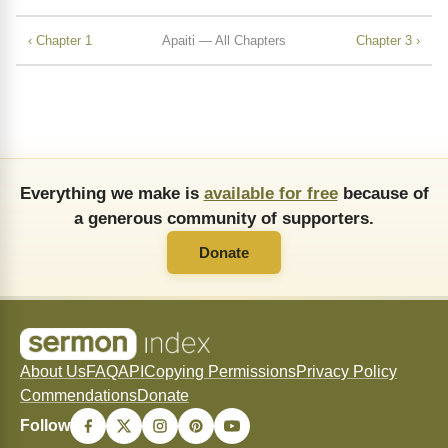
‹ Chapter 1
Apaiti — All Chapters
Chapter 3 ›
Everything we make is
available for free
because of
a generous community of supporters.
Donate
About Us
FAQ
API
Copying Permissions
Privacy Policy
Commendations
Donate
Follow