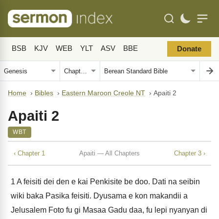
BSB
KJV
WEB
YLT
ASV
BBE
Donate
Home
›
Bibles
›
Eastern Maroon Creole NT
›
Apaiti 2
Apaiti 2
WBT
‹ Chapter 1
Apaiti — All Chapters
Chapter 3 ›
1
A feisiti dei den e kai Penkisite be doo. Dati na seibin
wiki baka Pasika feisiti. Dyusama e kon makandii a
Jelusalem Foto fu gi Masaa Gadu daa, fu lepi nyanyan di