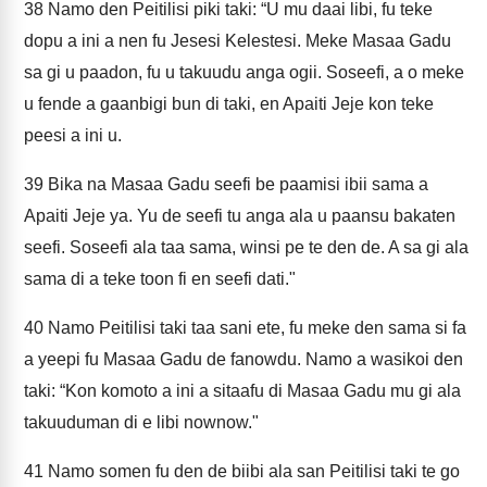
38
Namo den Peitilisi piki taki: “U mu daai libi, fu teke
dopu a ini a nen fu Jesesi Kelestesi. Meke Masaa Gadu
sa gi u paadon, fu u takuudu anga ogii. Soseefi, a o meke
u fende a gaanbigi bun di taki, en Apaiti Jeje kon teke
peesi a ini u.
39
Bika na Masaa Gadu seefi be paamisi ibii sama a
Apaiti Jeje ya. Yu de seefi tu anga ala u paansu bakaten
seefi. Soseefi ala taa sama, winsi pe te den de. A sa gi ala
sama di a teke toon fi en seefi dati."
40
Namo Peitilisi taki taa sani ete, fu meke den sama si fa
a yeepi fu Masaa Gadu de fanowdu. Namo a wasikoi den
taki: “Kon komoto a ini a sitaafu di Masaa Gadu mu gi ala
takuuduman di e libi nownow."
41
Namo somen fu den de biibi ala san Peitilisi taki te go