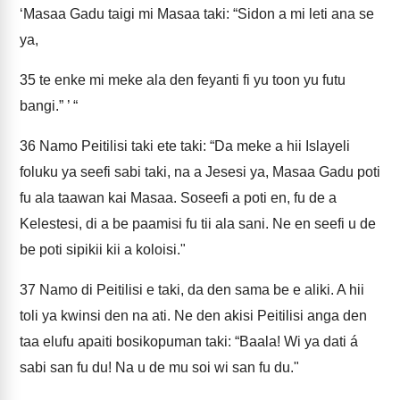
‘Masaa Gadu taigi mi Masaa taki: “Sidon a mi leti ana se
ya,
35
te enke mi meke ala den feyanti fi yu toon yu futu
bangi.” ’ “
36
Namo Peitilisi taki ete taki: “Da meke a hii Islayeli
foluku ya seefi sabi taki, na a Jesesi ya, Masaa Gadu poti
fu ala taawan kai Masaa. Soseefi a poti en, fu de a
Kelestesi, di a be paamisi fu tii ala sani. Ne en seefi u de
be poti sipikii kii a koloisi."
37
Namo di Peitilisi e taki, da den sama be e aliki. A hii
toli ya kwinsi den na ati. Ne den akisi Peitilisi anga den
taa elufu apaiti bosikopuman taki: “Baala! Wi ya dati á
sabi san fu du! Na u de mu soi wi san fu du."