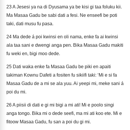
23
A Jesesi ya na di Dyusama ya be kisi gi taa foluku kii.
Ma Masaa Gadu be sabi dati a fesi. Ne enseefi be poti
taki, dati musu fu pasa.
24
Ma dede á poi kwinsi en oli nama, enke fa ai kwinsi
ala taa sani e dwengi anga pen. Bika Masaa Gadu makiti
fu weki en, bigi moo dede.
25
Dati waka enke fa Masaa Gadu be piki en apaiti
takiman Kownu Dafeti a fositen fu sikiifi taki: ‘Mi e si fa
Masaa Gadu de a mi se ala yuu. Ai yeepi mi, meke sani á
poi du mi.
26
A piisii di dati e gi mi bigi a mi ati! Mi e poolo singi
anga tongo. Bika mi o dede seefi, ma mi ati koo ete. Mi e
fitoow Masaa Gadu, fu san a poi du gi mi.