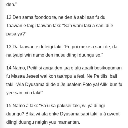
den."
12
Den sama foondoo te, ne den á sabi san fu du.
Taawan e taigi taawan taki: “San wani taki a sani di e
pasa ya?"
13
Da taawan e deleigi taki: “Fu poi meke a sani de, da
na tyaipi win namo den musu diingi duungu so."
14
Namo, Peitilisi anga den taa elufu apaiti bosikopuman
fu Masaa Jesesi wai kon taampu a fesi. Ne Peitilisi bali
taki: “Ala Dyusama di de a Jelusalem Foto ya! Aliki bun fu
yee san mi o taki!"
15
Namo a taki: “Fa u sa pakisei taki, wi ya diingi
duungu? Bika wi ala enke Dyusama sabi taki, u á gwenti
diingi duungu neigin yuu mamanten.