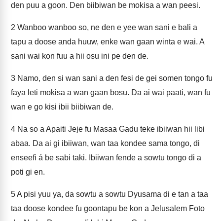
den puu a goon. Den biibiwan be mokisa a wan peesi.
2
Wanboo wanboo so, ne den e yee wan sani e bali a
tapu a doose anda huuw, enke wan gaan winta e wai. A
sani wai kon fuu a hii osu ini pe den de.
3
Namo, den si wan sani a den fesi de gei somen tongo fu
faya leti mokisa a wan gaan bosu. Da ai wai paati, wan fu
wan e go kisi ibii biibiwan de.
4
Na so a Apaiti Jeje fu Masaa Gadu teke ibiiwan hii libi
abaa. Da ai gi ibiiwan, wan taa kondee sama tongo, di
enseefi á be sabi taki. Ibiiwan fende a sowtu tongo di a
poti gi en.
5
A pisi yuu ya, da sowtu a sowtu Dyusama di e tan a taa
taa doose kondee fu goontapu be kon a Jelusalem Foto