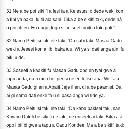
31
Ne a be poi sikiifi a fesi fa a Kelestesi o dede weki kon
a libi ya baka, fu tii ala sani. Bika a be sikiifi taki, dede ná
o poi oli en. En dugu dugu sikin seefi noiti o loto poli."
32
Namo Peitilisi taki ete taki: “Da sabi taki, Masaa Gadu
weki a Jesesi kon a libi baka tuu. Wi ya si dati anga ain, fu
piki u de.
33
Soseefi a kaakiti fu Masaa Gadu opo en tyai gwe a
tapu anda, na a moo hei peesi ne en letise ana. Wi Tata,
Masaa Gadu gi en a Apaiti Jeje fi en, di a be paamisi. Da
ai gi sama dati enke fa u si pasa anga wi tide ya."
34
Namo Peitilisi taki ete taki: “Da kaba pakisei taki, san
Kownu Dafeti be sikiifi de taki, ne enseefi ai taki. Bika a á
opo libilibi gwe a tapu a Gadu Kondee. Ma a be sikiifi taki: