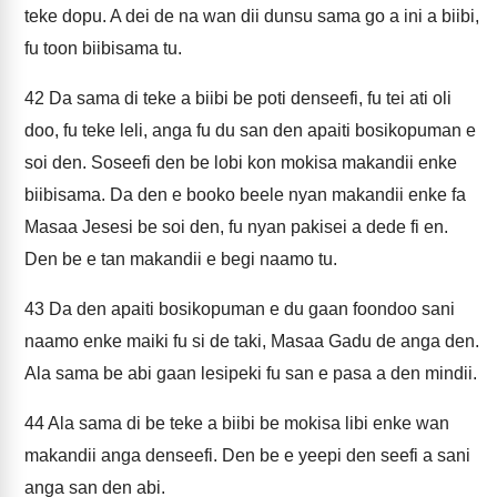
teke dopu. A dei de na wan dii dunsu sama go a ini a biibi,
fu toon biibisama tu.
42
Da sama di teke a biibi be poti denseefi, fu tei ati oli
doo, fu teke leli, anga fu du san den apaiti bosikopuman e
soi den. Soseefi den be lobi kon mokisa makandii enke
biibisama. Da den e booko beele nyan makandii enke fa
Masaa Jesesi be soi den, fu nyan pakisei a dede fi en.
Den be e tan makandii e begi naamo tu.
43
Da den apaiti bosikopuman e du gaan foondoo sani
naamo enke maiki fu si de taki, Masaa Gadu de anga den.
Ala sama be abi gaan lesipeki fu san e pasa a den mindii.
44
Ala sama di be teke a biibi be mokisa libi enke wan
makandii anga denseefi. Den be e yeepi den seefi a sani
anga san den abi.