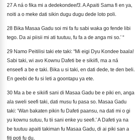
27
A ná o fika mi a dedekondee
f3
. A Apaiti Sama fi en ya,
noiti a o meke dati sikin dugu dugu dede loto poli.
28
Bika Masaa Gadu soi mi fa fu sabi waka go fende libi
tego. Da ai piisii mi ati tuutuu, fu fa a de anga mi so.’ “
29
Namo Peitilisi taki ete taki: “Mi eigi Dyu Kondee baala!
Sabi taki, wi avo Kownu Dafeti be e sikiifi, ma a ná
enseefi a be e taki. Bika u si taki, en dati dede, te den beli.
En geebi de fu si leti a goontapu ya ete.
30
Ma a be e sikiifi sani di Masaa Gadu be e piki en, anga
ala sweli seefi taki, dati musu fu pasa so. Masaa Gadu
taki: ‘Wan bakaten pikin fu Dafeti paansu, na dati mi o gi
yu kownu sutuu, fu tii sani enke yu seefi.’ A Dafeti ya na
be tuutuu apaiti takiman fu Masaa Gadu, di ai piki san a
fiti poti fu du.