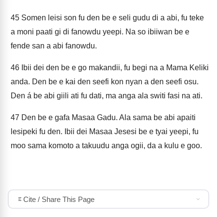
45
Somen leisi son fu den be e seli gudu di a abi, fu teke
a moni paati gi di fanowdu yeepi. Na so ibiiwan be e
fende san a abi fanowdu.
46
Ibii dei den be e go makandii, fu begi na a Mama Keliki
anda. Den be e kai den seefi kon nyan a den seefi osu.
Den á be abi giili ati fu dati, ma anga ala switi fasi na ati.
47
Den be e gafa Masaa Gadu. Ala sama be abi apaiti
lesipeki fu den. Ibii dei Masaa Jesesi be e tyai yeepi, fu
moo sama komoto a takuudu anga ogii, da a kulu e goo.
Cite / Share This Page