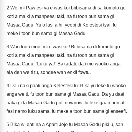
2
We, mi Pawlesi ya e wasikoi biibisama di sa komoto go
koti a maiki a manpeesi taki, na fu toon bun sama gi
Masaa Gadu. Yu o lasi a hii yeepi di Kelestesi tyai, fu
meke i toon bun sama gi Masaa Gadu.
3
Wan toon moo, mi e wasikoi! Biibisama di komoto go
koti a maiki a manpeesi taki, na fu toon bun sama gi
Masaa Gadu: “Luku ya!” Bakadati, da i mu wooko anga
ala den weiti tu, sondee wan enkii fowtu.
4
Da i naki paati anga Kelestesi tu. Bika yu teke fu wooko
anga weiti, fu toon bun sama gi Masaa Gadu. Da yu daai
baka gi fa Masaa Gadu poti nownow, fu teke gaan bun ati
fasi namo luku sama, fu meke a toon bun sama gi enseefi.
5
Bika wi dati na a Apaiti Jeje fu Masaa Gadu piki u, san