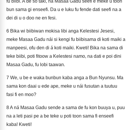
fu biibi. A de so taki, na Masaa Gadu seefi e meke u toon
bun sama gi enseefi. Da u e luku fu fende dati seefi na a
dei di u o doo ne en fesi.
6
Bika wi biibiwan mokisa libi anga Kelestesi Jesesi,
meke Masaa Gadu nái si kengi fu biibisama di koti maiki a
manpeesi, ofu den di á koti maiki. Kweti! Bika na sama di
teke biibi, poti fitoow a Kelestesi namo, na dati e poi dini
Masaa Gadu, fu lobi taawan.
7
We, u be e waka bunbun kaba anga a Bun Nyunsu. Ma
sama kon daai u ede ape, meke u nái fusutan a tuutuu
fasi fi en moo?
8
A ná Masaa Gadu sende a sama de fu kon buuya u, puu
na a leti pasi pe a be teke u poti toon sama fi enseefi
kaba! Kweti!