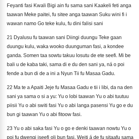
Feyanti fasi Kwali Bigi ain fu sama sani Kaakeli feti anga
taawan Meke paitei, fu sitee anga taawan Suku wini fi i
wawan namo Go teke kulu, fu dini falisi sani
21
Dyalusu fu taawan sani Diingi duungu Teke gaan
duungu kulu, waka wooko duunguman fasi, a kondee
ganda. Somen taa sowtu takuu losutu de ete seefi. Mi be
bali u de kaba taki, sama di e du den sani ya, ná o poi
fende a bun di de a ini a Nyun Tii fu Masaa Gadu.
22
Ma te a Apaiti Jeje fu Masaa Gadu e tii i libi, da na den
sani ya sama o si a yu: Yu o lobi taawan Yu o abi tuutuu
piisii Yu o abi switi fasi Yu o abi langa pasensi Yu go e du
bun gi taawan Yu o abi fitoow fasi.
23
Yu o abi saka fasi Yu o go e denki taawan nowtu Yu o
poi fu dwengi iseefi oli bun fasi. Weiti á de fu sitaafu sama