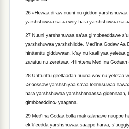
26
«Hewaa diraw nuuni nu giddon yarshshuwaa s
yarshshuwaa sa’aa woy hara yarshshuwaa sa’a
27
Nuuni yarshshuwaa sa’aa gimbbeeddawe s’uu
yarshshuwaa yarshshiidde, Med’ina Godaw Aa 
hinttenttu gidduwaan, k’ay nu kaalliyaa yeleta
zaratuu nu zeretsaa, ‹Hinttena Med’ina Godaa
28
Unttunttu geellaadan nuuna woy nu yeletaa w
‹S’oossaw yarshshiyaa sa’aa leemisuwaa hawaa
hara yarshshuwaa yarshshanaassa gidennaan, 
gimbbeeddino› yaagana.
29
Med’ina Godaa bolla makkalanawe nuuppe ha
ek’k’eedda yarshshuwaa saappe haraa, s’uugg