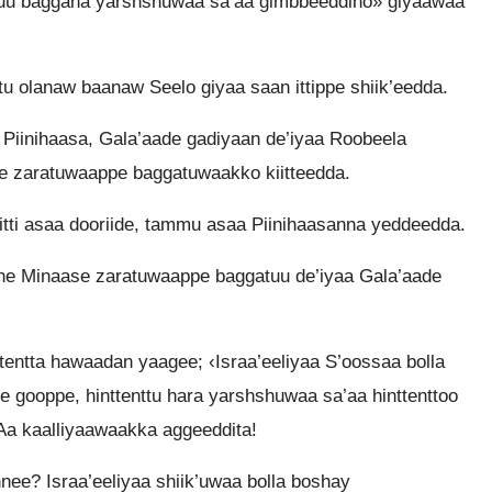
atuu baggana yarshshuwaa sa’aa gimbbeeddino» giyaawaa
u olanaw baanaw Seelo giyaa saan ittippe shiik’eedda.
 Piinihaasa, Gala’aade gadiyaan de’iyaa Roobeela
 zaratuwaappe baggatuwaakko kiitteedda.
ti itti asaa dooriide, tammu asaa Piinihaasanna yeddeedda.
ne Minaase zaratuwaappe baggatuu de’iyaa Gala’aade
ntta hawaadan yaagee; ‹Israa’eeliyaa S’oossaa bolla
 gooppe, hinttenttu hara yarshshuwaa sa’aa hinttenttoo
Aa kaalliyaawaakka aggeeddita!
ee? Israa’eeliyaa shiik’uwaa bolla boshay