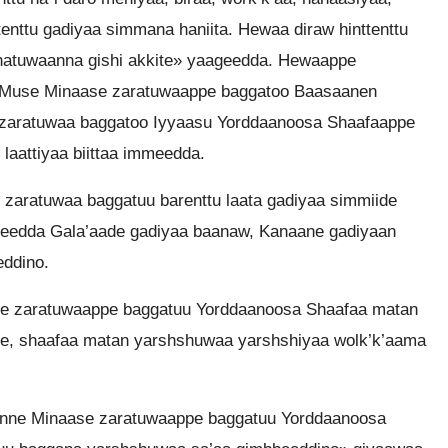
tenttu gadiyaa simmana haniita. Hewaa diraw hinttenttu
hatuwaanna gishi akkite» yaageedda. Hewaappe
o. Muse Minaase zaratuwaappe baggatoo Baasaanen
 zaratuwaa baggatoo Iyyaasu Yorddaanoosa Shaafaappe
laattiyaa biittaa immeedda.
zaratuwaa baggatuu barenttu laata gadiyaa simmiide
teedda Gala’aade gadiyaa baanaw, Kanaane gadiyaan
eddino.
se zaratuwaappe baggatuu Yorddaanoosa Shaafaa matan
de, shaafaa matan yarshshuwaa yarshshiyaa wolk’k’aama
unne Minaase zaratuwaappe baggatuu Yorddaanoosa