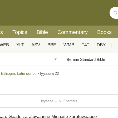
rs
Topics
Bible
Commentary
Books
WEB
YLT
ASV
BBE
WMB
T4T
DBY
|
Ethiopia, Latin script
›
Iyyaasa 22
Iyyaasa — All Chapters
saa, Gaade zaratuwaanne Minaase zaratuwaappe