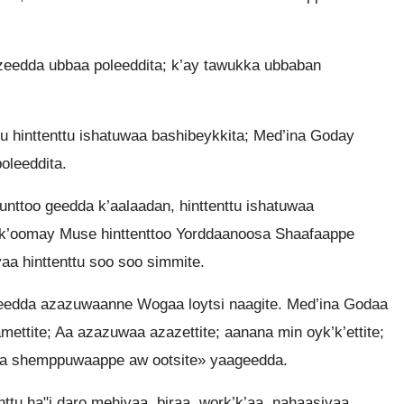
eedda ubbaa poleeddita; k’ay tawukka ubbaban
 hinttenttu ishatuwaa bashibeykkita; Med’ina Goday
oleeddita.
nttoo geedda k’aalaadan, hinttenttu ishatuwaa
k’oomay Muse hinttenttoo Yorddaanoosa Shaafaappe
aa hinttenttu soo soo simmite.
eedda azazuwaanne Wogaa loytsi naagite. Med’ina Godaa
amettite; Aa azazuwaa azazettite; aanana min oyk’k’ettite;
aa shemppuwaappe aw ootsite» yaageedda.
enttu ha"i daro mehiyaa, biraa, work’k’aa, nahaasiyaa,