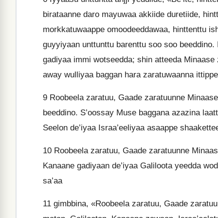
birataanne daro mayuwaa akkiide duretiide, hint
morkkatuwaappe omoodeeddawaa, hinttenttu is
guyyiyaan unttunttu barenttu soo soo beeddin
gadiyaa immi wotseedda; shin atteeda Minaase
away wulliyaa baggan hara zaratuwaanna ittippe 
9
Roobeela zaratuu, Gaade zaratuunne Minaase 
beeddino. S’oossay Muse baggana azazina laat
Seelon de’iyaa Israa’eeliyaa asaappe shaakette
10
Roobeela zaratuu, Gaade zaratuunne Minaa
Kanaane gadiyaan de’iyaa Galiloota yeedda wo
sa’aa
11
gimbbina, «Roobeela zaratuu, Gaade zaratu