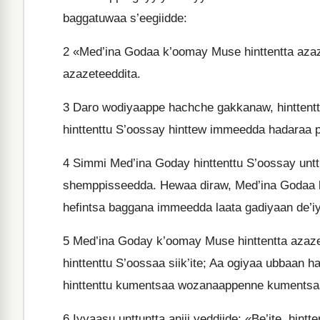
baggatuwaa s’eegiidde:
2
«Med’ina Godaa k’oomay Muse hinttentta azaz
azazeteeddita.
3
Daro wodiyaappe hachche gakkanaw, hinttenttu
hinttenttu S’oossay hinttew immeedda hadaraa p
4
Simmi Med’ina Goday hinttenttu S’oossay unttu
shemppisseedda. Hewaa diraw, Med’ina Godaa 
hefintsa baggana immeedda laata gadiyaan de’iy
5
Med’ina Goday k’oomay Muse hinttentta azaz
hinttenttu S’oossaa siik’ite; Aa ogiyaa ubbaan h
hinttenttu kumentsaa wozanaappenne kuments
6
Iyyaasu unttuntta anjji yeddiide; «Be’ite, hintt