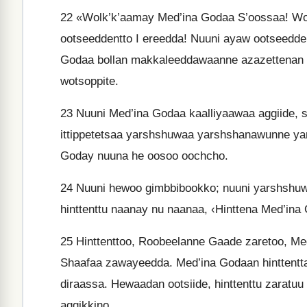
22
«Wolk’k’aamay Med’ina Godaa S’oossaa! Wo
ootseeddentto I ereedda! Nuuni ayaw ootseedden
Godaa bollan makkaleeddawaanne azazettenan 
wotsoppite.
23
Nuuni Med’ina Godaa kaalliyaawaa aggiide,
ittippetetsaa yarshshuwaa yarshshanawunne ya
Goday nuuna he oosoo oochcho.
24
Nuuni hewoo gimbbibookko; nuuni yarshshuw
hinttenttu naanay nu naanaa, ‹Hinttena Med’ina
25
Hinttenttoo, Roobeelanne Gaade zaretoo, Med
Shaafaa zawayeedda. Med’ina Godaan hinttentt
diraassa. Hewaadan ootsiide, hinttenttu zarat
aggikkino.