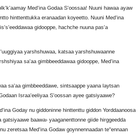
lk’k’aamay Med’ina Godaa S’oossaa! Nuuni hawaa ayaw
tto hinttenttukka eranaadan koyeetto. Nuuni Med’ina
is’s’eeddawaa gidooppe, hachche nuuna pas’a
 s’uuggiyaa yarshshuwaa, katsaa yarshshuwaanne
rshshiyaa sa’aa gimbbeeddawaa gidooppe, Med’ina
aa sa’aa gimbbeeddawe, sintsaappe yaana laytsan
 Godaan Israa’eeliyaa S’oossan ayee gatsiyaawe?
’ina Goday nu giddoninne hinttenttu giddon Yorddaanoosa
a gatsiyaawe baawa› yaaganenttonne giide hirggeedda
uu nu zeretsaa Med’ina Godaw goynnennaadan te"ennaan