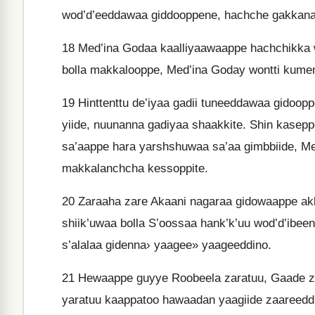
wod’d’eeddawaa giddooppene, hachche gakkana
18
Med’ina Godaa kaalliyaawaappe hachchikka 
bolla makkalooppe, Med’ina Goday wontti kument
19
Hinttenttu de’iyaa gadii tuneeddawaa gidoop
yiide, nuunanna gadiyaa shaakkite. Shin kasep
sa’aappe hara yarshshuwaa sa’aa gimbbiide, M
makkalanchcha kessoppite.
20
Zaraaha zare Akaani nagaraa gidowaappe akki
shiik’uwaa bolla S’oossaa hank’k’uu wod’d’ib
s’alalaa gidenna› yaagee» yaageeddino.
21
Hewaappe guyye Roobeela zaratuu, Gaade za
yaratuu kaappatoo hawaadan yaagiide zaareedd