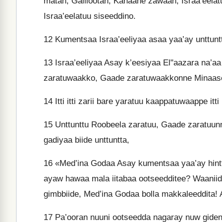
matan, Galilootan, Kanaane zawaan, Israa’eel
Israa’eelatuu siseeddino.
12
Kumentsaa Israa’eeliyaa asaa yaa’ay unttuntt
13
Israa’eeliyaa Asay k’eesiyaa El"aazara na’aa
zaratuwaakko, Gaade zaratuwaakkonne Minaase
14
Itti itti zarii bare yaratuu kaappatuwaappe it
15
Unttunttu Roobeela zaratuu, Gaade zaratuun
gadiyaa biide unttuntta,
16
«Med’ina Godaa Asay kumentsaa yaa’ay hintte
ayaw hawaa mala iitabaa ootseedditee? Waaniide
gimbbiide, Med’ina Godaa bolla makkaleeddita! 
17
Pa’ooran nuuni ootseedda nagaray nuw gidenn