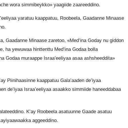
hche wora simmibeykko» yaagiide zaareeddino.
a’eeliyaa yaratuu kaappatuu, Roobeela, Gaadanne Minaase
no.
ela, Gaadanne Minaase zaretoo, «Med’ina Goday nu giddon
, ha yewuwaa hinttenttu Med’ina Godaa bolla
’ina Godaa muraappe Israa’eeliyaa asaa ashsheeddita»
ay Piinihaasinne kaappatuu Gala’aaden de’iyaa
n de’iyaa Israa’eeliyaa asaakko simmiide haneeddabaa
alateeddino. K’ay Roobeela asatuunne Gaade asatuu
asayiyaawaakka aggeeddino.