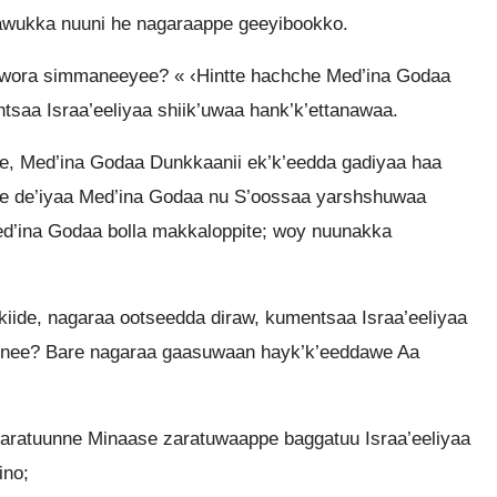
wukka nuuni he nagaraappe geeyibookko.
wora simmaneeyee? « ‹Hintte hachche Med’ina Godaa
saa Israa’eeliyaa shiik’uwaa hank’k’ettanawaa.
pe, Med’ina Godaa Dunkkaanii ek’k’eedda gadiyaa haa
pe de’iyaa Med’ina Godaa nu S’oossaa yarshshuwaa
ed’ina Godaa bolla makkaloppite; woy nuunakka
ide, nagaraa ootseedda diraw, kumentsaa Israa’eeliyaa
eennee? Bare nagaraa gaasuwaan hayk’k’eeddawe Aa
ratuunne Minaase zaratuwaappe baggatuu Israa’eeliyaa
ino;