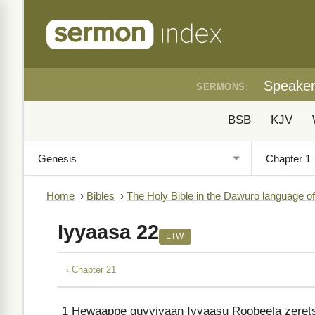
Speake
SERMONS:
BSB
KJV
Home
›
Bibles
›
The Holy Bible in the Dawuro language of 
Iyyaasa 22
LTW
‹ Chapter 21
1
Hewaappe guyyiyaan Iyyaasu Roobeela zeret