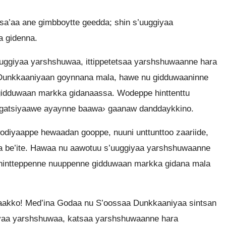
a’aa ane gimbboytte geedda; shin s’uuggiyaa
a gidenna.
ggiyaa yarshshuwaa, ittippetetsaa yarshshuwaanne hara
Dunkkaaniyaan goynnana mala, hawe nu gidduwaaninne
a gidduwaan markka gidanaassa. Wodeppe hinttenttu
n gatsiyaawe ayaynne baawa› gaanaw danddaykkino.
odiyaappe hewaadan gooppe, nuuni unttunttoo zaariide,
 be’ite. Hawaa nu aawotuu s’uuggiyaa yarshshuwaanne
hintteppenne nuuppenne gidduwaan markka gidana mala
akko! Med’ina Godaa nu S’oossaa Dunkkaaniyaa sintsan
iyaa yarshshuwaa, katsaa yarshshuwaanne hara