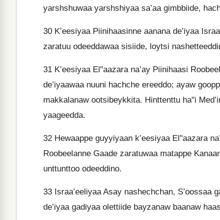
yarshshuwaa yarshshiyaa sa’aa gimbbiide, hac
30
K’eesiyaa Piinihaasinne aanana de’iyaa Isra
zaratuu odeeddawaa sisiide, loytsi nashetteeddi
31
K’eesiyaa El"aazara na’ay Piinihaasi Roobe
de’iyaawaa nuuni hachche ereeddo; ayaw gooppe
makkalanaw ootsibeykkita. Hinttenttu ha"i Med
yaageedda.
32
Hewaappe guyyiyaan k’eesiyaa El"aazara na’
Roobeelanne Gaade zaratuwaa matappe Kanaane
unttunttoo odeeddino.
33
Israa’eeliyaa Asay nashechchan, S’oossaa g
de’iyaa gadiyaa olettiide bayzanaw baanaw ha