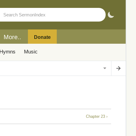
More..
Donate
Hymns
Music
Chapter 23 ›