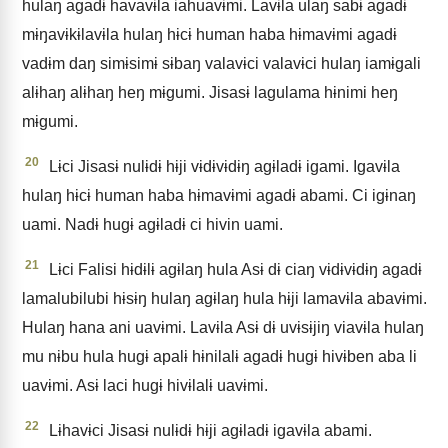
hulaŋ agadɨ havavɨla iahuavɨmi. Lavɨla ulaŋ sabɨ agadɨ
mɨŋavɨkɨlavɨla hulaŋ hɨcɨ human haba hɨmavɨmi agadɨ
vadɨm daŋ simɨsimɨ sɨbaŋ valavɨci valavɨci hulaŋ iamɨgali
alɨhaŋ alɨhaŋ heŋ mɨgumi. Jisasɨ lagulama hɨnimi heŋ
mɨgumi.
20
Lɨci Jisasɨ nulɨdɨ hɨji vɨdɨvɨdɨŋ agɨladɨ igami. Igavɨla
hulaŋ hɨcɨ human haba hɨmavɨmi agadɨ abami. Ci igɨnaŋ
uami. Nadɨ hugɨ agɨladɨ ci hivin uami.
21
Lɨci Falisi hɨdɨlɨ agɨlaŋ hula Asɨ dɨ ciaŋ vɨdɨvɨdɨŋ agadɨ
lamalubilubi hɨsɨŋ hulaŋ agɨlaŋ hula hɨji lamavɨla abavɨmi.
Hulaŋ hana ani uavɨmi. Lavɨla Asɨ dɨ uvɨsɨjiŋ viavɨla hulaŋ
mu nɨbu hula hugɨ apalɨ hɨnilalɨ agadɨ hugɨ hivɨben aba li
uavɨmi. Asɨ laci hugɨ hivɨlalɨ uavɨmi.
22
Lɨhavɨci Jisasɨ nulɨdɨ hɨji agɨladɨ igavɨla abami.