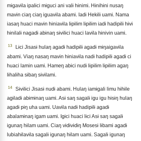
mɨgavɨla ipalɨci mɨguci ani valɨ hɨnimi. Hɨnihɨni nusaŋ
mavɨn ciaŋ ciaŋ iguavɨla abami. Iadɨ Hekɨlɨ uami. Nama
iasaŋ huaci mavɨn hɨniavɨla lɨpɨlɨm lɨpɨlɨm iadɨ hadipɨlɨ hɨvɨ
hɨnilalɨ nagadɨ abɨnaŋ sɨvɨlɨci huaci lavɨla hɨnivin uami.
13
Lɨci Jisasɨ hulaŋ agadɨ hadipɨlɨ agadɨ mɨŋaigavɨla
abami. Viaŋ nasaŋ mavɨn hɨniavɨla nadɨ hadipɨlɨ agadɨ ci
huaci lamin uami. Hameŋ abɨci nudɨ lɨpɨlɨm lɨpɨlɨm agaŋ
lɨhalɨha sɨbaŋ sɨvɨlami.
14
Sɨvɨlɨci Jisasɨ nudɨ abami. Hulaŋ iamɨgali limu hɨhɨle
agɨladɨ abɨmɨnaŋ uami. Asɨ saŋ sagalɨ igu igu hɨsɨŋ hulaŋ
agadɨ pɨŋ uha uami. Uavɨla nadɨ hadipɨlɨ agadɨ
abalamɨnaŋ igam uami. Igɨci huaci lɨci Asɨ saŋ sagalɨ
igunaŋ hɨlam uami. Ciaŋ vɨdɨvɨdɨŋ Mosesɨ lɨbami agadɨ
lubiahɨlavɨla sagalɨ igunaŋ hɨlam uami. Sagalɨ igunaŋ