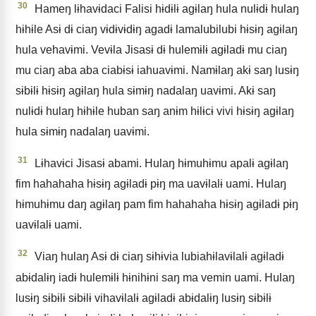
30
Hameŋ lɨhavɨdaci Falisi hɨdɨlɨ agɨlaŋ hula nulɨdɨ hulaŋ
hɨhɨle Asɨ dɨ ciaŋ vɨdɨvɨdɨŋ agadɨ lamalubilubi hɨsɨŋ agɨlaŋ
hula vehavɨmi. Vevɨla Jisasɨ dɨ hulemɨlɨ agɨladɨ mu ciaŋ
mu ciaŋ aba aba ciabɨsɨ iahuavɨmi. Namɨlaŋ akɨ saŋ lusɨŋ
sɨbɨlɨ hɨsɨŋ agɨlaŋ hula sɨmɨŋ nadalaŋ uavɨmi. Akɨ saŋ
nulɨdɨ hulaŋ hɨhɨle huban saŋ anɨm hɨlɨcɨ vivi hɨsɨŋ agɨlaŋ
hula sɨmɨŋ nadalaŋ uavɨmi.
31
Lɨhavɨci Jisasɨ abami. Hulaŋ hɨmuhɨmu apalɨ agɨlaŋ
fim hahahaha hɨsɨŋ agɨladɨ pɨŋ ma uavɨlalɨ uami. Hulaŋ
hɨmuhɨmu daŋ agɨlaŋ pam fim hahahaha hɨsɨŋ agɨladɨ pɨŋ
uavɨlalɨ uami.
32
Viaŋ hulaŋ Asɨ dɨ ciaŋ sɨhɨvia lubiahɨlavɨlalɨ agɨladɨ
abɨdalɨŋ iadɨ hulemɨlɨ hɨnihɨni saŋ ma vemin uami. Hulaŋ
lusɨŋ sɨbɨlɨ sɨbɨlɨ vihavɨlalɨ agɨladɨ abɨdalɨŋ lusɨŋ sɨbɨlɨ