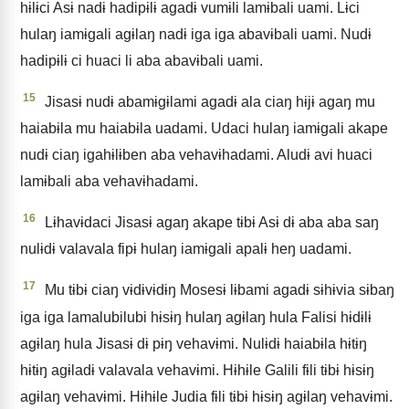
hɨlɨci Asɨ nadɨ hadipɨlɨ agadɨ vumɨli lamɨbali uami. Lɨci
hulaŋ iamɨgali agɨlaŋ nadɨ iga iga abavɨbali uami. Nudɨ
hadipɨlɨ ci huaci li aba abavɨbali uami.
15
Jisasɨ nudɨ abamɨgɨlami agadɨ ala ciaŋ hɨjɨ agaŋ mu
haiabɨla mu haiabɨla uadami. Udaci hulaŋ iamɨgali akape
nudɨ ciaŋ igahɨlɨben aba vehavɨhadami. Aludɨ avi huaci
lamɨbali aba vehavɨhadami.
16
Lɨhavɨdaci Jisasɨ agaŋ akape tɨbɨ Asɨ dɨ aba aba saŋ
nulɨdɨ valavala fipɨ hulaŋ iamɨgali apalɨ heŋ uadami.
17
Mu tɨbɨ ciaŋ vɨdɨvɨdɨŋ Mosesɨ lɨbami agadɨ sɨhɨvia sɨbaŋ
iga iga lamalubilubi hɨsɨŋ hulaŋ agɨlaŋ hula Falisi hɨdɨlɨ
agɨlaŋ hula Jisasɨ dɨ pɨŋ vehavɨmi. Nulɨdɨ haiabɨla hɨtɨŋ
hɨtɨŋ agɨladɨ valavala vehavɨmi. Hɨhɨle Galili fɨli tɨbɨ hɨsɨŋ
agɨlaŋ vehavɨmi. Hɨhɨle Judia fɨli tɨbɨ hɨsɨŋ agɨlaŋ vehavɨmi.