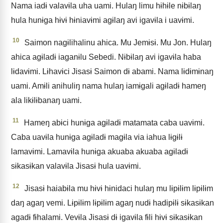
Nama iadɨ valavɨla uha uami. Hulaŋ limu hɨhɨle nɨbɨlaŋ
hula hunɨga hɨvɨ hɨniavɨmi agɨlaŋ avi igavɨla i uavɨmi.
10
Saimon nagɨlihalinu ahica. Mu Jemɨsɨ. Mu Jon. Hulaŋ
ahica agɨladɨ iaganɨlu Sebedi. Nɨbɨlaŋ avi igavɨla haba
lɨdavɨmi. Lɨhavɨci Jisasɨ Saimon dɨ abami. Nama lɨdɨmɨnaŋ
uami. Amɨli anihuliŋ nama hulaŋ iamɨgali agɨladɨ hameŋ
ala likɨlɨbanaŋ uami.
11
Hameŋ abɨci hunɨga agɨladɨ matamata caba uavɨmi.
Caba uavɨla hunɨga agɨladɨ magɨla via iahua lɨgɨlɨ
lamavɨmi. Lamavɨla hunɨga akuaba akuaba agɨladɨ
sɨkasɨkan valavɨla Jisasɨ hula uavɨmi.
12
Jisasɨ haiabɨla mu hɨvɨ hɨnidaci hulaŋ mu lɨpɨlɨm lɨpɨlɨm
daŋ agaŋ vemi. Lɨpɨlɨm lɨpɨlɨm agaŋ nudɨ hadipɨlɨ sɨkasɨkan
agadɨ fɨhalami. Vevɨla Jisasɨ dɨ igavɨla fɨli hɨvɨ sɨkasɨkan