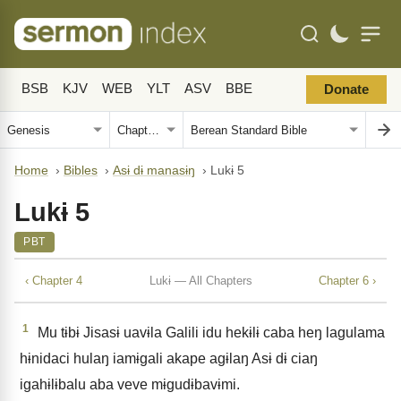
BSB
KJV
WEB
YLT
ASV
BBE
Donate
Home
›
Bibles
›
Asɨ dɨ manasɨŋ
›
Lukɨ 5
Lukɨ 5
PBT
‹ Chapter 4
Lukɨ — All Chapters
Chapter 6 ›
1
Mu tɨbɨ Jisasɨ uavɨla Galili idu hekɨlɨ caba heŋ lagulama
hɨnidaci hulaŋ iamɨgali akape agɨlaŋ Asɨ dɨ ciaŋ
igahɨlɨbalu aba veve mɨgudɨbavɨmi.