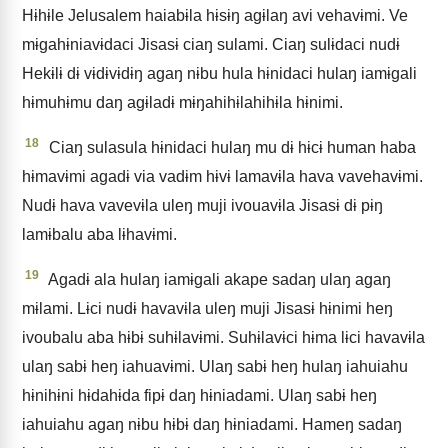
Hɨhɨle Jelusalem haiabɨla hɨsɨŋ agɨlaŋ avi vehavɨmi. Ve
mɨgahɨniavɨdaci Jisasɨ ciaŋ sulami. Ciaŋ sulɨdaci nudɨ
Hekɨlɨ dɨ vɨdɨvɨdɨŋ agaŋ nɨbu hula hɨnidaci hulaŋ iamɨgali
hɨmuhɨmu daŋ agɨladɨ mɨŋahihɨlahihɨla hɨnimi.
18
Ciaŋ sulasula hɨnidaci hulaŋ mu dɨ hɨcɨ human haba
hɨmavɨmi agadɨ via vadɨm hɨvɨ lamavɨla hava vavehavɨmi.
Nudɨ hava vavevɨla uleŋ muji ivouavɨla Jisasɨ dɨ pɨŋ
lamɨbalu aba lɨhavɨmi.
19
Agadɨ ala hulaŋ iamɨgali akape sadaŋ ulaŋ agaŋ
mɨlami. Lɨci nudɨ havavɨla uleŋ muji Jisasɨ hɨnimi heŋ
ivoubalu aba hɨbɨ suhɨlavɨmi. Suhɨlavɨci hɨma lɨci havavɨla
ulaŋ sabɨ heŋ iahuavɨmi. Ulaŋ sabɨ heŋ hulaŋ iahuiahu
hɨnihɨni hɨdahɨda fipɨ daŋ hɨniadami. Ulaŋ sabɨ heŋ
iahuiahu agaŋ nɨbu hɨbɨ daŋ hɨniadami. Hameŋ sadaŋ