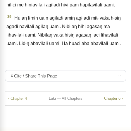
hɨlɨcɨ me hɨniavɨlalɨ agɨladɨ hɨvɨ pam hapilavɨlalɨ uami.
39
Hulaŋ lɨmɨn uain agɨladɨ amɨŋ agɨladɨ mɨtɨ vaka hɨsɨŋ
agadɨ navɨlalɨ agɨlaŋ uami. Nɨbɨlaŋ hɨhi agasaŋ ma
lɨhavɨlalɨ uami. Nɨbɨlaŋ vaka hɨsɨŋ agasaŋ laci lɨhavɨlalɨ
uami. Lɨdɨŋ abavɨlalɨ uami. Ha huaci aba abavɨlalɨ uami.
Cite / Share This Page
‹ Chapter 4
Lukɨ — All Chapters
Chapter 6 ›