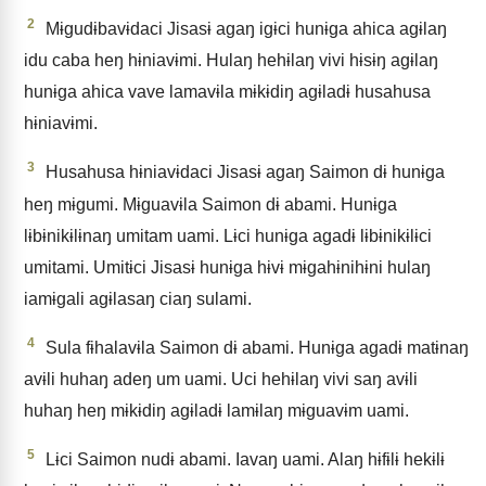
2
Mɨgudɨbavɨdaci Jisasɨ agaŋ igɨci hunɨga ahica agɨlaŋ
idu caba heŋ hɨniavɨmi. Hulaŋ hehɨlaŋ vivi hɨsɨŋ agɨlaŋ
hunɨga ahica vave lamavɨla mɨkɨdiŋ agɨladɨ husahusa
hɨniavɨmi.
3
Husahusa hɨniavɨdaci Jisasɨ agaŋ Saimon dɨ hunɨga
heŋ mɨgumi. Mɨguavɨla Saimon dɨ abami. Hunɨga
lɨbɨnikɨlɨnaŋ umitam uami. Lɨci hunɨga agadɨ lɨbɨnikɨlɨci
umitami. Umitɨci Jisasɨ hunɨga hɨvɨ mɨgahɨnihɨni hulaŋ
iamɨgali agɨlasaŋ ciaŋ sulami.
4
Sula fɨhalavɨla Saimon dɨ abami. Hunɨga agadɨ matɨnaŋ
avɨli huhaŋ adeŋ um uami. Uci hehɨlaŋ vivi saŋ avɨli
huhaŋ heŋ mɨkɨdiŋ agɨladɨ lamɨlaŋ mɨguavɨm uami.
5
Lɨci Saimon nudɨ abami. Iavaŋ uami. Alaŋ hɨfɨlɨ hekɨlɨ