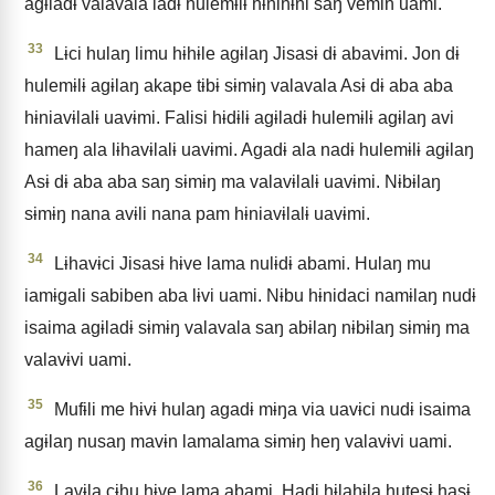
agɨladɨ valavala iadɨ hulemɨlɨ hɨnihɨni saŋ vemin uami.
33
Lɨci hulaŋ limu hɨhɨle agɨlaŋ Jisasɨ dɨ abavɨmi. Jon dɨ
hulemɨlɨ agɨlaŋ akape tɨbɨ sɨmɨŋ valavala Asɨ dɨ aba aba
hɨniavɨlalɨ uavɨmi. Falisi hɨdɨlɨ agɨladɨ hulemɨlɨ agɨlaŋ avi
hameŋ ala lɨhavɨlalɨ uavɨmi. Agadɨ ala nadɨ hulemɨlɨ agɨlaŋ
Asɨ dɨ aba aba saŋ sɨmɨŋ ma valavɨlalɨ uavɨmi. Nɨbɨlaŋ
sɨmɨŋ nana avɨli nana pam hɨniavɨlalɨ uavɨmi.
34
Lɨhavɨci Jisasɨ hɨve lama nulɨdɨ abami. Hulaŋ mu
iamɨgali sabiben aba lɨvi uami. Nɨbu hɨnidaci namɨlaŋ nudɨ
isaima agɨladɨ sɨmɨŋ valavala saŋ abɨlaŋ nɨbɨlaŋ sɨmɨŋ ma
valavɨvi uami.
35
Mufɨli me hɨvɨ hulaŋ agadɨ mɨŋa via uavɨci nudɨ isaima
agɨlaŋ nusaŋ mavɨn lamalama sɨmɨŋ heŋ valavɨvi uami.
36
Lavɨla cɨhu hɨve lama abami. Hadi hɨlahɨla hutesɨ hasɨ