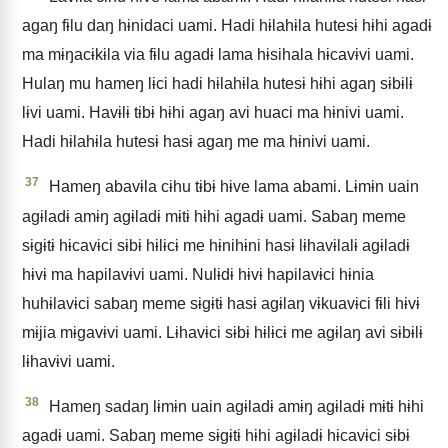
agaŋ fɨlu daŋ hɨnidaci uami. Hadi hɨlahɨla hutesɨ hɨhi agadɨ
ma mɨŋacɨkɨla via fɨlu agadɨ lama hɨsihala hɨcavɨvi uami.
Hulaŋ mu hameŋ lɨci hadi hɨlahɨla hutesɨ hɨhi agaŋ sɨbɨlɨ
lɨvi uami. Havɨlɨ tɨbɨ hɨhi agaŋ avi huaci ma hɨnivi uami.
Hadi hɨlahɨla hutesɨ hasɨ agaŋ me ma hɨnivi uami.
37
Hameŋ abavɨla cɨhu tɨbɨ hɨve lama abami. Lɨmɨn uain
agɨladɨ amɨŋ agɨladɨ mɨtɨ hɨhi agadɨ uami. Sabaŋ meme
sɨgɨtɨ hɨcavɨci sɨbɨ hɨlɨcɨ me hɨnihɨni hasɨ lɨhavɨlalɨ agɨladɨ
hɨvɨ ma hapilavɨvi uami. Nulɨdɨ hɨvɨ hapilavɨci hɨnia
huhɨlavɨci sabaŋ meme sɨgɨtɨ hasɨ agɨlaŋ vɨkuavɨci fɨli hɨvɨ
mɨjia mɨgavɨvi uami. Lɨhavɨci sɨbɨ hɨlɨcɨ me agɨlaŋ avi sɨbɨlɨ
lɨhavɨvi uami.
38
Hameŋ sadaŋ lɨmɨn uain agɨladɨ amɨŋ agɨladɨ mɨtɨ hɨhi
agadɨ uami. Sabaŋ meme sɨgɨtɨ hɨhi agɨladɨ hɨcavɨci sɨbɨ