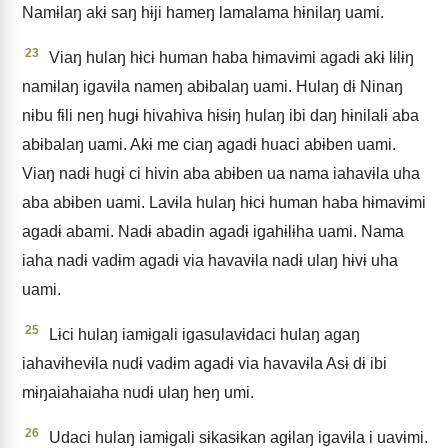
Namɨlaŋ akɨ saŋ hɨji hameŋ lamalama hɨnilaŋ uami.
23
Viaŋ hulaŋ hɨcɨ human haba hɨmavɨmi agadɨ akɨ lɨlɨŋ
namɨlaŋ igavɨla nameŋ abɨbalaŋ uami. Hulaŋ dɨ Ninaŋ
nɨbu fɨli neŋ hugɨ hivahiva hɨsɨŋ hulaŋ ibi daŋ hɨnilalɨ aba
abɨbalaŋ uami. Akɨ me ciaŋ agadɨ huaci abɨben uami.
Viaŋ nadɨ hugɨ ci hivin aba abɨben ua nama iahavɨla uha
aba abɨben uami. Lavɨla hulaŋ hɨcɨ human haba hɨmavɨmi
agadɨ abami. Nadɨ abadin agadɨ igahɨlɨha uami. Nama
iaha nadɨ vadɨm agadɨ via havavɨla nadɨ ulaŋ hɨvɨ uha
uami.
25
Lɨci hulaŋ iamɨgali igasulavɨdaci hulaŋ agaŋ
iahavɨhevɨla nudɨ vadɨm agadɨ via havavɨla Asɨ dɨ ibi
mɨŋaiahaiaha nudɨ ulaŋ heŋ umi.
26
Udaci hulaŋ iamɨgali sɨkasɨkan agɨlaŋ igavɨla i uavɨmi.