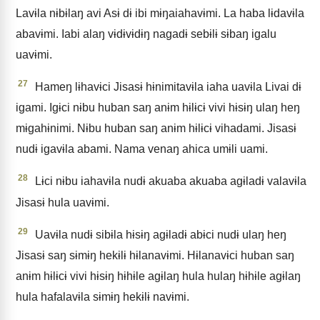
Lavɨla nɨbɨlaŋ avi Asɨ dɨ ibi mɨŋaiahavɨmi. La haba lɨdavɨla
abavɨmi. Iabi alaŋ vɨdɨvɨdɨŋ nagadɨ sebɨlɨ sɨbaŋ igalu
uavɨmi.
27
Hameŋ lɨhavɨci Jisasɨ hɨnimitavɨla iaha uavɨla Livai dɨ
igami. Igɨci nɨbu huban saŋ anɨm hɨlɨcɨ vivi hɨsɨŋ ulaŋ heŋ
mɨgahɨnimi. Nɨbu huban saŋ anɨm hɨlɨcɨ vihadami. Jisasɨ
nudɨ igavɨla abami. Nama venaŋ ahica umɨli uami.
28
Lɨci nɨbu iahavɨla nudɨ akuaba akuaba agɨladɨ valavɨla
Jisasɨ hula uavɨmi.
29
Uavɨla nudɨ sibɨla hɨsɨŋ agɨladɨ abɨci nudɨ ulaŋ heŋ
Jisasɨ saŋ sɨmɨŋ hekɨlɨ hɨlanavɨmi. Hɨlanavɨci huban saŋ
anɨm hɨlɨcɨ vivi hɨsɨŋ hɨhɨle agɨlaŋ hula hulaŋ hɨhɨle agɨlaŋ
hula hafalavɨla sɨmɨŋ hekɨlɨ navɨmi.