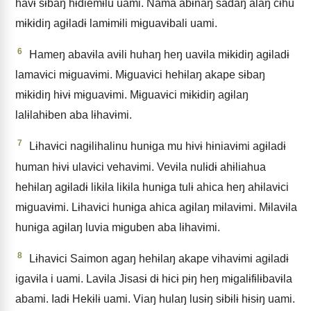
havɨ sɨbaŋ hɨdiemɨlu uami. Nama abɨnaŋ sadaŋ alaŋ cɨhu
mɨkɨdiŋ agɨladɨ lamɨmɨli mɨguavɨbali uami.
6
Hameŋ abavɨla avɨli huhaŋ heŋ uavɨla mɨkɨdiŋ agɨladɨ
lamavɨci mɨguavɨmi. Mɨguavɨci hehɨlaŋ akape sɨbaŋ
mɨkɨdiŋ hɨvɨ mɨguavɨmi. Mɨguavɨci mɨkɨdiŋ agɨlaŋ
lalɨlahɨben aba lɨhavɨmi.
7
Lɨhavɨci nagɨlihalinu hunɨga mu hɨvɨ hɨniavɨmi agɨladɨ
human hɨvɨ ulavɨci vehavɨmi. Vevɨla nulɨdɨ ahɨliahua
hehɨlaŋ agɨladɨ likɨla likɨla hunɨga tulɨ ahica heŋ ahɨlavɨci
mɨguavɨmi. Lɨhavɨci hunɨga ahica agɨlaŋ mɨlavɨmi. Mɨlavɨla
hunɨga agɨlaŋ luvia mɨguben aba lɨhavɨmi.
8
Lɨhavɨci Saimon agaŋ hehɨlaŋ akape vihavɨmi agɨladɨ
igavɨla i uami. Lavɨla Jisasɨ dɨ hɨcɨ pɨŋ heŋ mɨgalɨfɨlɨbavɨla
abami. Iadɨ Hekɨlɨ uami. Viaŋ hulaŋ lusɨŋ sɨbɨlɨ hɨsɨŋ uami.