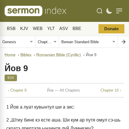
BSB
KJV
WEB
YLT
ASV
BBE
Donate
Home
›
Bibles
›
Romanian Bible (Cyrillic)
›
Йов 9
Йов 9
924
‹ Chapter 8
Йов — All Chapters
Chapter 10 ›
1
Йов а луат кувынтул ши а зис:
2
„Штиу бине кэ есте аша. Ши кум ар путя омул сэ-шь
скоатэ дрептате ынаинтя луй Думнезеу?