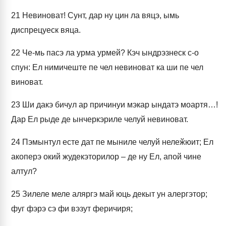
21
Невиноват! Сунт, дар ну цин ла вяцэ, ымь
диспрецуеск вяца.
22
Че-мь пасэ ла урма урмей? Кэч ындрэзнеск с-о
спун: Ел нимичеште пе чел невиноват ка ши пе чел
виноват.
23
Ши дакэ бичул ар причинуи мэкар ындатэ моартя…!
Дар Ел рыде де ынчеркэриле челуй невиноват.
24
Пэмынтул есте дат пе мыниле челуй нелеӂюит; Ел
акоперэ окий жудекэторилор – де ну Ел, апой чине
алтул?
25
Зилеле меле аляргэ май юць декыт ун алергэтор;
фуг фэрэ сэ фи вэзут феричиря;