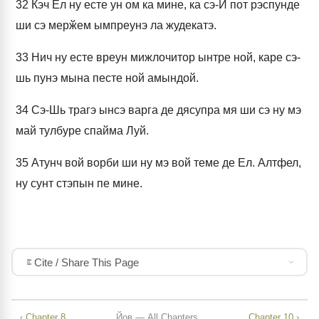
32
Кэч Ел ну есте ун ом ка мине, ка сэ-Й пот рэспунде
ши сэ мерӂем ымпреунэ ла жудекатэ.
33
Нич ну есте вреун мижлочитор ынтре ной, каре сэ-
шь пунэ мына песте ной амындой.
34
Сэ-Шь трагэ ынсэ варга де дясупра мя ши сэ ну мэ
май тулбуре спайма Луй.
35
Атунч вой ворби ши ну мэ вой теме де Ел. Алтфел,
ну сунт стэпын пе мине.
Cite / Share This Page
‹ Chapter 8
Йов — All Chapters
Chapter 10 ›