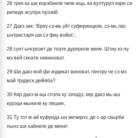
26
трек ка ши корэбииле челе юць, ка вултурул каре се
репеде асупра прэзий.
27
Дакэ зик: ‘Вряу сэ-мь уйт суферинцеле, сэ-мь лас
ынтристаря ши сэ фиу войос’,
28
сунт ынгрозит де тоате дурериле меле. Штиу кэ ну
мэ вей скоате невиноват.
29
Ши дакэ вой фи жудекат виноват, пентру че сэ мэ
май трудеск деӂяба?
30
Кяр дакэ м-аш спэла ку зэпадэ, кяр дакэ мь-аш
курэци мыниле ку лешие,
31
Ту тот м-ай куфунда ын мочирлэ, де с-ар скырби
пынэ ши хайнеле де мине!