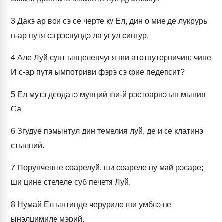
3
Дакэ ар вои сэ се черте ку Ел, дин о мие де лукрурь
н-ар путя сэ рэспундэ ла унул сингур.
4
Але Луй сунт ынцелепчуня ши атотпутерничия: чине
И с-ар путя ымпотриви фэрэ сэ фие педепсит?
5
Ел мутэ деодатэ мунций ши-й рэстоарнэ ын мыния
Са.
6
Згудуе пэмынтул дин темелия луй, де и се клатинэ
стылпий.
7
Порунчеште соарелуй, ши соареле ну май рэсаре;
ши цине стелеле суб печетя Луй.
8
Нумай Ел ынтинде черуриле ши умблэ пе
ынэлцимиле мэрий.