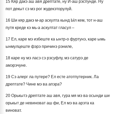
15
Кяр дакэ аш авя дрептате, ну Й-аш рэспунде. Ну
пот декыт сэ мэ рог жудекэторулуй.
16
Ши кяр дакэ м-ар аскулта кынд Ыл кем, тот н-аш
путя креде кэ мь-а аскултат гласул –
17
Ел, каре мэ избеште ка ынтр-о фуртунэ, каре ымь
ынмулцеште фэрэ причинэ рэниле,
18
каре ну мэ ласэ сэ рэсуфлу, мэ сатурэ де
амэрэчуне.
19
Сэ алерг ла путере? Ел есте атотпутерник. Ла
дрептате? Чине мэ ва апэра?
20
Орькытэ дрептате аш авя, гура мя мэ ва осынди ши
орькыт де невиноват аш фи, Ел мэ ва арэта ка
виноват.