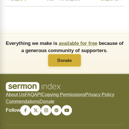
Everything we make is
available for free
because of
a generous community of supporters.
Donate
About Us
FAQ
API
Copying Permissions
Privacy Policy
Commendations
Donate
Follow