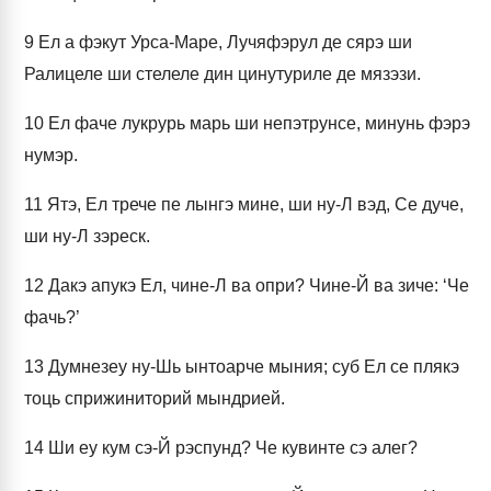
9
Ел а фэкут Урса-Маре, Лучяфэрул де сярэ ши
Ралицеле ши стелеле дин цинутуриле де мязэзи.
10
Ел фаче лукрурь марь ши непэтрунсе, минунь фэрэ
нумэр.
11
Ятэ, Ел трече пе лынгэ мине, ши ну-Л вэд, Се дуче,
ши ну-Л зэреск.
12
Дакэ апукэ Ел, чине-Л ва опри? Чине-Й ва зиче: ‘Че
фачь?’
13
Думнезеу ну-Шь ынтоарче мыния; суб Ел се плякэ
тоць сприжиниторий мындрией.
14
Ши еу кум сэ-Й рэспунд? Че кувинте сэ алег?