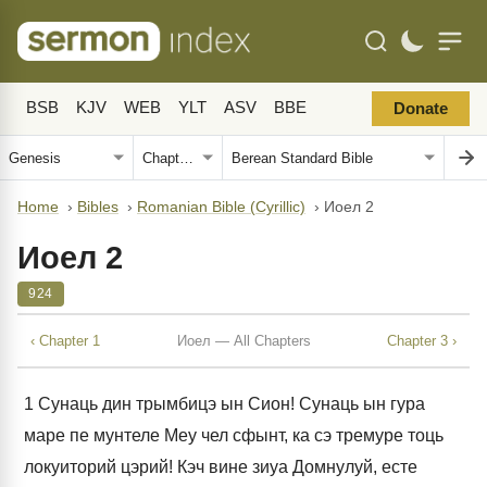
BSB
KJV
WEB
YLT
ASV
BBE
Donate
Home
›
Bibles
›
Romanian Bible (Cyrillic)
›
Иоел 2
Иоел 2
924
‹ Chapter 1
Иоел — All Chapters
Chapter 3 ›
1
Сунаць дин трымбицэ ын Сион! Сунаць ын гура
маре пе мунтеле Меу чел сфынт, ка сэ тремуре тоць
локуиторий цэрий! Кэч вине зиуа Домнулуй, есте