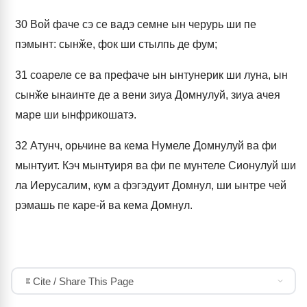
30
Вой фаче сэ се вадэ семне ын черурь ши пе
пэмынт: сынӂе, фок ши стылпь де фум;
31
соареле се ва префаче ын ынтунерик ши луна, ын
сынӂе ынаинте де а вени зиуа Домнулуй, зиуа ачея
маре ши ынфрикошатэ.
32
Атунч, орьчине ва кема Нумеле Домнулуй ва фи
мынтуит. Кэч мынтуиря ва фи пе мунтеле Сионулуй ши
ла Иерусалим, кум а фэгэдуит Домнул, ши ынтре чей
рэмашь пе каре-й ва кема Домнул.
Cite / Share This Page