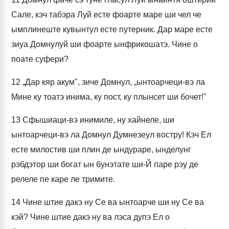
Сале, кэч табэра Луй есте фоарте маре ши чел че
ымплинеште кувынтул есте путерник. Дар маре есте
зиуа Домнулуй ши фоарте ынфрикошатэ. Чине о
поате суфери?
12
„Дар кяр акум", зиче Домнул, „ынтоарчеци-вэ ла
Мине ку тоатэ инима, ку пост, ку плынсет ши бочет!"
13
Сфышиаци-вэ инимиле, ну хайнеле, ши
ынтоарчеци-вэ ла Домнул Думнезеул востру! Кэч Ел
есте милостив ши плин де ындураре, ынделунг
рэбдэтор ши богат ын бунэтате ши-Й паре рэу де
релеле пе каре ле тримите.
14
Чине штие дакэ ну Се ва ынтоарче ши ну Се ва
кэй? Чине штие дакэ ну ва лэса дупэ Ел о