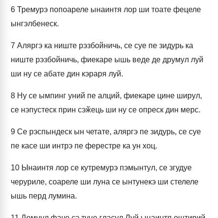
6
Тремурэ попоареле ынаинтя лор ши тоате фецеле
ынгэлбенеск.
7
Аляргэ ка ниште рэзбойничь, се суе пе зидурь ка
ниште рэзбойничь, фиекаре ышь веде де друмул луй
ши ну се абате дин кэраря луй.
8
Ну се ымпинг уний пе алций, фиекаре цине ширул,
се нэпустеск прин сэӂець ши ну се опреск дин мерс.
9
Се рэспындеск ын четате, аляргэ пе зидурь, се суе
пе касе ши интрэ пе ферестре ка ун хоц.
10
Ынаинтя лор се кутремурэ пэмынтул, се згудуе
черуриле, соареле ши луна се ынтунекэ ши стелеле
ышь перд лумина.
11
Домнул фаче сэ туне гласул Луй ынаинтя оштирий