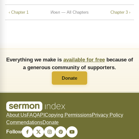
‹ Chapter 1
Иоел — All Chapters
Chapter 3 ›
Everything we make is
available for free
because of
a generous community of supporters.
Donate
About Us
FAQ
API
Copying Permissions
Privacy Policy
Commendations
Donate
Follow