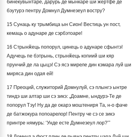
бинекувынтаре, дарурь де мынкаре ши жертфе де
бэутурэ пентру Домнул Думнезеул востру?
15
Сунаць ку трымбица ын Сион! Вестиць ун пост,
кемаць о адунаре де сэрбэтоаре!
16
Стрынӂець попорул, цинець о адунаре сфынтэ!
Адучець пе бэтрынь, стрынӂець копиий ши кяр
прунчий де ла цыцэ! Сэ ясэ миреле дин кэмара луй ши
миряса дин одая ей!
17
Преоций, служиторий Домнулуй, сэ плынгэ ынтре
тиндэ ши алтар ши сэ зикэ: „Доамне, ындурэ-Те де
попорул Тэу! Ну да де окарэ моштениря Та, н-о фаче
де батжокура попоарелор! Пентру че сэ се зикэ
принтре нямурь: ‘Унде есте Думнезеул лор?’"
18
Домнул а фост плин де рывнэ пентру цара Луй ши