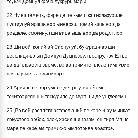
те, кэч Домнул фаче лукрурь марь!
22
Ну вэ темець, фяре де пе кымп, кэч ислазуриле
пустиулуй ярэшь вор ынверзи, помий ышь вор да
роаделе, смокинул ши вица ышь вор да родул лор!
23
Ши вой, копий ай Сионулуй, букураци-вэ ши
веселици-вэ ын Домнул Думнезеул востру, кэч Ел вэ
ва да плоае ла време, вэ ва тримите плоае тимпурие
ши тырзие, ка одиниоарэ.
24
Арииле се вор умпле де грыу, вор ӂеме
точитоареле ши тяскуриле де муст ши де унтделемн.
25
„Вэ вой рэсплэти астфел аний пе каре й-ау мынкат
лэкустеле арбех, елек, хасил ши газам, оштиря Мя чя
маре пе каре ам тримис-о ымпотрива воастрэ.