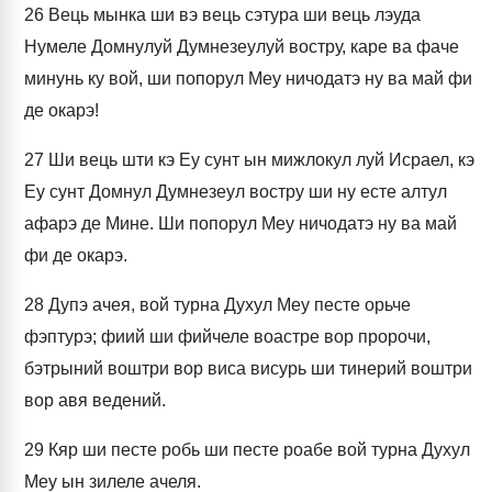
26
Вець мынка ши вэ вець сэтура ши вець лэуда
Нумеле Домнулуй Думнезеулуй востру, каре ва фаче
минунь ку вой, ши попорул Меу ничодатэ ну ва май фи
де окарэ!
27
Ши вець шти кэ Еу сунт ын мижлокул луй Исраел, кэ
Еу сунт Домнул Думнезеул востру ши ну есте алтул
афарэ де Мине. Ши попорул Меу ничодатэ ну ва май
фи де окарэ.
28
Дупэ ачея, вой турна Духул Меу песте орьче
фэптурэ; фиий ши фийчеле воастре вор пророчи,
бэтрыний воштри вор виса висурь ши тинерий воштри
вор авя ведений.
29
Кяр ши песте робь ши песте роабе вой турна Духул
Меу ын зилеле ачеля.