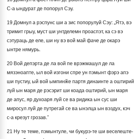
С-а ындурат де попорул Сэу.
19
Домнул а рэспунс ши а зис попорулуй Сэу: „Ятэ, вэ
тримит грыу, муст ши унтделемн проаспэт, ка сэ вэ
сэтураць де еле, ши ну вэ вой май фаче де окарэ
ынтре нямурь.
20
Вой депэрта де ла вой пе врэжмашул де ла
мязэноапте, ыл вой изгони спре ун пэмынт фэрэ апэ
ши пустиу, ый вой ымпинӂе партя динаинте а оштирий
луй ын маря де рэсэрит ши коада оштирий, ын маря
де апус, яр духоаря луй се ва ридика ын сус ши
миросул луй де путрегай се ва ынэлца ын вэздух, кэч
с-а крезут грозав."
21
Ну те теме, пэмынтуле, чи букурэ-те ши веселеште-