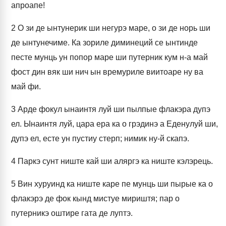
апроапе!
2
О зи де ынтунерик ши негурэ маре, о зи де норь ши
де ынтунечиме. Ка зориле диминеций се ынтинде
песте мунць ун попор маре ши путерник кум н-а май
фост дин вяк ши нич ын времуриле виитоаре ну ва
май фи.
3
Арде фокул ынаинтя луй ши пылпые флакэра дупэ
ел. Ынаинтя луй, цара ера ка о грэдинэ а Еденулуй ши,
дупэ ел, есте ун пустиу стерп; нимик ну-й скапэ.
4
Паркэ сунт ниште кай ши аляргэ ка ниште кэлэрець.
5
Вин хуруинд ка ниште каре пе мунць ши пырые ка о
флакэрэ де фок кынд мистуе мириштя; пар о
путерникэ оштире гата де луптэ.