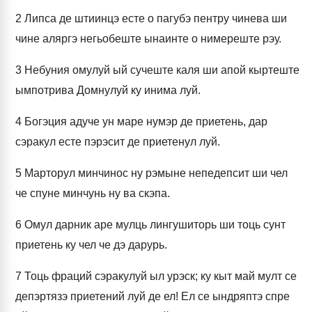
2
Липса де штиинцэ есте о пагубэ пентру чинева ши
чине аляргэ негьобеште ынаинте о нимереште рэу.
3
Небуния омулуй ый сучеште каля ши апой кыртеште
ымпотрива Домнулуй ку инима луй.
4
Богэция адуче ун маре нумэр де приетень, дар
сэракул есте пэрэсит де приетенул луй.
5
Марторул минчинос ну рэмыне непедепсит ши чел
че спуне минчунь ну ва скэпа.
6
Омул дарник аре мулць лингушиторь ши тоць сунт
приетень ку чел че дэ дарурь.
7
Тоць фраций сэракулуй ыл урэск; ку кыт май мулт се
депэртязэ приетений луй де ел! Ел се ындряптэ спре