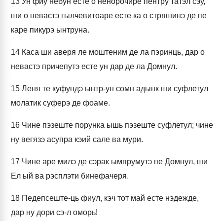
13
Ун фиу небун есте о ненорочире пентру татэл сэу,
ши о невастэ гылчевитоаре есте ка о стряшинэ де пе
каре пикурэ ынтруна.
14
Каса ши аверя ле моштеним де ла пэринць, дар о
невастэ причепутэ есте ун дар де ла Домнул.
15
Леня те куфундэ ынтр-ун сомн адынк ши суфлетул
молатик суферэ де фоаме.
16
Чине пэзеште порунка ышь пэзеште суфлетул; чине
ну вегязэ асупра кэий сале ва мури.
17
Чине аре милэ де сэрак ымпрумутэ пе Домнул, ши
Ел ый ва рэсплэти бинефачеря.
18
Педепсеште-ць фиул, кэч тот май есте нэдежде,
дар ну дори сэ-л оморь!