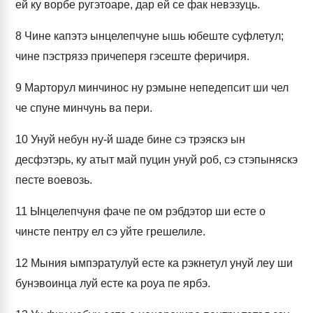
ей ку ворбе ругэтоаре, дар ей се фак невэзуць.
8
Чине капэтэ ынцелепчуне ышь юбеште суфлетул;
чине пэстрязэ причеперя гэсеште феричиря.
9
Марторул минчинос ну рэмыне непедепсит ши чел
че спуне минчунь ва пери.
10
Унуй небун ну-й шаде бине сэ трэяскэ ын
десфэтэрь, ку атыт май пуцин унуй роб, сэ стэпыняскэ
песте воевозь.
11
Ынцелепчуня фаче пе ом рэбдэтор ши есте о
чинсте пентру ел сэ уйте грешелиле.
12
Мыния ымпэратулуй есте ка рэкнетул унуй леу ши
бунэвоинца луй есте ка роуа пе ярбэ.