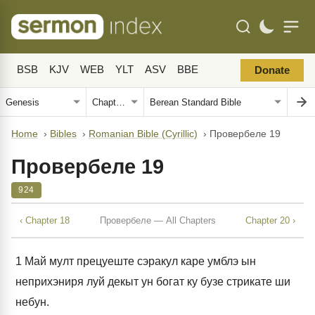
BSB
KJV
WEB
YLT
ASV
BBE
Donate
Home
›
Bibles
›
Romanian Bible (Cyrillic)
›
Провербеле 19
Провербеле 19
924
‹ Chapter 18
Провербеле — All Chapters
Chapter 20 ›
1
Май мулт прецуеште сэракул каре умблэ ын
неприхэниря луй декыт ун богат ку бузе стрикате ши
небун.