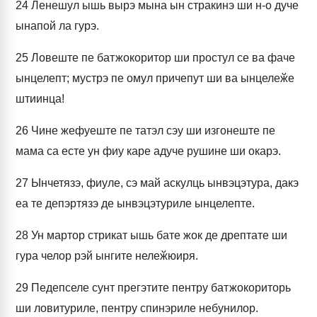
24
Ленешул ышь вырэ мына ын стракинэ ши н-о дуче
ынапой ла гурэ.
25
Ловеште пе батжокоритор ши простул се ва фаче
ынцелепт; мустрэ пе омул причепут ши ва ынцелеӂе
штиинца!
26
Чине жефуеште пе татэл сэу ши изгонеште пе
мама са есте ун фиу каре адуче рушине ши окарэ.
27
Ынчетязэ, фиуле, сэ май аскулць ынвэцэтура, дакэ
еа те депэртязэ де ынвэцэтуриле ынцелепте.
28
Ун мартор стрикат ышь бате жок де дрептате ши
гура челор рэй ынгите нелеӂюиря.
29
Педепселе сунт прегэтите пентру батжокориторь
ши ловитуриле, пентру спинэриле небунилор.