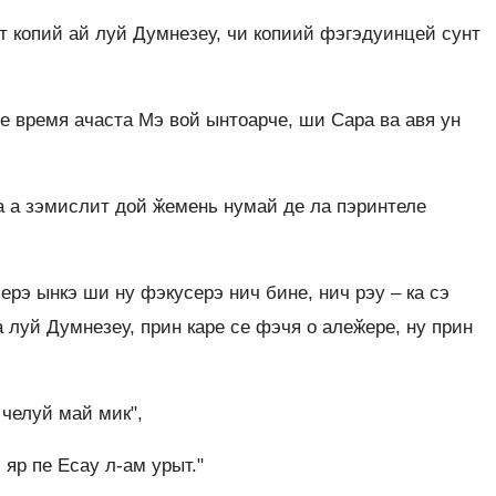
т копий ай луй Думнезеу, чи копиий фэгэдуинцей сунт
е время ачаста Мэ вой ынтоарче, ши Сара ва авя ун
Еа а зэмислит дой ӂемень нумай де ла пэринтеле
ерэ ынкэ ши ну фэкусерэ нич бине, нич рэу – ка сэ
луй Думнезеу, прин каре се фэчя о алеӂере, ну прин
 челуй май мик",
 яр пе Есау л-ам урыт."