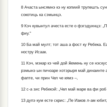
8
Ачаста ынсямнэ кэ ну копиий трупешть сун
сокотиць ка сэмынцэ.
9
Кэч кувынтул ачеста есте о фэгэдуинцэ: „П
фиу."
10
Ба май мулт; тот аша а фост ку Ребека. 
ностру Исаак.
11
Кэч, мэкар кэ чей дой ӂемень ну се нэскус
рэмынэ ын пичоаре хотэрыря май динаинте а 
фапте, чи прин Чел че кямэ –,
12
с-а зис Ребекэй: „Чел май маре ва фи роб
13
дупэ кум есте скрис: „Пе Иаков л-ам юбит,