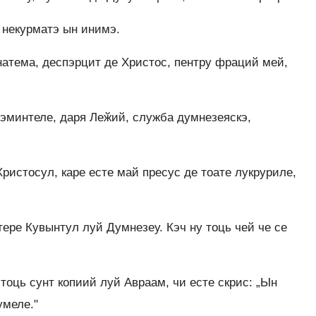
 некурматэ ын инимэ.
натема, деспэрцит де Христос, пентру фраций мей,
гэминтеле, даря Леӂий, служба думнезеяскэ,
Христосул, каре есте май пресус де тоате лукруриле,
ере Кувынтул луй Думнезеу. Кэч ну тоць чей че се
тоць сунт копиий луй Авраам, чи есте скрис: „Ын
умеле."