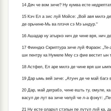
14
Деч че вом зиче? Ну кумва есте недрепта
15
Кэч Ел а зис луй Мойсе: „Вой авя милэ д
де орьчине-Мь ва плэчя сэ Мэ ындур."
16
Ашадар ну атырнэ нич де чине вря, нич де
17
Фииндкэ Скриптура зиче луй Фараон: „Те-
ши пентру ка Нумеле Меу сэ фие вестит ын 
18
Астфел, Ел аре милэ де чине вря ши ымпе
19
Дар ымь вей зиче: „Атунч де че май багэ 
20
Дар, май деграбэ, чине ешть ту, омуле, к
васул де лут ва зиче челуй че л-а фэкут: „П
21
Ну есте оларул стэпын пе лутул луй ка, д