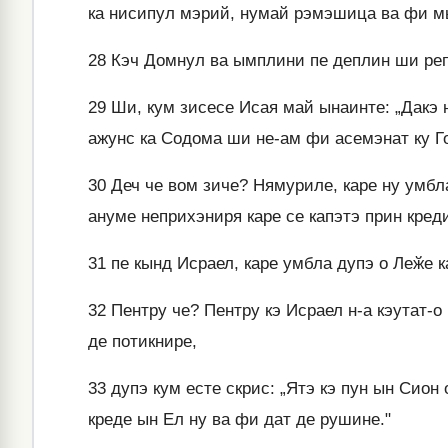
ка нисипул мэрий, нумай рэмэшица ва фи м
28
Кэч Домнул ва ымплини пе деплин ши репе
29
Ши, кум зисесе Исая май ынаинте: „Дакэ 
ажунс ка Содома ши не-ам фи асемэнат ку Г
30
Деч че вом зиче? Нямуриле, каре ну умбл
ануме неприхэниря каре се капэтэ прин кред
31
пе кынд Исраел, каре умбла дупэ о Леӂе к
32
Пентру че? Пентру кэ Исраел н-а кэутат-о 
де потикнире,
33
дупэ кум есте скрис: „Ятэ кэ пун ын Сион
креде ын Ел ну ва фи дат де рушине."