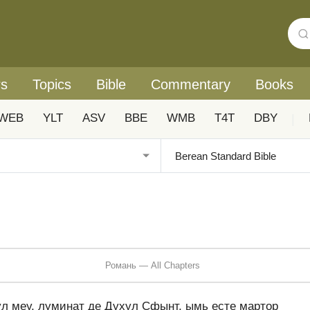
rs
Topics
Bible
Commentary
Books
WEB
YLT
ASV
BBE
WMB
T4T
DBY
|
Романь — All Chapters
ул меу, луминат де Духул Сфынт, ымь есте мартор