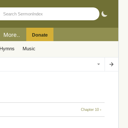
More..
Donate
Hymns
Music
Chapter 10 ›