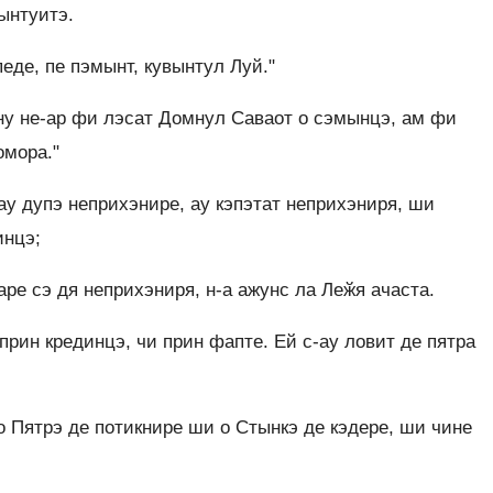
ынтуитэ.
де, пе пэмынт, кувынтул Луй."
ну не-ар фи лэсат Домнул Саваот о сэмынцэ, ам фи
омора."
ау дупэ неприхэнире, ау кэпэтат неприхэниря, ши
инцэ;
аре сэ дя неприхэниря, н-а ажунс ла Леӂя ачаста.
прин крединцэ, чи прин фапте. Ей с-ау ловит де пятра
 о Пятрэ де потикнире ши о Стынкэ де кэдере, ши чине