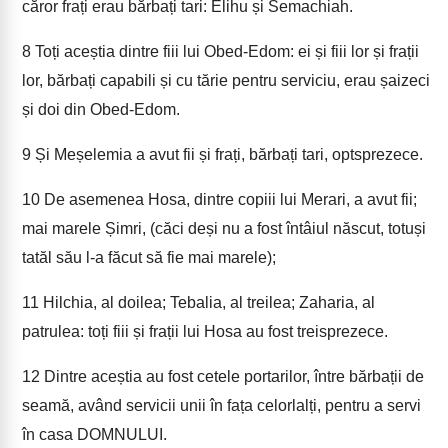
căror frați erau bărbați tari: Elihu și Semachiah.
8
Toți aceștia dintre fiii lui Obed-Edom: ei și fiii lor și frații
lor, bărbați capabili și cu tărie pentru serviciu, erau șaizeci
și doi din Obed-Edom.
9
Și Meșelemia a avut fii și frați, bărbați tari, optsprezece.
10
De asemenea Hosa, dintre copiii lui Merari, a avut fii;
mai marele Șimri, (căci deși nu a fost întâiul născut, totuși
tatăl său l-a făcut să fie mai marele);
11
Hilchia, al doilea; Tebalia, al treilea; Zaharia, al
patrulea: toți fiii și frații lui Hosa au fost treisprezece.
12
Dintre aceștia au fost cetele portarilor, între bărbații de
seamă, având servicii unii în fața celorlalți, pentru a servi
în casa DOMNULUI.