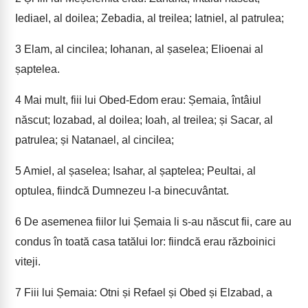
Iediael, al doilea; Zebadia, al treilea; Iatniel, al patrulea;
3
Elam, al cincilea; Iohanan, al șaselea; Elioenai al
șaptelea.
4
Mai mult, fiii lui Obed-Edom erau: Șemaia, întâiul
născut; Iozabad, al doilea; Ioah, al treilea; și Sacar, al
patrulea; și Natanael, al cincilea;
5
Amiel, al șaselea; Isahar, al șaptelea; Peultai, al
optulea, fiindcă Dumnezeu l-a binecuvântat.
6
De asemenea fiilor lui Șemaia li s-au născut fii, care au
condus în toată casa tatălui lor: fiindcă erau războinici
viteji.
7
Fiii lui Șemaia: Otni și Refael și Obed și Elzabad, a