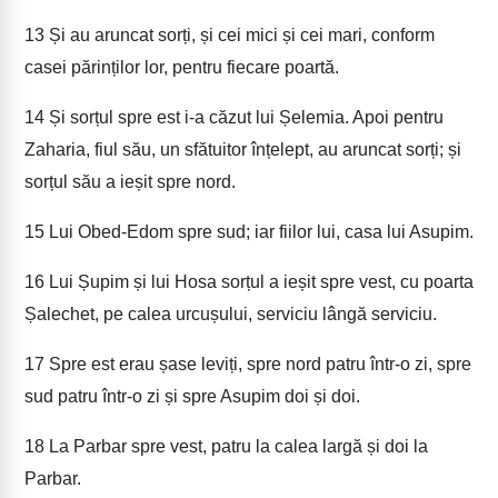
13
Și au aruncat sorți, și cei mici și cei mari, conform
casei părinților lor, pentru fiecare poartă.
14
Și sorțul spre est i-a căzut lui Șelemia. Apoi pentru
Zaharia, fiul său, un sfătuitor înțelept, au aruncat sorți; și
sorțul său a ieșit spre nord.
15
Lui Obed-Edom spre sud; iar fiilor lui, casa lui Asupim.
16
Lui Șupim și lui Hosa sorțul a ieșit spre vest, cu poarta
Șalechet, pe calea urcușului, serviciu lângă serviciu.
17
Spre est erau șase leviți, spre nord patru într-o zi, spre
sud patru într-o zi și spre Asupim doi și doi.
18
La Parbar spre vest, patru la calea largă și doi la
Parbar.