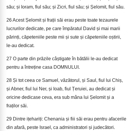
său; și Ioram, fiul său; și Zicri, fiul său; și Șelomit, fiul său.
26
Acest Șelomit și frații săi erau peste toate tezaurele
lucrurilor dedicate, pe care împăratul David și mai marii
părinți, căpeteniile peste mii și sute și căpeteniile oștirii,
le-au dedicat.
27
O parte din prăzile câștigate în bătălii le-au dedicat
pentru a întreține casa DOMNULUI.
28
Și tot ceea ce Samuel, văzătorul, și Saul, fiul lui Chiș,
și Abner, fiul lui Ner, și Ioab, fiul Țeruiei, au dedicat și
oricine dedicase ceva, era sub mâna lui Șelomit și a
fraților săi.
29
Dintre ițehariți: Chenania și fiii săi erau pentru afacerile
din afară, peste Israel, ca administratori și judecători.