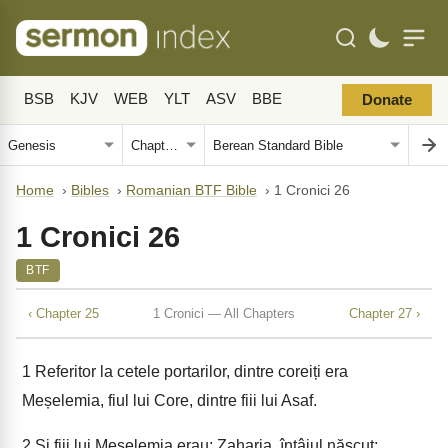
BSB
KJV
WEB
YLT
ASV
BBE
Donate
Home
›
Bibles
›
Romanian BTF Bible
›
1 Cronici 26
1 Cronici 26
BTF
‹ Chapter 25
1 Cronici — All Chapters
Chapter 27 ›
1
Referitor la cetele portarilor, dintre coreiți era
Meșelemia, fiul lui Core, dintre fiii lui Asaf.
2
Și fiii lui Meșelemia erau: Zaharia, întâiul născut;