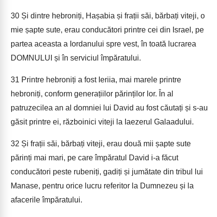
30
Și dintre hebroniți, Hașabia și frații săi, bărbați viteji, o
mie șapte sute, erau conducători printre cei din Israel, pe
partea aceasta a Iordanului spre vest, în toată lucrarea
DOMNULUI și în serviciul împăratului.
31
Printre hebroniți a fost Ieriia, mai marele printre
hebroniți, conform generațiilor părinților lor. În al
patruzecilea an al domniei lui David au fost căutați și s-au
găsit printre ei, războinici viteji la Iaezerul Galaadului.
32
Și frații săi, bărbați viteji, erau două mii șapte sute
părinți mai mari, pe care împăratul David i-a făcut
conducători peste rubeniți, gadiți și jumătate din tribul lui
Manase, pentru orice lucru referitor la Dumnezeu și la
afacerile împăratului.