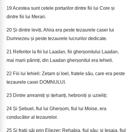
19
Acestea sunt cetele portarilor dintre fiii lui Core și
dintre fiii lui Merari.
20
Și dintre leviți, Ahiia era peste tezaurele casei lui
Dumnezeu și peste tezaurele lucrurilor dedicate.
21
Referitor la fiii lui Laadan, fiii gherșonitului Laadan,
mai marii părinți, din Laadan gherșonitul era Iehieli.
22
Fiii lui Iehieli: Zetam și Ioel, fratele său, care era peste
tezaurele casei DOMNULUI.
23
Dintre amramiți și ițehariți, hebroniți și uzieliți;
24
Și Șebuel, fiul lui Gherșom, fiul lui Moise, era
conducător al tezaurelor.
25
Și frații săi prin Eliezer: Rehabia, fiul său; și Ieșaia, fiul