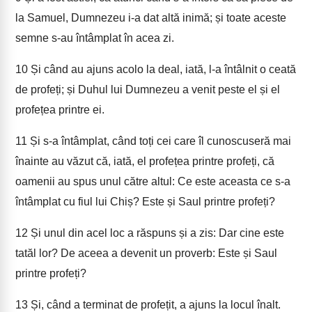
la Samuel, Dumnezeu i-a dat altă inimă; și toate aceste
semne s-au întâmplat în acea zi.
10
Și când au ajuns acolo la deal, iată, l-a întâlnit o ceată
de profeți; și Duhul lui Dumnezeu a venit peste el și el
profețea printre ei.
11
Și s-a întâmplat, când toți cei care îl cunoscuseră mai
înainte au văzut că, iată, el profețea printre profeți, că
oamenii au spus unul către altul: Ce este aceasta ce s-a
întâmplat cu fiul lui Chiș? Este și Saul printre profeți?
12
Și unul din acel loc a răspuns și a zis: Dar cine este
tatăl lor? De aceea a devenit un proverb: Este și Saul
printre profeți?
13
Și, când a terminat de profețit, a ajuns la locul înalt.