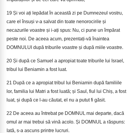
19
Și voi ați lepădat în această zi pe Dumnezeul vostru,
care el însuși v-a salvat din toate nenorocirile și
necazurile voastre și i-ați spus: Nu, ci pune un împărat
peste noi. De aceea acum, prezentați-vă înaintea
DOMNULUI după triburile voastre și după miile voastre.
20
Și după ce Samuel a apropiat toate triburile lui Israel,
tribul lui Beniamin a fost luat.
21
După ce a apropiat tribul lui Beniamin după familiile
lor, familia lui Matri a fost luată; și Saul, fiul lui Chiș, a fost
luat, și după ce l-au căutat, el nu a putut fi găsit.
22
De aceea au întrebat pe DOMNUL mai departe, dacă
omul ar mai trebui să vină acolo. Și DOMNUL a răspuns:
Iată, s-a ascuns printre lucruri.