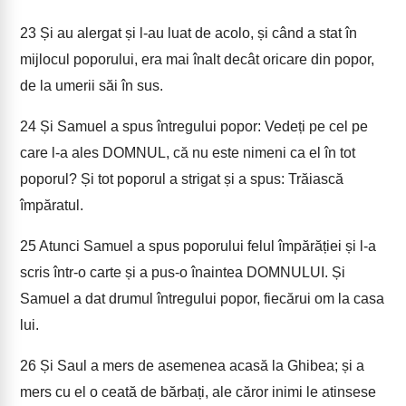
23
Și au alergat și l-au luat de acolo, și când a stat în
mijlocul poporului, era mai înalt decât oricare din popor,
de la umerii săi în sus.
24
Și Samuel a spus întregului popor: Vedeți pe cel pe
care l-a ales DOMNUL, că nu este nimeni ca el în tot
poporul? Și tot poporul a strigat și a spus: Trăiască
împăratul.
25
Atunci Samuel a spus poporului felul împărăției și l-a
scris într-o carte și a pus-o înaintea DOMNULUI. Și
Samuel a dat drumul întregului popor, fiecărui om la casa
lui.
26
Și Saul a mers de asemenea acasă la Ghibea; și a
mers cu el o ceată de bărbați, ale căror inimi le atinsese