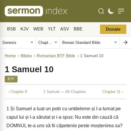
BSB
KJV
WEB
YLT
ASV
BBE
Donate
Home
›
Bibles
›
Romanian BTF Bible
›
1 Samuel 10
1 Samuel 10
BTF
‹ Chapter 9
1 Samuel — All Chapters
Chapter 11 ›
1
Și Samuel a luat un potir cu untdelemn și l-a turnat pe
capul lui și l-a sărutat și i-a spus: Nu este din cauză că
DOMNUL te-a uns să fii căpetenie peste moștenirea sa?