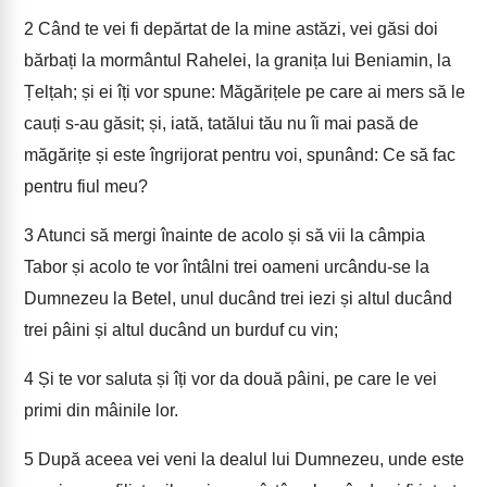
2
Când te vei fi depărtat de la mine astăzi, vei găsi doi
bărbați la mormântul Rahelei, la granița lui Beniamin, la
Țelțah; și ei îți vor spune: Măgărițele pe care ai mers să le
cauți s-au găsit; și, iată, tatălui tău nu îi mai pasă de
măgărițe și este îngrijorat pentru voi, spunând: Ce să fac
pentru fiul meu?
3
Atunci să mergi înainte de acolo și să vii la câmpia
Tabor și acolo te vor întâlni trei oameni urcându-se la
Dumnezeu la Betel, unul ducând trei iezi și altul ducând
trei pâini și altul ducând un burduf cu vin;
4
Și te vor saluta și îți vor da două pâini, pe care le vei
primi din mâinile lor.
5
După aceea vei veni la dealul lui Dumnezeu, unde este