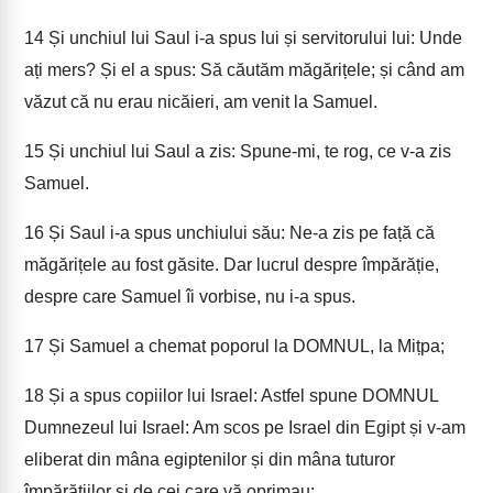
14
Și unchiul lui Saul i-a spus lui și servitorului lui: Unde
ați mers? Și el a spus: Să căutăm măgărițele; și când am
văzut că nu erau nicăieri, am venit la Samuel.
15
Și unchiul lui Saul a zis: Spune-mi, te rog, ce v-a zis
Samuel.
16
Și Saul i-a spus unchiului său: Ne-a zis pe față că
măgărițele au fost găsite. Dar lucrul despre împărăție,
despre care Samuel îi vorbise, nu i-a spus.
17
Și Samuel a chemat poporul la DOMNUL, la Mițpa;
18
Și a spus copiilor lui Israel: Astfel spune DOMNUL
Dumnezeul lui Israel: Am scos pe Israel din Egipt și v-am
eliberat din mâna egiptenilor și din mâna tuturor
împărățiilor și de cei care vă oprimau;