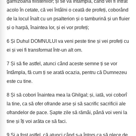
garnizoana filistenilor; și se va întâmpla, când vei fi intrat
acolo în cetate, că vei întâlni o ceată de profeți, coborând
de la locul înalt cu un psalterion și o tamburină și un fluier
și o harpă, înaintea lor, și ei vor profeți;
6
Și Duhul DOMNULUI va veni peste tine și vei profeți cu
ei și vei fi transformat într-un alt om.
7
Și să fie astfel, atunci când aceste semne ți se vor
întâmpla, fă cum ți se arată ocazia, pentru că Dumnezeu
este cu tine.
8
Și să cobori înaintea mea la Ghilgal; și, iată, voi coborî
la tine, ca să ofer ofrande arse și să sacrific sacrificii ale
ofrandelor de pace. Șapte zile să rămâi, până voi veni la
tine și îți voi arăta ce să faci.
9
Și a fost astfel, că atunci când s-a întors ca să plece de