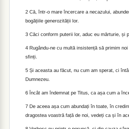
2
Că, într-o mare încercare a necazului, abunden
bogățiile generozității lor.
3
Căci conform puterii lor, aduc eu mărturie, și 
4
Rugându-ne cu multă insistență să primim noi d
sfinți.
5
Și aceasta au făcut, nu cum am sperat, ci întâi 
Dumnezeu.
6
Încât am îndemnat pe Titus, ca așa cum a încep
7
De aceea așa cum abundați în toate, în credință
dragostea voastră față de noi, vedeți ca și în ac
8
Vorbesc nu printr-o poruncă, ci din cauza sârgu