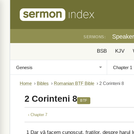
Speake
SERMONS:
BSB
KJV
Home
›
Bibles
›
Romanian BTF Bible
›
2 Corinteni 8
2 Corinteni 8
BTF
‹ Chapter 7
1
Dar vă facem cunoscut, fraților, despre harul l