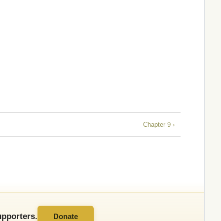
Chapter 9 ›
pporters.
Donate