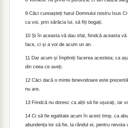
9
Căci cunoașteți harul Domnului nostru Isus Cris
ca voi, prin sărăcia lui, să fiți bogați.
10
Și în aceasta vă dau sfat, fiindcă aceasta vă 
face, ci și a voi de acum un an.
11
Dar acum și împliniți facerea acesteia; ca așa
din ceea ce aveți.
12
Căci dacă o minte binevoitoare este prezentă
nu are.
13
Fiindcă nu doresc ca alții să fie ușurați, iar v
14
Ci să fie egalitate acum în acest timp, ca abu
abundența lor să fie, la rândul ei, pentru nevoia 