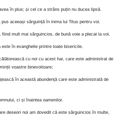
ea în plus; și cel ce a strâns puțin nu ducea lipsă.
pus aceeași sârguință în inima lui Titus pentru voi.
 fiind mult mai sârguincios, de bună voie a plecat la voi.
 este în evanghelie printre toate bisericile.
 călătorească cu noi cu acest har, care este administrat de
minții voastre binevoitoare;
ățească în această abundență care este administrată de
mnului, ci și înaintea oamenilor.
are deseori noi am dovedit că este sârguincios în multe,