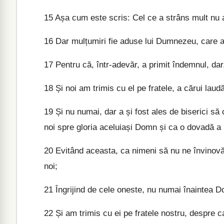
15
Așa cum este scris: Cel ce a strâns mult nu av
16
Dar mulțumiri fie aduse lui Dumnezeu, care a 
17
Pentru că, într-adevăr, a primit îndemnul, dar,
18
Și noi am trimis cu el pe fratele, a cărui laudă
19
Și nu numai, dar a și fost ales de biserici să
noi spre gloria aceluiași Domn și ca o dovadă a 
20
Evitând aceasta, ca nimeni să nu ne învinov
noi;
21
Îngrijind de cele oneste, nu numai înaintea Do
22
Și am trimis cu ei pe fratele nostru, despre c