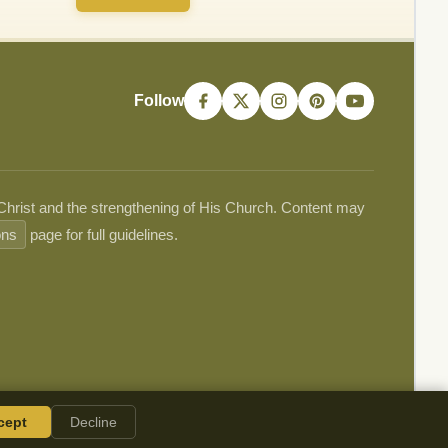
Follow
 Christ and the strengthening of His Church. Content may
ons
page for full guidelines.
cept
Decline