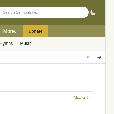
More..
Donate
Hymns
Music
Chapter 9 ›