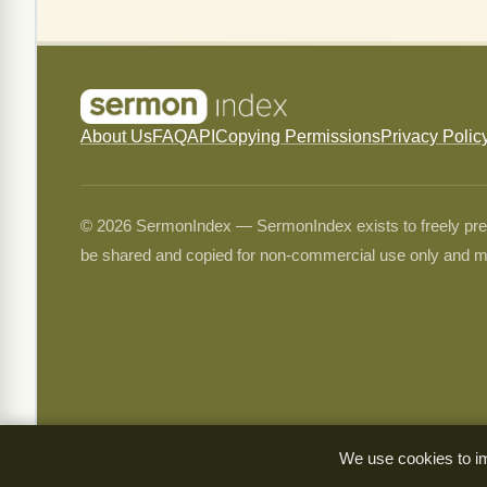
About Us
FAQ
API
Copying Permissions
Privacy Polic
© 2026 SermonIndex — SermonIndex exists to freely preser
be shared and copied for non-commercial use only and m
We use cookies to im