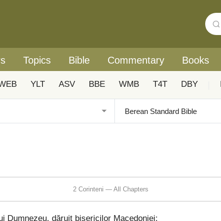
rs
Topics
Bible
Commentary
Books
WEB
YLT
ASV
BBE
WMB
T4T
DBY
|
2 Corinteni — All Chapters
ui Dumnezeu, dăruit bisericilor Macedoniei;