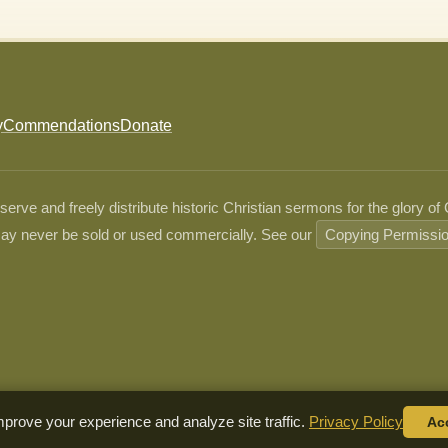
y
Commendations
Donate
ve and freely distribute historic Christian sermons for the glory of
ay never be sold or used commercially. See our
Copying Permissi
prove your experience and analyze site traffic.
Privacy Policy
Ac