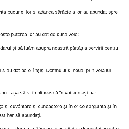
ța bucuriei lor și adânca sărăcie a lor au abundat spre
peste puterea lor au dat de bună voie;
arul și să luăm asupra noastră părtășia servirii pentru
s-au dat pe ei înșiși Domnului și nouă, prin voia lui
ut, așa să și împlinească în voi același har.
 și cuvântare și cunoaștere și în orice sârguință și în
est har să abundați.
inței altora, și să încerc sinceritatea dragostei voastre.