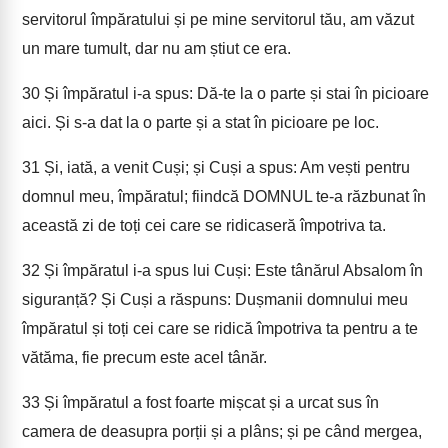
servitorul împăratului și pe mine servitorul tău, am văzut
un mare tumult, dar nu am știut ce era.
30
Și împăratul i-a spus: Dă-te la o parte și stai în picioare
aici. Și s-a dat la o parte și a stat în picioare pe loc.
31
Și, iată, a venit Cuși; și Cuși a spus: Am vești pentru
domnul meu, împăratul; fiindcă DOMNUL te-a răzbunat în
această zi de toți cei care se ridicaseră împotriva ta.
32
Și împăratul i-a spus lui Cuși: Este tânărul Absalom în
siguranță? Și Cuși a răspuns: Dușmanii domnului meu
împăratul și toți cei care se ridică împotriva ta pentru a te
vătăma, fie precum este acel tânăr.
33
Și împăratul a fost foarte mișcat și a urcat sus în
camera de deasupra porții și a plâns; și pe când mergea,