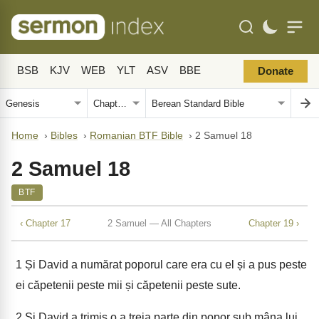
BSB
KJV
WEB
YLT
ASV
BBE
Donate
Home
›
Bibles
›
Romanian BTF Bible
›
2 Samuel 18
2 Samuel 18
BTF
‹ Chapter 17
2 Samuel — All Chapters
Chapter 19 ›
1
Și David a numărat poporul care era cu el și a pus peste
ei căpetenii peste mii și căpetenii peste sute.
2
Și David a trimis o a treia parte din popor sub mâna lui