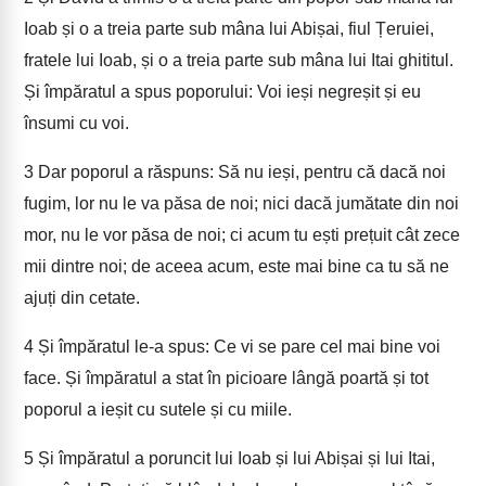
Ioab și o a treia parte sub mâna lui Abișai, fiul Țeruiei,
fratele lui Ioab, și o a treia parte sub mâna lui Itai ghititul.
Și împăratul a spus poporului: Voi ieși negreșit și eu
însumi cu voi.
3
Dar poporul a răspuns: Să nu ieși, pentru că dacă noi
fugim, lor nu le va păsa de noi; nici dacă jumătate din noi
mor, nu le vor păsa de noi; ci acum tu ești prețuit cât zece
mii dintre noi; de aceea acum, este mai bine ca tu să ne
ajuți din cetate.
4
Și împăratul le-a spus: Ce vi se pare cel mai bine voi
face. Și împăratul a stat în picioare lângă poartă și tot
poporul a ieșit cu sutele și cu miile.
5
Și împăratul a poruncit lui Ioab și lui Abișai și lui Itai,