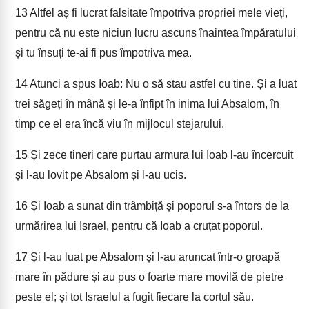
13
Altfel aș fi lucrat falsitate împotriva propriei mele vieți,
pentru că nu este niciun lucru ascuns înaintea împăratului
și tu însuți te-ai fi pus împotriva mea.
14
Atunci a spus Ioab: Nu o să stau astfel cu tine. Și a luat
trei săgeți în mână și le-a înfipt în inima lui Absalom, în
timp ce el era încă viu în mijlocul stejarului.
15
Și zece tineri care purtau armura lui Ioab l-au încercuit
și l-au lovit pe Absalom și l-au ucis.
16
Și Ioab a sunat din trâmbiță și poporul s-a întors de la
urmărirea lui Israel, pentru că Ioab a cruțat poporul.
17
Și l-au luat pe Absalom și l-au aruncat într-o groapă
mare în pădure și au pus o foarte mare movilă de pietre
peste el; și tot Israelul a fugit fiecare la cortul său.