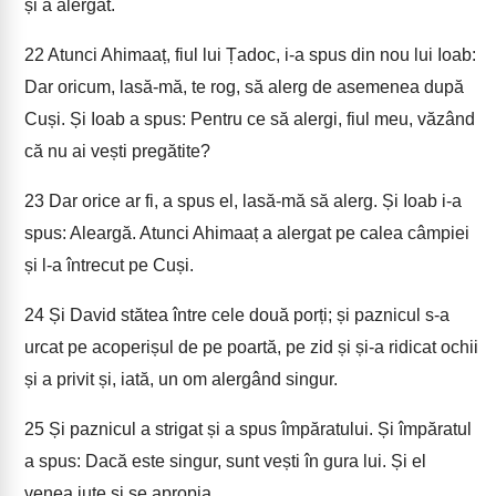
și a alergat.
22
Atunci Ahimaaț, fiul lui Țadoc, i-a spus din nou lui Ioab:
Dar oricum, lasă-mă, te rog, să alerg de asemenea după
Cuși. Și Ioab a spus: Pentru ce să alergi, fiul meu, văzând
că nu ai vești pregătite?
23
Dar orice ar fi, a spus el, lasă-mă să alerg. Și Ioab i-a
spus: Aleargă. Atunci Ahimaaț a alergat pe calea câmpiei
și l-a întrecut pe Cuși.
24
Și David stătea între cele două porți; și paznicul s-a
urcat pe acoperișul de pe poartă, pe zid și și-a ridicat ochii
și a privit și, iată, un om alergând singur.
25
Și paznicul a strigat și a spus împăratului. Și împăratul
a spus: Dacă este singur, sunt vești în gura lui. Și el
venea iute și se apropia.