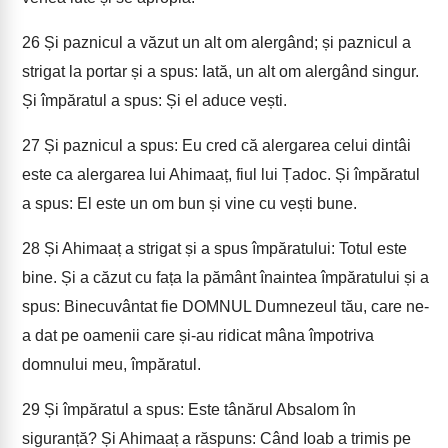
26
Și paznicul a văzut un alt om alergând; și paznicul a
strigat la portar și a spus: Iată, un alt om alergând singur.
Și împăratul a spus: Și el aduce vești.
27
Și paznicul a spus: Eu cred că alergarea celui dintâi
este ca alergarea lui Ahimaaț, fiul lui Țadoc. Și împăratul
a spus: El este un om bun și vine cu vești bune.
28
Și Ahimaaț a strigat și a spus împăratului: Totul este
bine. Și a căzut cu fața la pământ înaintea împăratului și a
spus: Binecuvântat fie DOMNUL Dumnezeul tău, care ne-
a dat pe oamenii care și-au ridicat mâna împotriva
domnului meu, împăratul.
29
Și împăratul a spus: Este tânărul Absalom în
siguranță? Și Ahimaaț a răspuns: Când Ioab a trimis pe