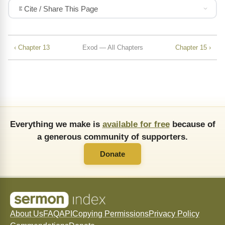
Cite / Share This Page
‹ Chapter 13
Exod — All Chapters
Chapter 15 ›
Everything we make is
available for free
because of
a generous community of supporters.
Donate
About Us
FAQ
API
Copying Permissions
Privacy Policy