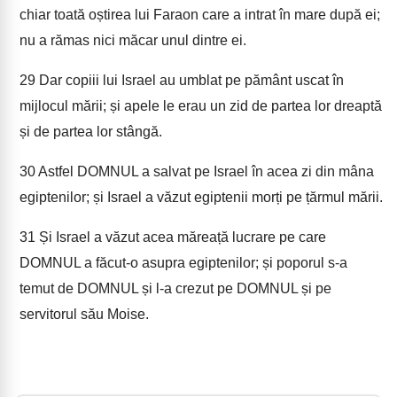
chiar toată oștirea lui Faraon care a intrat în mare după ei;
nu a rămas nici măcar unul dintre ei.
29
Dar copiii lui Israel au umblat pe pământ uscat în
mijlocul mării; și apele le erau un zid de partea lor dreaptă
și de partea lor stângă.
30
Astfel DOMNUL a salvat pe Israel în acea zi din mâna
egiptenilor; și Israel a văzut egiptenii morți pe țărmul mării.
31
Și Israel a văzut acea măreață lucrare pe care
DOMNUL a făcut-o asupra egiptenilor; și poporul s-a
temut de DOMNUL și l-a crezut pe DOMNUL și pe
servitorul său Moise.