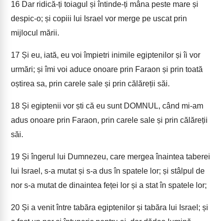
16
Dar ridică-ți toiagul și întinde-ți mâna peste mare și
despic-o; și copiii lui Israel vor merge pe uscat prin
mijlocul mării.
17
Și eu, iată, eu voi împietri inimile egiptenilor și îi vor
urmări; și îmi voi aduce onoare prin Faraon și prin toată
oștirea sa, prin carele sale și prin călăreții săi.
18
Și egiptenii vor ști că eu sunt DOMNUL, când mi-am
adus onoare prin Faraon, prin carele sale și prin călăreții
săi.
19
Și îngerul lui Dumnezeu, care mergea înaintea taberei
lui Israel, s-a mutat și s-a dus în spatele lor; și stâlpul de
nor s-a mutat de dinaintea feței lor și a stat în spatele lor;
20
Și a venit între tabăra egiptenilor și tabăra lui Israel; și