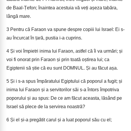
de Baal-Țefon; înaintea acestuia vă veți așeza tabăra,
lângă mare.
3
Pentru că Faraon va spune despre copiii lui Israel: Ei s-
au încurcat în țară, pustia i-a cuprins.
4
Și voi împietri inima lui Faraon, astfel că îi va urmări; și
voi fi onorat prin Faraon și prin toată oștirea lui; ca
Egiptenii să știe că eu sunt DOMNUL. Și au făcut așa.
5
Și i s-a spus împăratului Egiptului că poporul a fugit; și
inima lui Faraon și a servitorilor săi s-a întors împotriva
poporului și au spus: De ce am făcut aceasta, lăsând pe
Israel să plece de la servirea noastră?
6
Și el și-a pregătit carul și a luat poporul său cu el;