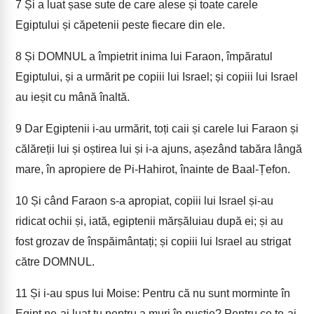
7
Și a luat șase sute de care alese și toate carele
Egiptului și căpetenii peste fiecare din ele.
8
Și DOMNUL a împietrit inima lui Faraon, împăratul
Egiptului, și a urmărit pe copiii lui Israel; și copiii lui Israel
au ieșit cu mână înaltă.
9
Dar Egiptenii i-au urmărit, toți caii și carele lui Faraon și
călăreții lui și oștirea lui și i-a ajuns, așezând tabăra lângă
mare, în apropiere de Pi-Hahirot, înainte de Baal-Țefon.
10
Și când Faraon s-a apropiat, copiii lui Israel și-au
ridicat ochii și, iată, egiptenii mărșăluiau după ei; și au
fost grozav de înspăimântați; și copiii lui Israel au strigat
către DOMNUL.
11
Și i-au spus lui Moise: Pentru că nu sunt morminte în
Egipt ne-ai luat tu pentru a muri în pustie? Pentru ce te-ai