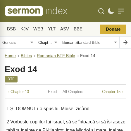
BSB
KJV
WEB
YLT
ASV
BBE
Donate
Home
›
Bibles
›
Romanian BTF Bible
›
Exod 14
Exod 14
BTF
‹ Chapter 13
Exod — All Chapters
Chapter 15 ›
1
Și DOMNUL i-a spus lui Moise, zicând:
2
Vorbește copiilor lui Israel, să se întoarcă și să își așeze
tabăra înainte de Pi-Hahirot, între Migdol și mare, înainte