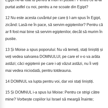
purtat astfel cu noi, pentru a ne scoate din Egipt?
12
Nu este acesta cuvântul pe care ți l-am spus în Egipt,
zicând: Lasă-ne în pace, să servim egiptenilor? Pentru că
ar fi fost mai bine să servim egiptenilor, decât să murim în
pustie.
13
Și Moise a spus poporului: Nu vă temeți, stați liniștiți și
veți vedea salvarea DOMNULUI, pe care el v-o va arăta
astăzi; căci egiptenii pe care i-ați văzut astăzi, nu îi veți
mai vedea niciodată, pentru totdeauna.
14
DOMNUL va lupta pentru voi, dar voi stați liniștiți.
15
Și DOMNUL i-a spus lui Moise: Pentru ce strigi către
mine? Vorbește copiilor lui Israel să meargă înainte;