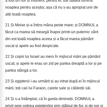
a fost un nor și întuneric pentru ei, dar dădea lumină
noaptea pentru aceștia; așa că nu s-au apropiat unii de
alții toată noaptea.
21
Și Moise și-a întins mâna peste mare; și DOMNUL a
făcut ca marea să meargă înapoi printr-un puternic vânt
din est toată noaptea aceea și a făcut marea pământ
uscat și apele au fost despicate.
22
Și copiii lui Israel au mers în mijlocul mării pe pământ
uscat; și apele le erau un zid pe partea dreaptă a lor și pe
partea stângă a lor.
23
Și egiptenii i-au urmărit și au intrat după ei în mijlocul
mării, toți caii lui Faraon, carele sale și călăreții săi.
24
Și s-a întâmplat, că în garda dimineții, DOMNUL a
privit spre oștirea egiptenilor prin stâlpul de foc și de nor și