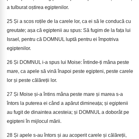
a tulburat oștirea egiptenilor.
25
Și a scos roțile de la carele lor, ca ei să le conducă cu
greutate; așa că egiptenii au spus: Să fugim de la fața lui
Israel, pentru că DOMNUL luptă pentru ei împotriva
egiptenilor.
26
Și DOMNUL i-a spus lui Moise: Întinde-ți mâna peste
mare, ca apele să vină înapoi peste egipteni, peste carele
lor și peste călăreții lor.
27
Și Moise și-a întins mâna peste mare și marea s-a
întors la puterea ei când a apărut dimineața; și egiptenii
au fugit de dinaintea acesteia; și DOMNUL a doborât pe
egipteni în mijlocul mării.
28
Și apele s-au întors și au acoperit carele și călăreții,