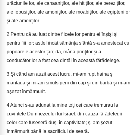
urâciunile lor, ale canaaniţilor, ale hitiţilor, ale pereziţilor,
ale iebusiţilor, ale amoniţilor, ale moabiţilor, ale egiptenilor
şi ale amoriţilor.
2
Pentru că au luat dintre fiicele lor pentru ei înşişi şi
pentru fiii lor; astfel încât sămânţa sfântă s-a amestecat cu
popoarele acestor ţări; da, mâna prinţilor şi a
conducătorilor a fost cea dintâi în această fărădelege.
3
Şi când am auzit acest lucru, mi-am rupt haina şi
mantaua şi mi-am smuls perii din cap şi din barbă şi m-am
aşezat înmărmurit.
4
Atunci s-au adunat la mine toţi cei care tremurau la
cuvintele Dumnezeului lui Israel, din cauza fărădelegii
celor care fuseseră duşi în captivitate; şi am şezut
înmărmurit până la sacrificiul de seară.