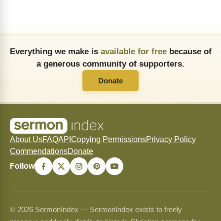
Everything we make is
available for free
because of
a generous community of supporters.
Donate
About Us
FAQ
API
Copying Permissions
Privacy Policy
Commendations
Donate
Follow
© 2026 SermonIndex — SermonIndex exists to freely