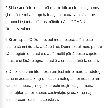
5
Şi la sacrificiul de seară m-am ridicat din tristeţea mea;
şi după ce mi-am rupt haina şi mantaua, am căzut pe
genunchi şi mi-am întins mâinile către DOMNUL
Dumnezeul meu.
6
Şi am spus: O Dumnezeul meu, roşesc şi îmi este
ruşine să îmi ridic faţa către tine, Dumnezeul meu, pentru
că nelegiuirile noastre s-au înmulţit până peste capetele
noastre şi fărădelegea noastră a crescut până la ceruri.
7
Din zilele părinţilor noştri am fost într-o mare fărădelege
până în această zi; şi din cauza nelegiuirilor noastre am
fost noi, împăraţii noştri şi preoţii noştri, daţi în mâna
împăraţilor ţărilor, sabiei, captivităţii, şi prăzii, şi ruşinii
feţei, precum este în această zi.