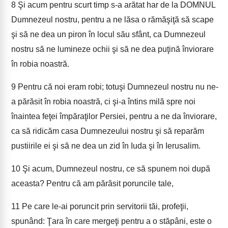
8
Şi acum pentru scurt timp s-a arătat har de la DOMNUL
Dumnezeul nostru, pentru a ne lăsa o rămăşiţă să scape
şi să ne dea un piron în locul său sfânt, ca Dumnezeul
nostru să ne lumineze ochii şi să ne dea puţină înviorare
în robia noastră.
9
Pentru că noi eram robi; totuşi Dumnezeul nostru nu ne-
a părăsit în robia noastră, ci şi-a întins milă spre noi
înaintea feţei împăraţilor Persiei, pentru a ne da înviorare,
ca să ridicăm casa Dumnezeului nostru şi să reparăm
pustiirile ei şi să ne dea un zid în Iuda şi în Ierusalim.
10
Şi acum, Dumnezeul nostru, ce să spunem noi după
aceasta? Pentru că am părăsit poruncile tale,
11
Pe care le-ai poruncit prin servitorii tăi, profeţii,
spunând: Ţara în care mergeţi pentru a o stăpâni, este o