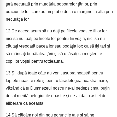
ţară necurată prin murdăria popoarelor ţărilor, prin
urâciunile lor, care au umplut-o de la o margine la alta prin
necurăţia lor.
12
De aceea acum să nu daţi pe fiicele voastre fiilor lor,
nici să nu luaţi pe fiicele lor pentru fiii voştri, nici să nu
căutaţi vreodată pacea lor sau bogăţia lor; ca să fiţi tari şi
să mâncaţi bunătatea ţării şi să o lăsaţi ca moştenire
copiilor voştri pentru totdeauna.
13
Şi, după toate câte au venit asupra noastră pentru
faptele noastre rele şi pentru fărădelegea noastră mare,
văzând că tu Dumnezeul nostru ne-ai pedepsit mai puţin
decât merită nelegiuirile noastre şi ne-ai dat o astfel de
eliberare ca aceasta;
14
Să călcăm noi din nou poruncile tale şi să ne