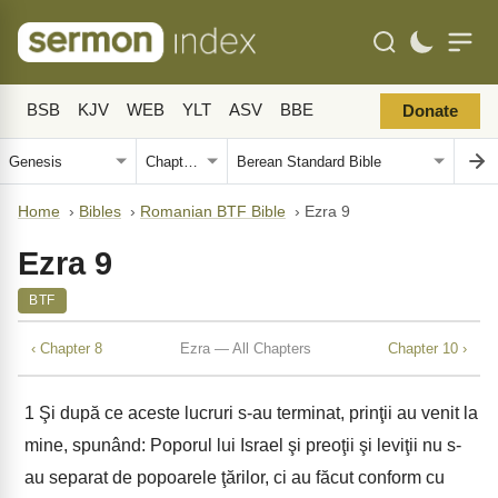
BSB
KJV
WEB
YLT
ASV
BBE
Donate
Home
›
Bibles
›
Romanian BTF Bible
›
Ezra 9
Ezra 9
BTF
‹ Chapter 8
Ezra — All Chapters
Chapter 10 ›
1
Şi după ce aceste lucruri s-au terminat, prinţii au venit la
mine, spunând: Poporul lui Israel şi preoţii şi leviţii nu s-
au separat de popoarele ţărilor, ci au făcut conform cu